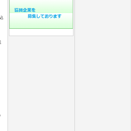
込
送
け