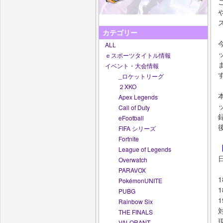
カテゴリー
ALL
ｅスポーツタイトル情報
イベント・大会情報
_ロケットリーグ
２XKO
Apex Legends
Call of Duty
eFootball
FIFA シリーズ
Fortnite
League of Legends
日
Overwatch
PARAVOX
1
PokémonUNITE
PUBG
Rainbow Six
THE FINALS
VALORANT