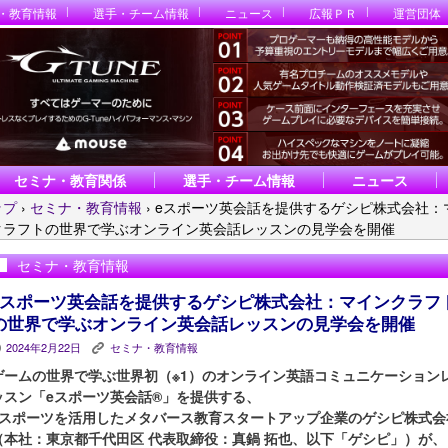
・教育情報
選手・チーム情報
ニュース
広報ＰＲ
運営団体
セミナ・教育関係
選手・チーム情報
ニュース
ップ
›
セミナ・教育情報
›
eスポーツ英会話を提供するゲシピ株式会社：
クラフトの世界で学ぶオンライン英会話レッスンの見学会を開催
セミナ・教育情報
eスポーツ英会話を提供するゲシピ株式会社：マインクラフ
の世界で学ぶオンライン英会話レッスンの見学会を開催
2024年2月22日
セミナ・教育情報
P
K
ゲームの世界で学ぶ世界初（※1）のオンライン英語コミュニケーション
ッスン「eスポーツ英会話®︎」を提供する、
eスポーツを活用したメタバース教育スタートアップ企業のゲシピ株式会
（本社：東京都千代田区 代表取締役：真鍋 拓也、以下「ゲシピ」）が、