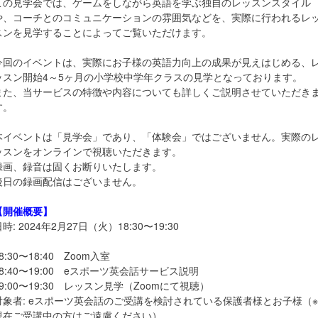
この見学会では、ゲームをしながら英語を学ぶ独自のレッスンスタイル
や、コーチとのコミュニケーションの雰囲気などを、実際に行われるレ
スンを見学することによってご覧いただけます。
今回のイベントは、実際にお子様の英語力向上の成果が見えはじめる、
ッスン開始4～5ヶ月の小学校中学年クラスの見学となっております。
また、当サービスの特徴や内容についても詳しくご説明させていただき
す。
本イベントは「見学会」であり、「体験会」ではございません。実際の
ッスンをオンラインで視聴いただきます。
録画、録音は固くお断りいたします。
後日の録画配信はございません。
【開催概要】
時: 2024年2月27日（火）18:30〜19:30
8:30〜18:40 Zoom入室
18:40〜19:00 eスポーツ英会話サービス説明
19:00〜19:30 レッスン見学（Zoomにて視聴）
対象者: eスポーツ英会話のご受講を検討されている保護者様とお子様（※
現在ご受講中の方はご遠慮ください）