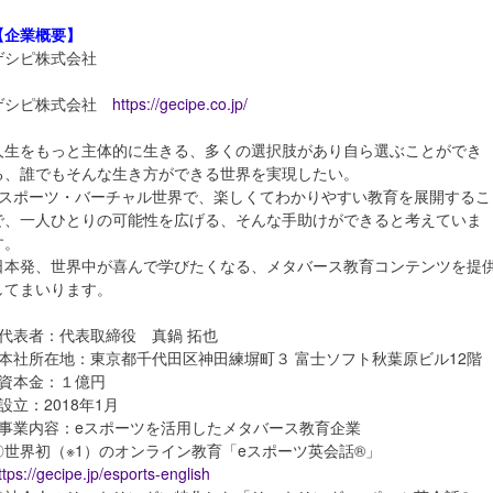
【企業概要】
ゲシピ株式会社
ゲシピ株式会社
https://gecipe.co.jp/
人生をもっと主体的に生きる、多くの選択肢があり自ら選ぶことができ
る、誰でもそんな生き方ができる世界を実現したい。
eスポーツ・バーチャル世界で、楽しくてわかりやすい教育を展開するこ
で、一人ひとりの可能性を広げる、そんな手助けができると考えていま
す。
日本発、世界中が喜んで学びたくなる、メタバース教育コンテンツを提
してまいります。
●代表者：代表取締役 真鍋 拓也
●本社所在地：東京都千代田区神田練塀町３ 富士ソフト秋葉原ビル12階
●資本金：１億円
●設立：2018年1月
●事業内容：eスポーツを活用したメタバース教育企業
〇世界初（※1）のオンライン教育「eスポーツ英会話®︎」
ttps://gecipe.jp/esports-english