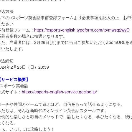
申込方法
以下のeスポーツ英会話事前登録フォームより必要事項を記入の上、お申
ください
事前登録フォーム：
https://esports-english.typeform.com/to/mwsq2wyO
応募者多数の場合は抽選となります。
また、当選者には、2月26日(月)までに当日ご参加いただくZoomURLを
付いたします。
申込締切
024年2月25日（日）23:59
【サービス概要】
eスポーツ英会話
公式サイト：
https://esports-english-service.gecipe.jp/
コーチや仲間とゲームで遊ぶほど、自信をもって話せるようになる。
私たちは、そんな新時代のオンライン英会話スクールです。
圧倒的な楽しさと独自のメソッドで、話したくなる、学びたくなる、続
たくなる。
さぁ、いっしょに攻略しよう！