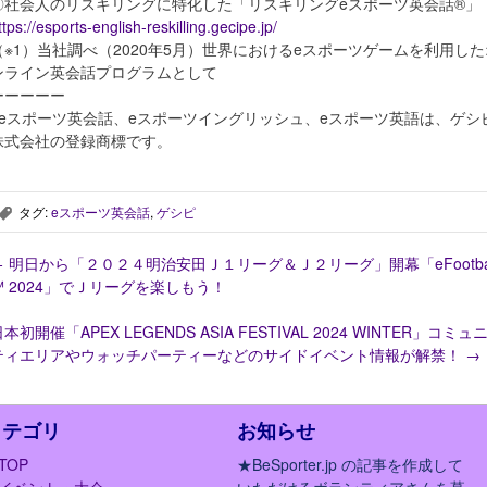
〇社会人のリスキリングに特化した「リスキリングeスポーツ英会話®︎」
ttps://esports-english-reskilling.gecipe.jp/
（※1）当社調べ（2020年5月）世界におけるeスポーツゲームを利用した
ンライン英会話プログラムとして
ーーーーー
※eスポーツ英会話、eスポーツイングリッシュ、eスポーツ英語は、ゲシ
株式会社の登録商標です。
タグ:
eスポーツ英会話
,
ゲシピ
,
←
明日から「２０２４明治安田Ｊ１リーグ＆Ｊ２リーグ」開幕「eFootbal
™ 2024」でＪリーグを楽しもう！
本初開催「APEX LEGENDS ASIA FESTIVAL 2024 WINTER」コミュ
ティエリアやウォッチパーティーなどのサイドイベント情報が解禁！
→
カテゴリ
お知らせ
TOP
★BeSporter.jp の記事を作成して