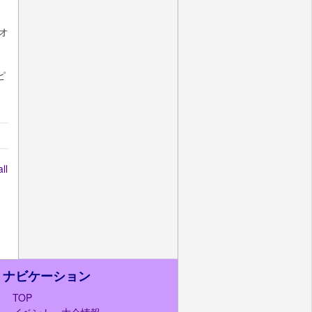
オ
ピ
l
ニ
ナビケーション
TOP