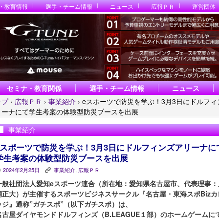
・教育情報
選手・チーム情報
ニュース
広報ＰＲ
運営団体
セミナ・教育関係
選手・チーム情報
ニュース
ップ
›
広報ＰＲ
›
事業紹介
›
eスポーツで防災を学ぶ！3月3日にドルフィ
リーナにて学生考案の体験型防災ブースを出展
事業紹介
eスポーツで防災を学ぶ！3月3日にドルフィンズアリーナに
学生考案の体験型防災ブースを出展
2024年2月25日
事業紹介
,
広報ＰＲ
P
K
一般社団法人愛知eスポーツ連合（所在地：愛知県名古屋市、代表理事：
桐正大）が主催するスポーツビジネスサークル『名古屋・東海スポBizカ
ッジ』通称”ガチスポ”（以下ガチスポ）は、
名古屋ダイヤモンドドルフィンズ（B.LEAGUE１部）のホームゲームに