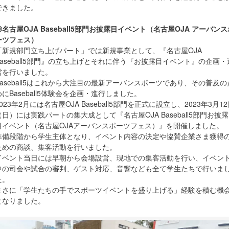
できました。
◎名古屋OJA Baseball5部門お披露目イベント（名古屋OJA アーバンス
ーツフェス）
「新規部門立ち上げパート」では新規事業として、『名古屋OJA
Baseball5部門』の立ち上げとそれに伴う『お披露目イベント』の企画・
営を行いました。
Baseball5はこれから大注目の最新アーバンスポーツであり、その普及の
めにBaseball5体験会を企画・進行しました。
2023年2月には名古屋OJA Baseball5部門を正式に設立し、2023年3月1
（日）には実践パートの集大成として『名古屋OJA Baseball5部門お披露
目イベント（名古屋OJAアーバンスポーツフェス）』を開催しました。
準備段階から学生主体となり、イベント内容の決定や協賛企業さま獲得
ための商談、集客活動を行いました。
イベント当日には早朝から会場設営、現地での集客活動を行い、イベン
中の司会や試合の審判、ゲスト対応、音響なども全て学生たちで行いま
た。
まさに「学生たちの手でスポーツイベントを盛り上げる」経験を積む機
となりました。