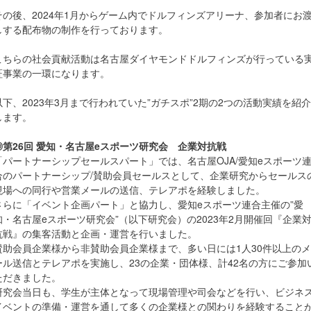
その後、2024年1月からゲーム内でドルフィンズアリーナ、参加者にお
しする配布物の制作を行っております。
こちらの社会貢献活動は名古屋ダイヤモンドドルフィンズが行っている
証事業の一環になります。
以下、2023年3月まで行われていた”ガチスポ”2期の2つの活動実績を紹介
します。
◎第26回 愛知・名古屋eスポーツ研究会 企業対抗戦
「パートナーシップセールスパート」では、名古屋OJA/愛知eスポーツ
合のパートナーシップ/賛助会員セールスとして、企業研究からセールス
現場への同行や営業メールの送信、テレアポを経験しました。
さらに「イベント企画パート」と協力し、愛知eスポーツ連合主催の”愛
知・名古屋eスポーツ研究会”（以下研究会）の2023年2月開催回『企業
抗戦』の集客活動と企画・運営を行いました。
賛助会員企業様から非賛助会員企業様まで、多い日には1人30件以上のメ
ール送信とテレアポを実施し、23の企業・団体様、計42名の方にご参加
ただきました。
研究会当日も、学生が主体となって現場管理や司会などを行い、ビジネ
イベントの準備・運営を通して多くの企業様との関わりを経験すること