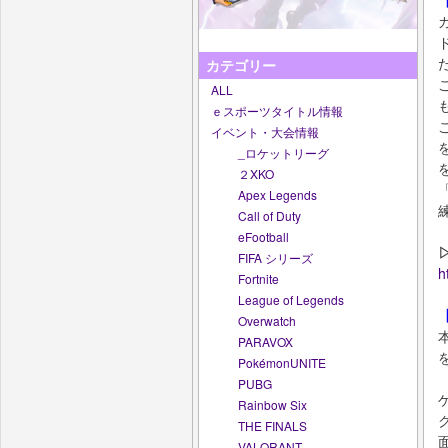
カテゴリー
ALL
ｅスポーツタイトル情報
イベント・大会情報
_ロケットリーグ
２XKO
Apex Legends
Call of Duty
eFootball
FIFA シリーズ
h
Fortnite
League of Legends
Overwatch
PARAVOX
PokémonUNITE
PUBG
Rainbow Six
THE FINALS
VALORANT