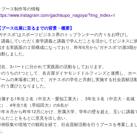
▷ブース制作等の情報
ttps://www.instagram.com/gachisupo_nagoya/?img_index=1
【ブース出展に至るまでの背景・概要】
”ガチスポ”はスポーツビジネス界のトップランナーの方々をお呼びし
、講義していただく座学講義と講義で学んだことを活かしてビジネスに
戦する実践面の２部構成になっており、昨年6月から”ガチスポ”の第3期
始動しました。
現在、3パートに分かれて実践面の活動をしております。
そのうちの1つとして、名古屋ダイヤモンドドルフィンズと連携し、ホー
ゲームの来場者に対して、ガチスポの学生と共創し実施する社会貢献活
を行う運びとなりました。
所属する1年生２名（中京大・愛知工業大）、3年生３名（中京大・名城
大）、4年生1名（早稲田大）の6名が
昨年８月から昨年12月にかけ、所属大学、学年の壁を超え、互いに講義
学んだことをもとに意見を出し合い、
事例収集や現地での観戦を経て、社会貢献活動を行うブースを考案しま
た。