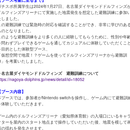
【ブース考案に至るまで】
ガチスポ所属学生は2024年1月27日、名古屋ダイヤモンドドルフィンズ
ドルフィンズアリーナにて実施した地震発生を想定した避難訓練に参加
たしました。
この避難訓練では緊急時の対応を確認することができ、非常に学びのあ
ものとなりました。
このような避難訓練をより多くの人に経験してもらうために、性別や年
を問わずプレイできるゲームを通してカジュアルに体験していただくこ
を目的とした体験型ブース、
「仮想空間で地震！？ゲームを使ってドルフィンズアリーナから避難訓
練」を考案いたしました。
▷名古屋ダイヤモンドドルフィンズ 避難訓練について
ttps://nagoya-dolphins.jp/news/detail/id=18052
【ブース内容】
本ブースでは、参加者がNintendo switchを操作し、ゲーム内にて避難訓
を体験していただきます。
ゲーム内のドルフィンズアリーナ（愛知県体育館）の入場口にいるキャ
クターを屋内のスタート地点まで操作していただいた後、地震を模して
面の揺れを発生させます。