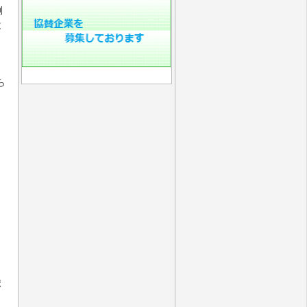
倒
と
ら
ポ