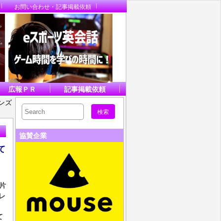
お問い合わせ・記事掲載依頼
広報ＰＲ
記事掲載依頼
ンズ
協賛企業
て
片
レ
て