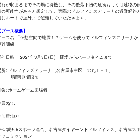
揺れが収まるまでその場に待機し、その後落下物の危険もしくは建物の
壊の可能性があると想定して、実際のドルフィンズアリーナの避難経路
同じルートで屋外まで避難していただきます。
【ブース概要】
ブース名:「仮想空間で地震！？ゲームを使ってドルフィンズアリーナか
避難訓練」
開催日時: 2024年3月3日(日) 開場からハーフタイムまで
場所: ドルフィンズアリーナ（名古屋市中区二の丸１－１）
1階南側階段前
対象: ホームゲーム来場者
定員:なし
参加費:無料
主催:愛知eスポーツ連合、名古屋ダイヤモンドドルフィンズ、名古屋ス
ーツコミッション