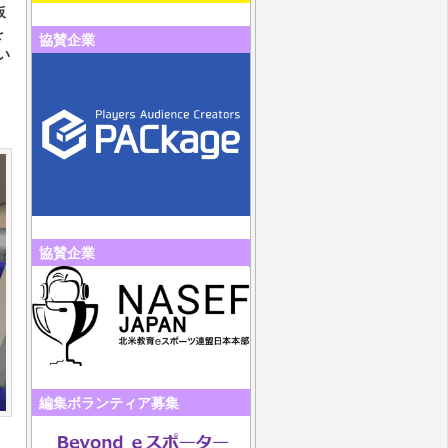
仮
を
協賛企業
い
協賛企業
編集ボランティア募集