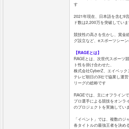
す
2021年現在、⽇本語を含む
ド数は2,200万を突破していま
競技性の⾼さを⽣かし、賞⾦総
グ設⽴など、eスポーツシー
【RAGEとは】
RAGEとは、次世代スポーツ
ト性を掛け合わせた、
株式会社CyberZ、エイベ
テレビ朝⽇の3社で協業し運営
リーグの総称です
RAGEでは、主にオフライン
プロ選⼿による競技をオンラ
のプロジェクトを実施してい
「イベント」では、複数のジ
各タイトルの最強王者を決め