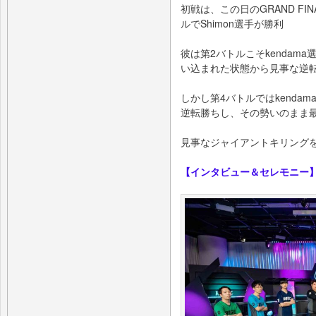
初戦は、この⽇のGRAND F
ルでShimon選⼿が勝利
彼は第2バトルこそkendam
い込まれた状態から⾒事な逆
しかし第4バトルではkenda
逆転勝ちし、その勢いのまま
⾒事なジャイアントキリング
【インタビュー＆セレモニー