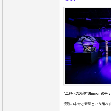
“⼆冠への渇望”Shimon選⼿ 
優勝の本命と新星という組み