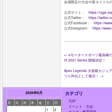
会場限定の⼤会や新タイトル
公式サイト：
https://rage-es
公式Twitter：
https://twitte
公式Facebook：
https://ww
公式Instagram:
https://www
←
eモータースポーツ最高峰の大会、
IX 2021 Series 開催決定！
Apex Legends 大規模カ
つり外伝として復活！
→
2026年8月
カテゴリ
TOP
月
火
水
木
金
土
日
イベント・大会
1
2
セミナ・教育関係