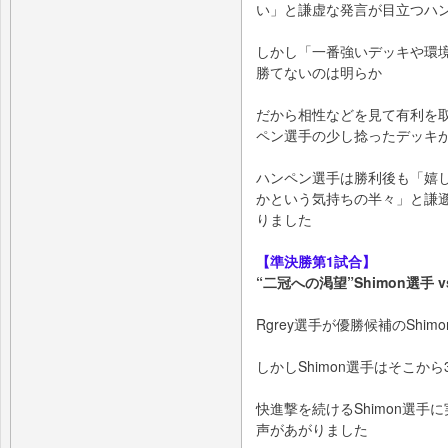
い」と謙虚な発⾔が⽬⽴つハ
しかし「⼀番強いデッキや環
勝てないのは明らか
だから相性などを⾒て有利を
ペン選⼿の少し捻ったデッキ
ハンペン選⼿は勝利後も「嬉
かという気持ちの半々」と謙
りました
【準決勝第1試合】
“⼆冠への渇望”Shimon選⼿ v
Rgrey選⼿が優勝候補のShi
しかしShimon選⼿はそこか
快進撃を続けるShimon選
声があがりました