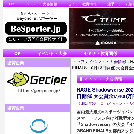
TOP
イベント・大会情報
セミナ・教育情報
選手・チーム情
TOP
イベント・大会
セミナ・教育関係
トップ
›
イベント・大会情報
›
R
協賛企業
FINALS：6⽉13⽇開催 ⼤会賞
イベント・大会情報
RAGE Shadowverse 20
⽇開催 ⼤会賞⾦の400
2021年6月14日
イベント・大
P
K
協賛企業
国内最⼤級のeスポーツイベン
スマートフォン向け対戦型オンライン
『Shadowverse』の⼤会「RAG
GRAND FINALSを都内ス