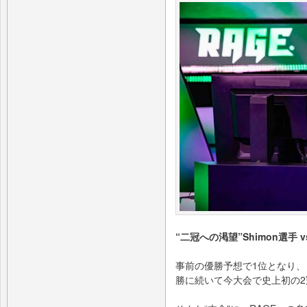
“⼆冠への渇望”Shimon選⼿ 
事前の優勝予想で1位となり、「RAGE
勝に続いて今⼤会で史上初の2冠