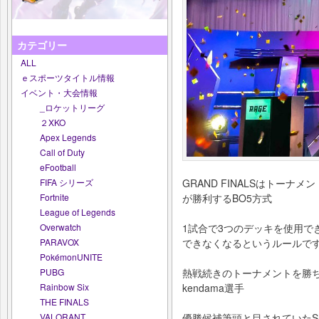
カテゴリー
ALL
ｅスポーツタイトル情報
イベント・大会情報
_ロケットリーグ
２XKO
Apex Legends
Call of Duty
eFootball
GRAND FINALSはトー
FIFA シリーズ
が勝利するBO5⽅式
Fortnite
League of Legends
1試合で3つのデッキを使⽤で
Overwatch
できなくなるというルールで
PARAVOX
PokémonUNITE
熱戦続きのトーナメントを勝ち
PUBG
kendama選⼿
Rainbow Six
THE FINALS
優勝候補筆頭と⽬されていたS
VALORANT