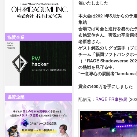
催いたしました
本⼤会は2021年5⽉からの
集結
会場では司会と進⾏を務めた
布施宏倖さん、実況の平岩康
協賛企業
⽼原悠さん、
ゲスト解説のリグゼ選⼿（プロ
チーム「福岡ソフトバンクホー
（「RAGE Shadowverse
の熱戦を⾒守る中、
“⼀意専⼼の展開者”kenda
賞⾦の400万を⼿にしました
協賛企業
配信元：
RAGE PR事務局
(202