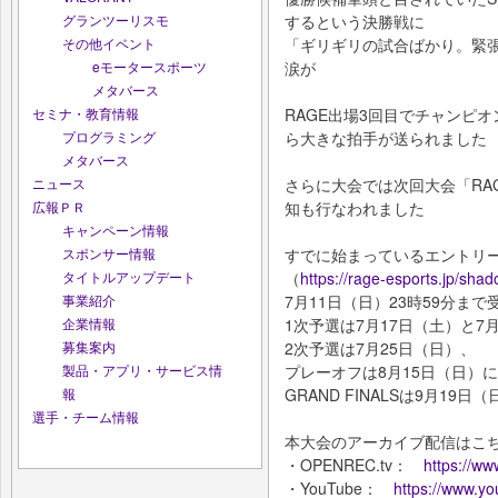
するという決勝戦に
グランツーリスモ
「ギリギリの試合ばかり。緊
その他イベント
涙が
eモータースポーツ
メタバース
RAGE出場3回⽬でチャンピオ
セミナ・教育情報
ら⼤きな拍⼿が送られました
プログラミング
メタバース
さらに⼤会では次回⼤会「RAGE S
ニュース
知も⾏なわれました
広報ＰＲ
キャンペーン情報
すでに始まっているエントリ
スポンサー情報
（
https://rage-esports.jp/sh
タイトルアップデート
7⽉11⽇（⽇）23時59分まで
事業紹介
1次予選は7⽉17⽇（⼟）と7
企業情報
2次予選は7⽉25⽇（⽇）、
募集案内
プレーオフは8⽉15⽇（⽇）に
製品・アプリ・サービス情
GRAND FINALSは9⽉1
報
選手・チーム情報
本⼤会のアーカイブ配信はこ
・OPENREC.tv：
https://ww
・YouTube：
https://www.