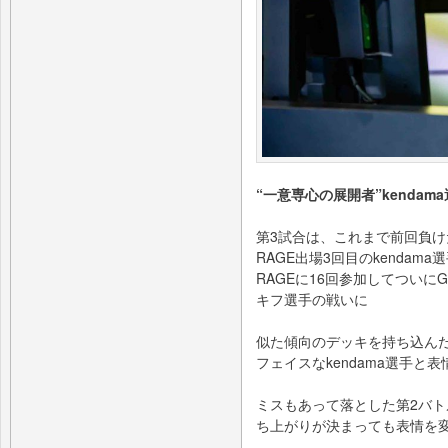
“⼀意専⼼の展開者”kendam
第3試合は、これまで前回負
RAGE出場3回⽬のkendama
RAGEに16回参加してついにG
キフ選⼿の戦いに
似た傾向のデッキを持ち込ん
フェイスなkendama選⼿と
ミスもあって落とした第2バトル
ち上がりが決まっても表情を