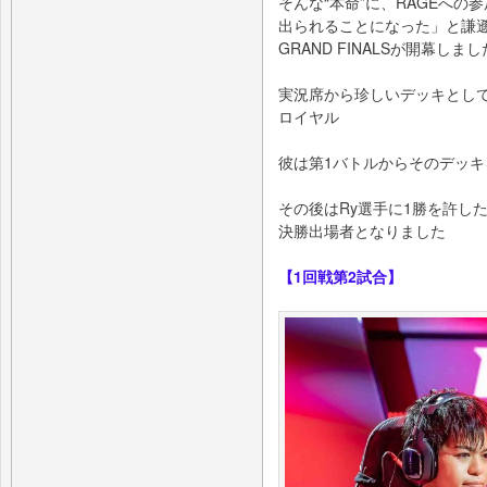
そんな“本命”に、RAGEへの参
出られることになった」と謙遜
GRAND FINALSが開幕しまし
実況席から珍しいデッキとして
ロイヤル
彼は第1バトルからそのデッキ
その後はRy選⼿に1勝を許し
決勝出場者となりました
【1回戦第2試合】