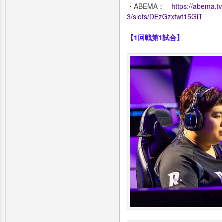
・ABEMA：
https://abema.t
3/slots/DEzGzxtwt15GiT
【1回戦第1試合】