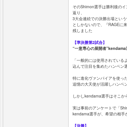
そのShimon選⼿は勝利後
返り、
3⼤会連続での決勝出場とい
としかないので、『RAGEに
残しました
【準決勝第2試合】
“⼀意専⼼の展開者”kendam
「⼀般的には使⽤されているよ
込んで注⽬を集めたハンペン
特に進化ヴァンパイアを使った
追憶の⼤天使が活躍しハンペ
しかしkendama選⼿はそこ
実は事前のアンケートで「Sh
kendama選⼿が、希望の相
【決勝】