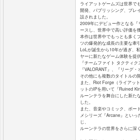
ライアットゲームズは世界で
開発、パブリッシング、プレイ
設されました。
2009年にデビュー作となる
ースし、世界中で高い評価を
本作は世界中でもっとも多くプ
ツの爆発的な成長の主要な牽
LoLが誕生から10年が過ぎ
ヤーに新たなゲーム体験を提
『チームファイト タクティク
『VALORANT』、『リー
その他にも複数のタイトルの
また、Riot Forge（ラ
ットのIPを用いて『Ruined
ルーンテラを舞台にした新た
した。
また、音楽やコミック、ボー
メシリーズ『Arcane』と
じ、
ルーンテラの世界をさらに深