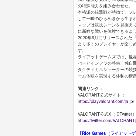
の特殊能力を組み合わせた、
本格派の銃撃戦が特徴で、プ
して一瞬のひらめきから生ま
マップは競技シーンを見据え
に新鮮な戦いを体験できるよ
2020年6月にリリースされた
より多くのプレイヤーが楽し
す。
ライアットゲームズでは、世
バーとインフラの整備、独自
タクティカルシューターの競技
ーム体験を実現する体制の構
関連リンク：
VALORANT公式サイト：
https://playvalorant.com/ja-jp/
VALORANT公式X（旧Twitter
https://twitter.com/VALORANT
【Riot Games（ライアッ