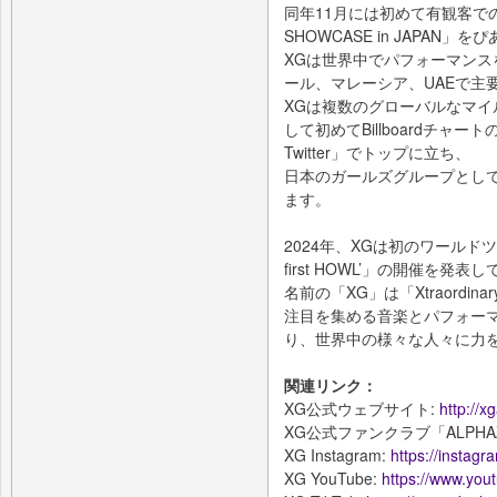
同年11月には初めて有観客での単
SHOWCASE in JAPAN
XGは世界中でパフォーマン
ール、マレーシア、UAEで主
XGは複数のグローバルなマ
して初めてBillboardチャートの「Ho
Twitter」でトップに立ち、
日本のガールズグループとして初
ます。
2024年、XGは初のワールドツアー
first HOWL’」の開催を発表
名前の「XG」は「Xtraordin
注目を集める音楽とパフォー
り、世界中の様々な人々に力
関連リンク：
XG公式ウェブサイト:
http://x
XG公式ファンクラブ「ALPHA
XG Instagram:
https://instagr
XG YouTube:
https://www.you