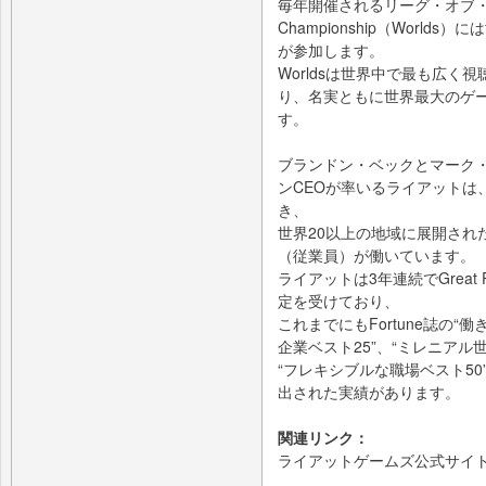
毎年開催されるリーグ・オブ・レ
Championship（World
が参加します。
Worldsは世界中で最も広く視
り、名実ともに世界最大のゲ
す。
ブランドン・ベックとマーク
ンCEOが率いるライアットは
き、
世界20以上の地域に展開された
（従業員）が働いています。
ライアットは3年連続でGreat P
定を受けており、
これまでにもFortune誌の“
企業ベスト25”、“ミレニアル
“フレキシブルな職場ベスト5
出された実績があります。
関連リンク：
ライアットゲームズ公式サイ