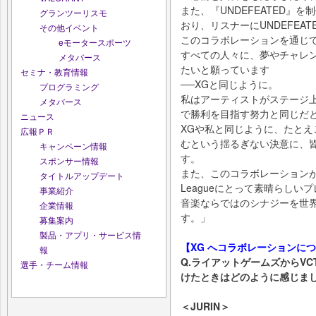
また、『UNDEFEATED』
グランツーリスモ
おり、リスナーにUNDEFEA
その他イベント
このコラボレーションを通じて
eモータースポーツ
すべての人々に、夢やチャレ
メタバース
たいと願っています
セミナ・教育情報
──XGと同じように。
プログラミング
私はアーティストがステージ
メタバース
で勝利を目指す努力と同じだ
ニュース
XGや私と同じように、たと
広報ＰＲ
むという揺るぎない決意に、
キャンペーン情報
す。
スポンサー情報
また、このコラボレーションがVALORA
タイトルアップデート
Leagueにとって素晴らしい
事業紹介
音楽ならではのシナジーを世
企業情報
す。」
募集案内
製品・アプリ・サービス情
【XG へコラボレーションに
報
Q.ライアットゲームズからVCT 
選手・チーム情報
けたときはどのように感じま
＜JURIN＞