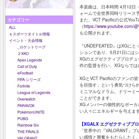
本楽曲は、日本時間 4月12
ォームで全世界同時リリース
また、VCT Pacificの公式Yo
カテゴリー
（
https://www.youtube.com/@
ALL
も公開されます。
ｅスポーツタイトル情報
イベント・大会情報
『UNDEFEATED』はXG
_ロケットリーグ
ションであり、5月21日にはシ
２XKO
XGのエグゼクティブプロデューサ
Apex Legends
作の監督を行い、XGならで
Call of Duty
eFootball
XGとVCT Pacificのフ
FIFA シリーズ
を目指す」という勇気づけら
Fortnite
ミニマルなドラム、ドリーミ
League of Legends
ことができます。
Overwatch
XGメンバーの個性的なボー
PARAVOX
い人々にエネルギーを与えま
PokémonUNITE
PUBG
【XGALX エグゼクティブプロデ
Rainbow Six
「世界中の『VALORANT
THE FINALS
い感情と興奮をもたらしたく
VALORANT