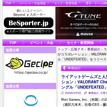
TOP
イベント・大会情報
セミナ・教育情報
選手・チーム情
TOP
イベント・大会
セミナ・教育関係
トップ
›
広報ＰＲ
›
事業紹介
›
ラ
協賛企業
がコラボレーション：VALORANT Cha
ル「UNDEFEATED」をリリース
事業紹介
ライアットゲームズと人
ション：VALORANT Champ
協賛企業
ングル「UNDEFEATE
2024年4月5日
事業紹介
,
広報
P
K
Riot Games, Inc.（
（港区六本木、社長/CEO：藤