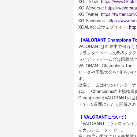
XG TikTok:
https://www.tiktok.
XG Weverse:
https://weversea
XG Twitter:
https://twitter.com
XG Facebook:
https://www.fa
XGALX公式ウェブサイト:
http
【VALORANT Champions 
VALORANTは世界中で何
ャラクターベースの5v5タク
ライアットゲームズは国際試
VALORANT Champions To
リーグや国際大会を1年をか
す。
出場チームは4つのインターナシ
戦い、Championsの出場権
ChampionsはVALORA
トで、3週間にわたり開催され
【 VALORANTについて】
『VALORANT（ヴァロラン
ィカルシューターです。
高い精度が要求される銃撃戦