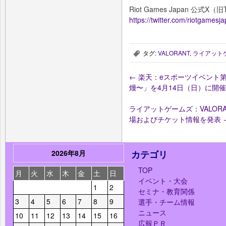
Riot Games Japan 公式X（旧T
https://twitter.com/riotgamesj
タグ:
VALORANT
,
ライアット
,
←
楽天：eスポーツイベント第6弾「R
熳〜」を4月14日（日）に開催
ライアットゲームズ：VALORANT
場およびチケット情報を発表
2026年8月
カテゴリ
TOP
月
火
水
木
金
土
日
イベント・大会
1
2
セミナ・教育関係
3
4
5
6
7
8
9
選手・チーム情報
ニュース
10
11
12
13
14
15
16
広報ＰＲ