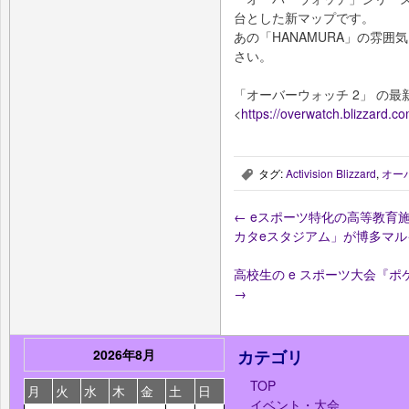
台とした新マップです。
あの「HANAMURA」の雰
さい。
「オーバーウォッチ 2」 の
<
https://overwatch.blizzard.co
タグ:
Activision Blizzard
,
オー
,
←
eスポーツ特化の高等教育施
カタeスタジアム」が博多マル
高校生の e スポーツ大会『
→
2026年8月
カテゴリ
TOP
月
火
水
木
金
土
日
イベント・大会