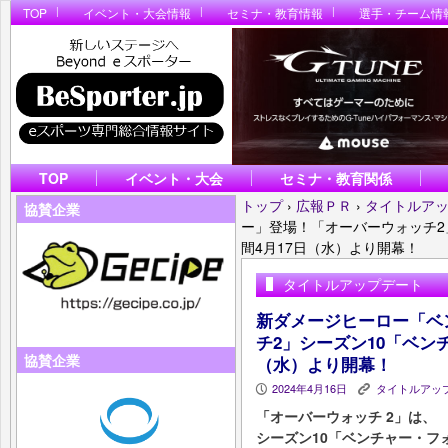
TOP
イベント・大会情報
セミナ・教育情報
選手・チーム情
TOP
イベント・大会
セミナ・教育関係
トップ
›
広報ＰＲ
›
タイトルア
協賛企業
ー」登場！「オーバーウォッチ2
間4月17日（水）より開幕！
タイトルアップデート
新ダメージヒーロー「ベ
チ2」シーズン10「ベン
協賛企業
（水）より開幕！
2024年4月16日
タイトルアッ
P
K
「オーバーウォッチ 2」は、
シーズン10「ベンチャー・フ