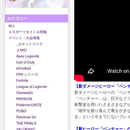
カテゴリー
ALL
ｅスポーツタイトル情報
イベント・大会情報
_ロケットリーグ
２XKO
Apex Legends
Call of Duty
eFootball
FIFA シリーズ
Fortnite
【新ダメージヒーロー「ベン
League of Legends
新ダメージヒーローの「ベンチ
Overwatch
「ベンチャー」は、巨大なド
PARAVOX
衝撃波を用いたさまざまなア
PokémonUNITE
「地中を掘り進んで裏をかき
PUBG
る」という今までにないプレ
Rainbow Six
THE FINALS
【新ヒーロー「ベンチャー」
VALORANT