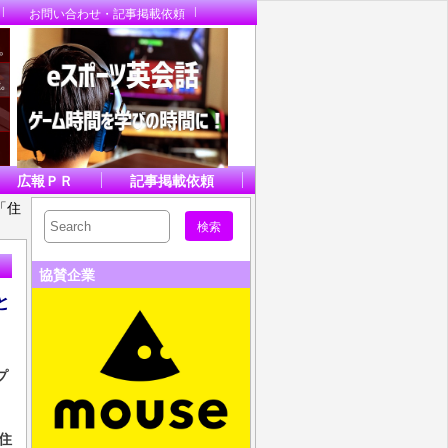
お問い合わせ・記事掲載依頼
広報ＰＲ
記事掲載依頼
「住
協賛企業
と
プ
住