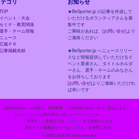
カテゴリ
お知らせ
TOP
★BeSporter.jp の記事を作成して
イベント・大会
いただけるボランティアさんを募
セミナ・教育関係
集中です
選手・チーム情報
ご興味があれば、[
お問い合せ
]より
ニュース
ご連絡ください
広報ＰＲ
記事掲載依頼
★BeSporter.jp へニュースリリー
スなど情報提供していただけるイ
ベント業者さん、タイトルホルダ
ーさん、選手・チームのみなさん
をお待ちしております
[
お問い合せ
]よりご連絡いただけれ
ば幸いです
「BeSporter.jp」の内容は、商用利用・二次利用を含め、すべて禁止します。
リンクについては著作権法に従いフリーリンクです。
希望や、ご意見などは「
こちら
」までお願いします
本サイトの掲載ポリシーは「
こちら
」を参照ください
© 2026 JeSA All rights reserved.