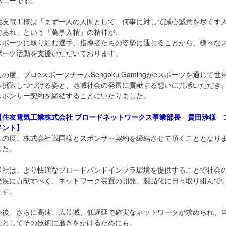
パニーです。
住友電工様は「まず一人の人間として、何事に対して誠心誠意を尽くす
であれ」という「萬事入精」の精神が、
スポーツに取り組む選手、指導者たちの姿勢に通じることから、様々な
ポーツ活動を支援いただいております。
この度、プロeスポーツチームSengoku Gamingがeスポーツを通じて世
へ挑戦しつづける姿と、地域社会の発展に貢献する想いに共感いただき
スポンサー契約を締結することにいたりました。
【住友電気工業株式会社 ブロードネットワークス事業部長 貴田渉様 
メント】
この度、株式会社戦国様とスポンサー契約を締結させて頂くこととなり
した。
当社は、より快適なブロードバンドインフラ環境を提供することで社会
発展に貢献すべく、ネットワーク装置の開発、製品化に日々取り組んで
ます。
今後、さらに高速、広帯域、低遅延で確実なネットワークが求められ、
社としてその技術に磨きをかけるためにも、