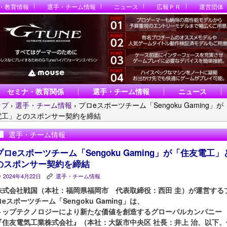
・教育情報
選手・チーム情報
ニュース
広報ＰＲ
運営団体
セミナ・教育関係
選手・チーム情報
ニュース
ップ
›
選手・チーム情報
›
プロeスポーツチーム「Sengoku Gaming」が
電工」とのスポンサー契約を締結
選手・チーム情報
プロeスポーツチーム「Sengoku Gaming」が「住友電工」
のスポンサー契約を締結
2024年4月22日
選手・チーム情報
P
K
株式会社戦国（本社：福岡県福岡市 代表取締役：西田 圭）が運営する
ロeスポーツチーム「Sengoku Gaming」は、
トップテクノロジーにより新たな価値を創造するグローバルカンパニー
『住友電気工業株式会社』（本社：大阪市中央区 社長：井上 治、以下、