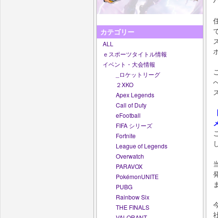
カテゴリー
ALL
ｅスポーツタイトル情報
イベント・大会情報
_ロケットリーグ
２XKO
Apex Legends
Call of Duty
eFootball
FIFA シリーズ
Fortnite
League of Legends
Overwatch
PARAVOX
PokémonUNITE
PUBG
Rainbow Six
THE FINALS
VALORANT