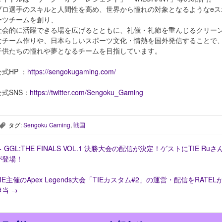
プロ選手のスキルと人間性を高め、世界から憧れの対象となるようなeス
ーツチームを創り、
社会的に活躍できる場を広げるとともに、礼儀・礼節を重んじるクリー
なチーム作りや、日本らしいスポーツ文化・情熱を国外発信することで
子供たちの憧れや夢となるチームを目指しています。
公式HP ：
https://sengokugaming.com/
公式SNS：
https://twitter.com/Sengoku_Gaming
タグ:
Sengoku Gaming
,
戦国
,
←
GGL:THE FINALS VOL.1 決勝大会の配信が決定！ゲストにTIE Ruさ
が登場！
TIE主催のApex Legends大会「TIEカスタム#2」の運営・配信をRATEL
担当
→