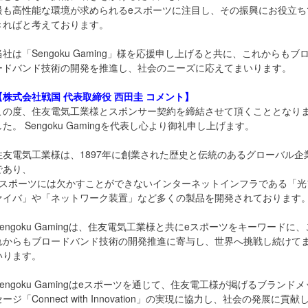
最も高性能な環境が求められるeスポーツに注目し、その振興にお役立ち
きればと考えております。
当社は「Sengoku Gaming」様を応援申し上げると共に、これからもブ
ードバンド技術の開発を推進し、社会のニーズに応えてまいります。
【株式会社戦国 代表取締役 西田圭 コメント】
この度、住友電気工業様とスポンサー契約を締結させて頂くこととなり
した。 Sengoku Gamingを代表し心より御礼申し上げます。
住友電気工業様は、1897年に創業された歴史と伝統のあるグローバル企
であり、
eスポーツには欠かすことができないインターネットインフラである「光
ァイバ」や「ネットワーク装置」など多くの製品を開発されております
Sengoku Gamingは、住友電気工業様と共にeスポーツをキーワードに、
れからもブロードバンド技術の開発推進に寄与し、世界へ挑戦し続けて
いります。
Sengoku Gamingはeスポーツを通じて、住友電工様が掲げるブランドメ
セージ「Connect with Innovation」の実現に協力し、社会の発展に貢献