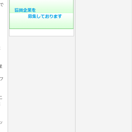
で
ロ
ま
業
フ
。
こ
ま
ッ
し