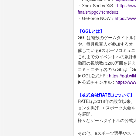
・Xbox Series X/S：
https://w
finals/9pgd71cmds0z
・GeForce NOW：
https://ww
【GGLとは】
GGLは複数のゲームタイトル
や、毎月数百人が参加するオー
催しているeスポーツコミュニ
これまでのイベントへの累計参加
動画の視聴数は200万回を超
コミュニティ名の”GGL”は「Goo
▶︎GGL公式HP :
https://ggl.wiki
▶︎公式チャンネル :
https://w
【株式会社RATELについて】
RATELは2018年の設立以
ョンを掲げ、eスポーツ大会
を展開。
様々なゲームタイトルの公式大
その他、eスポーツ選手やス