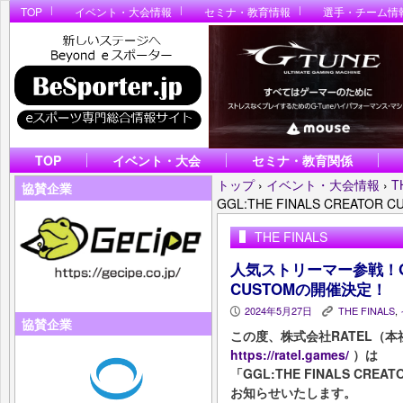
TOP
イベント・大会情報
セミナ・教育情報
選手・チーム情
TOP
イベント・大会
セミナ・教育関係
トップ
›
イベント・大会情報
›
T
協賛企業
GGL:THE FINALS CREATO
THE FINALS
人気ストリーマー参戦！GGL:
CUSTOMの開催決定！
2024年5月27日
THE FINALS
,
P
K
協賛企業
この度、株式会社RATEL（
https://ratel.games/
）は
「GGL:THE FINALS CR
お知らせいたします。