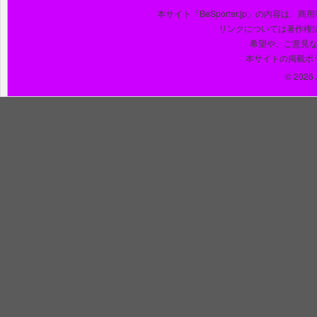
本サイト「BeSporter.jp」の内容
リンクについては著作権
希望や、ご意見
本サイトの掲載ポ
© 2026 J