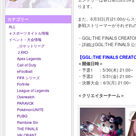
ります。
また、6月3日(月)21:00
カテゴリー
参戦ストリーマーがそれぞれ
ALL
ｅスポーツタイトル情報
・GGL:THE FINALS CR
イベント・大会情報
・詳細はGGL:THE FINAL
_ロケットリーグ
２XKO
【GGL:THE FINALS CREA
Apex Legends
＜開催日時＞
Call of Duty
・予選1 ：5/30(木) 21:00~
eFootball
・予選2 ：5/31(金) 21:00~
FIFA シリーズ
・決勝大会：6/3(月) 21:00~
Fortnite
League of Legends
＜クリエイターチーム＞
Overwatch
PARAVOX
PokémonUNITE
PUBG
Rainbow Six
THE FINALS
VALORANT