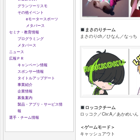
グランツーリスモ
その他イベント
eモータースポーツ
メタバース
まさのりチーム
セミナ・教育情報
まさのりch／ひなん／なっち
プログラミング
メタバース
ニュース
広報ＰＲ
キャンペーン情報
スポンサー情報
タイトルアップデート
事業紹介
企業情報
募集案内
製品・アプリ・サービス情
ロッコクチーム
報
ロッコク／Civ:A／あかめいん
選手・チーム情報
＜ゲームモード＞
キャッシュアウト