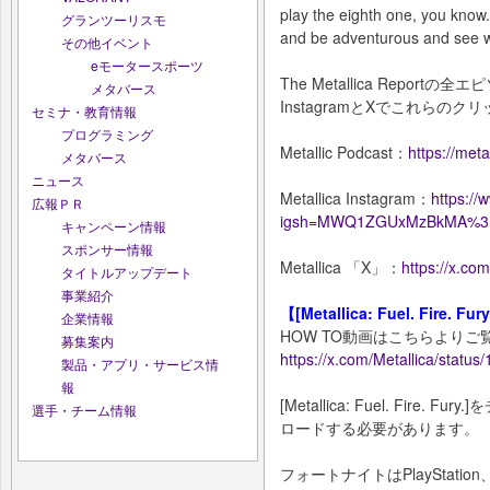
play the eighth one, you know. 
グランツーリスモ
and be adventurous and see w
その他イベント
eモータースポーツ
The Metallica Repo
メタバース
InstagramとXでこれら
セミナ・教育情報
プログラミング
Metallic Podcast：
https://meta
メタバース
ニュース
Metallica Instagram：
https:/
広報ＰＲ
igsh=MWQ1ZGUxMzBkMA%
キャンペーン情報
スポンサー情報
Metallica 「X」：
https://x.c
タイトルアップデート
事業紹介
【[Metallica: Fuel. Fire
企業情報
HOW TO動画はこちらよりご
募集案内
https://x.com/Metallica/stat
製品・アプリ・サービス情
報
[Metallica: Fuel. Fi
選手・チーム情報
ロードする必要があります。
フォートナイトはPlayStation