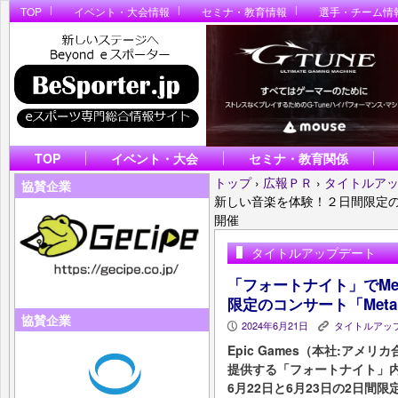
TOP
イベント・大会情報
セミナ・教育情報
選手・チーム情
TOP
イベント・大会
セミナ・教育関係
トップ
›
広報ＰＲ
›
タイトルア
協賛企業
新しい音楽を体験！２日間限定のコンサート「
開催
タイトルアップデート
「フォートナイト」でMet
限定のコンサート「Metallica
協賛企業
2024年6月21日
タイトルアッ
P
K
Epic Games（本社:アメリカ合
提供する「フォートナイト」
6月22日と6月23日の2日間限定