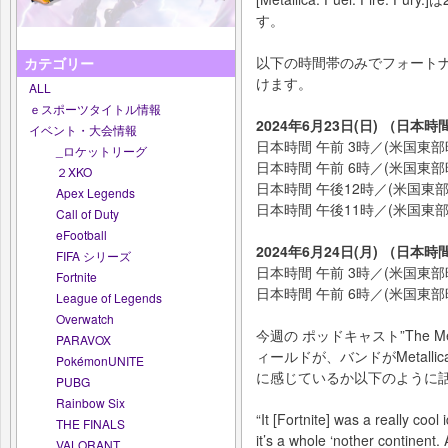
す。
以下の時間帯のみでフォート
カテゴリー
けます。
ALL
ｅスポーツタイトル情報
2024年6月23日(日) （日本時
イベント・大会情報
日本時間 午前 3時／(米国東部
_ロケットリーグ
日本時間 午前 6時／(米国東部
２XKO
日本時間 午後12時／(米国東
Apex Legends
日本時間 午後11時／(米国東部
Call of Duty
eFootball
2024年6月24日(月) （日本時
FIFA シリーズ
日本時間 午前 3時／(米国東部
Fortnite
日本時間 午前 6時／(米国東部
League of Legends
Overwatch
今週の ポッドキャスト”The Met
PARAVOX
ィールドが、バンドがMetal
PokémonUNITE
に感じているか以下のように
PUBG
Rainbow Six
“It [Fortnite] was a really coo
THE FINALS
it’s a whole ‘nother continent.
VALORANT