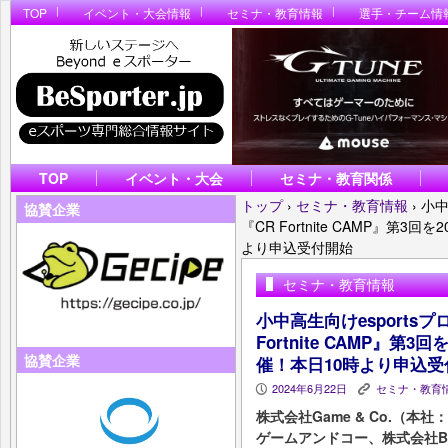
TOP
イベント・大会情報
セミナ・教育情報
選手・チーム情
TOP
イベント・大会
セミナ・教育関係
トップ
›
セミナ・教育情報
›
小中
協賛企業
『CR Fortnite CAMP』第3回
より申込受付開始
セミナ・教育情報
小中高生向けesports
Fortnite CAMP』第3回
協賛企業
催！本日10時より申込受
2024年6月22日
セミナ・教育
P
K
株式会社Game & Co.（
ゲームアンドコー、株式会社Bra