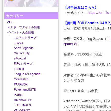
【お申込みはこちら】
・公式サイト：
https://fortnite
カテゴリー
ALL
【第3回『CR Fortnite CA
ｅスポーツタイトル情報
日程：2024年8月10日(土)・11
イベント・大会情報
_ロケットリーグ
会場：CR Gaming Space（
ht
２XKO
space-2/
）
Apex Legends
Call of Duty
受講料：33,000円（税込）
eFootball
FIFA シリーズ
定員：16名（最小催行人数 1
Fortnite
League of Legends
対象者：小学4年生から高校3
Overwatch
ンが可能な方
PARAVOX
PokémonUNITE
持ち物：昼食・お飲物
PUBG
Rainbow Six
※Nintendo Switchや
THE FINALS
いただきPCに接続して受講い
VALORANT