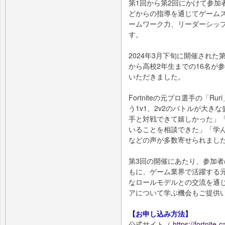
第1回から第2回にかけて参加
どからの指導を通じてゲーム
ームワーク力、リーダーシッ
す。
2024年3月下旬に開催された第2回
から高校2年生までの16名が参
いただきました。
Fortniteの元プロ選手の「
う1v1、2v2のバトルが大
手と対戦できて嬉しかった」
いることを相談できた」「学
などの声が多数寄せられまし
第3回の開催にあたり、参加
もに、ゲーム業界で活躍する
なロールモデルとの交流を通じて
アについて学ぶ機会もご提供
【お申し込み方法】
公式サイト（
https://fortnite-