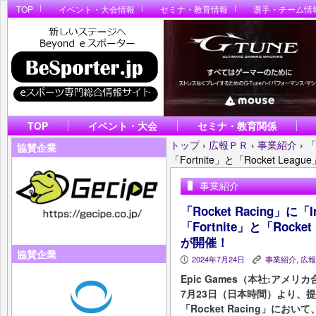
TOP
イベント・大会情報
セミナ・教育情報
選手・チーム情
TOP
イベント・大会
セミナ・教育関係
トップ
›
広報ＰＲ
›
事業紹介
›
「
協賛企業
「Fortnite」と「Rocket 
事業紹介
「Rocket Racing」に「I
「Fortnite」と「Roc
が開催！
協賛企業
2024年7月24日
事業紹介
,
広報
P
K
Epic Games（本社:アメリカ
7月23日（日本時間）より、提供
「Rocket Racing」において