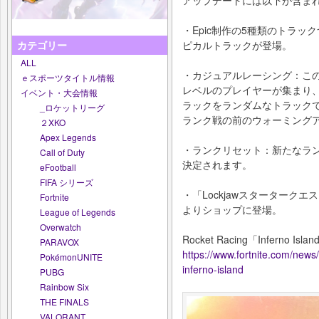
・Epic制作の5種類のトラックつ
ピカルトラックが登場。
カテゴリー
ALL
・カジュアルレーシング：こ
ｅスポーツタイトル情報
レベルのプレイヤーが集まり、
イベント・大会情報
ラックをランダムなトラック
_ロケットリーグ
ランク戦の前のウォーミング
２XKO
Apex Legends
・ランクリセット：新たなラ
Call of Duty
決定されます。
eFootball
FIFA シリーズ
・「Lockjawスターターク
Fortnite
よりショップに登場。
League of Legends
Overwatch
Rocket Racing「Infern
PARAVOX
https://www.fortnite.com/news/b
PokémonUNITE
inferno-island
PUBG
Rainbow Six
THE FINALS
VALORANT