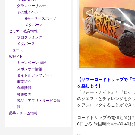
グランツーリスモ
その他イベント
eモータースポーツ
メタバース
セミナ・教育情報
プログラミング
メタバース
ニュース
広報ＰＲ
キャンペーン情報
スポンサー情報
タイトルアップデート
【サマーロードトリップで「
事業紹介
を楽しもう】
企業情報
『フォートナイト』と『ロケ
募集案内
のクエストとチャレンジをクリアす
製品・アプリ・サービス情
をアンロックすることができ
報
選手・チーム情報
ロードトリップの開催期間は7
6日ごろ(米国時間)のv30.4