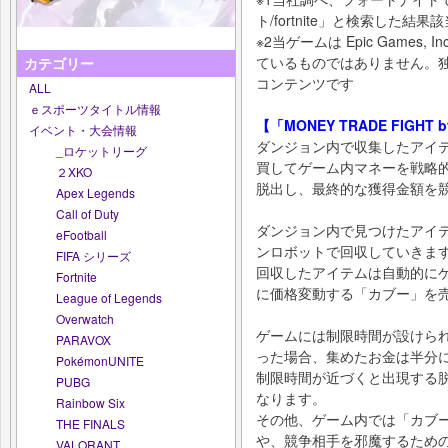
ト/fortnite」と検索した結
※2当ゲームは Epic Games
ているものではありません。独立
カテゴリー
コンテンツです
ALL
ｅスポーツタイトル情報
【「MONEY TRADE FIGH
イベント・大会情報
ダンジョン内で収集したアイ
_ロケットリーグ
買してゲーム内マネーを戦略
２XKO
脱出し、最終的な獲得金額を
Apex Legends
Call of Duty
ダンジョン内で見つけたアイ
eFootball
ンロボットで回収していきま
FIFA シリーズ
回収したアイテムは自動的に
Fortnite
に価格変動する「カブー」を
League of Legends
Overwatch
ゲームには制限時間が設けら
PARAVOX
った場合、集めたお金は半分
PokémonUNITE
制限時間が近づくと出現する
PUBG
なります。
Rainbow Six
その他、ゲーム内では「カブ
THE FINALS
や、競争相手を邪魔するため
VALORANT