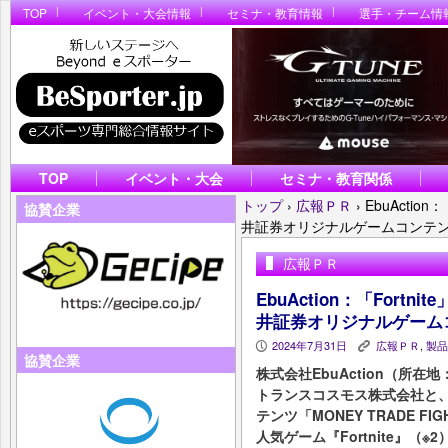
TOP
イベント・大会情報
セミナ・教育情報
選手・チーム情
TOP
イベント・大会
セミナ・教育関係
トップ
›
広報ＰＲ
›
EbuActio
協賛企業
井証券オリジナルゲームコンテ
広報ＰＲ
EbuAction：「Fort
井証券オリジナルゲーム
2024年7月31日
広報ＰＲ
,
製品
P
K
協賛企業
株式会社EbuAction（所在
トランスコスモス株式会社と
テンツ「MONEY TRADE FI
人気ゲーム『Fortnite』（※