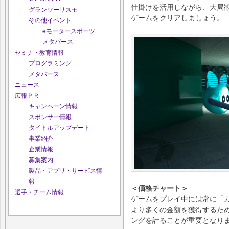
仕掛けを活用しながら、大局
グランツーリスモ
ゲームをクリアしましょう。
その他イベント
eモータースポーツ
メタバース
セミナ・教育情報
プログラミング
メタバース
ニュース
広報ＰＲ
キャンペーン情報
スポンサー情報
タイトルアップデート
事業紹介
企業情報
募集案内
製品・アプリ・サービス情
報
＜価格チャート＞
選手・チーム情報
ゲームをプレイ中には常に「
より多くの金額を獲得するた
ングを計ることが重要となり