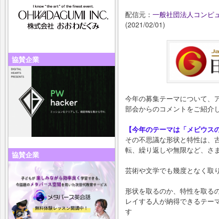
配信元：
一般社団法人コンピ
(2021/02/01)
協賛企業
今年の募集テーマについて、
部会からのコメントをご紹介
【今年のテーマは「メビウス
その不思議な形状と特性は、
転、繰り返しや無限など、さ
協賛企業
芸術や文学でも幾度となく取
形状を取るのか、特性を取る
レイする人が納得できるテー
す