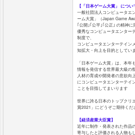
【「日本ゲーム大賞」 につい
一般社団法人コンピュータエ
ーム大賞」（Japan Game Aw
｢公開｣｢公平｣｢公正｣ の精神
優秀なコンピュータエンター
制度で、
コンピュータエンターテイン
知拡大・向上を目的としてい
「日本ゲーム大賞」は、本年
情報を発信する世界最大級の
人材の育成や開発者の意欲向
にコンピュータエンターテイ
ことを目指してまいります
世界に誇る日本のトップクリ
賞2021」にどうぞご期待くだ
【経済産業大臣賞】
近年に制作・発表された作品
寄与したと評価される人物も