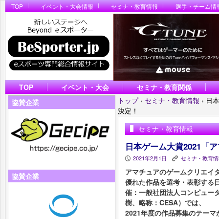
TOP
イベント・大会情報
セミナ・教育情報
選手・チーム情
TOP
イベント・大会
セミナ・教育関係
トップ
›
セミナ・教育情報
›
日本
協賛企業
決定！
セミナ・教育情報
日本ゲーム大賞2021「
2021年2月1日
セミナ・教育情
P
K
アマチュアのゲームクリエイ
協賛企業
優れた作品を選考・表彰する日
催：一般社団法人コンピュータ
樹、略称：CESA）では、
2021年度の作品募集のテー