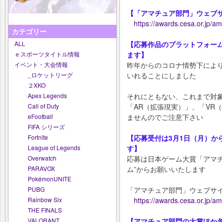
【「アマチュア部門」ウェブサ
https://awards.cesa.or.jp/a
カテゴリー
ALL
【応募作品のプラットフォームは
ｅスポーツタイトル情報
ます】
イベント・大会情報
昨年からのコロナ情勢下によ
_ロケットリーグ
いれることにしました
２XKO
Apex Legends
それにともない、これまで対
Call of Duty
「AR（拡張現実）」、「VR
eFootball
ませんのでご注意下さい
FIFA シリーズ
Fortnite
【応募受付は3月1日（月）から
League of Legends
す】
Overwatch
応募は日本ゲーム大賞「アマチ
PARAVOX
ム”からお願いいたします
PokémonUNITE
PUBG
「アマチュア部門」ウェブサ
Rainbow Six
https://awards.cesa.or.jp/a
THE FINALS
VALORANT
【アマチュア部門の大賞ほか各