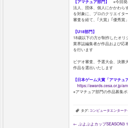
【アマチュア部門】
※今回発
法人、団体、個人にかかわら
を対象に、プロのクリエイター
審査を経て、｢大賞｣「優秀賞
【U18部門】
18歳以下の方が制作したオリ
業界誌編集者が作品および応
を行います
ビデオ審査、予選大会、決勝大
作品を選出いたします
【日本ゲーム大賞「アマチュ
https://awards.cesa.or.jp/a
※アマチュア部門の作品募集ポ
タグ:
コンピュータエンターテ
,
←
ぷよぷよカップSEASON3