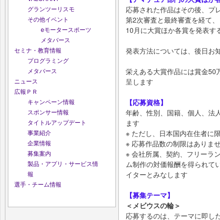
グランツーリスモ
応募された作品はその後、プ
その他イベント
第2次審査と最終審査を経て、
eモータースポーツ
10月に大賞ほか各賞を発表す
メタバース
セミナ・教育情報
発表方法については、後日お
プログラミング
メタバース
栄えある大賞作品には賞金50
ニュース
呈します
広報ＰＲ
キャンペーン情報
【応募資格】
スポンサー情報
年齢、性別、国籍、個人、法
タイトルアップデート
ます
事業紹介
※ ただし、日本国内在住者に
企業情報
※ 応募作品数の制限はありま
募集案内
※ 会社所属、契約、フリーラ
製品・アプリ・サービス情
ム制作の対価報酬を得られて
報
イターとみなします
選手・チーム情報
【募集テーマ】
＜メビウスの輪＞
応募するのは、テーマに即し