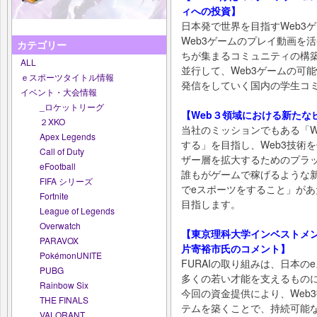
ィへの投資】
日本発で世界を目指すWeb3
Web3ゲームのプレイ動画を
カテゴリー
ちが集まるコミュニティの構
ALL
並行して、Web3ゲームの可
ｅスポーツタイトル情報
発信をしていく国内の学生コ
イベント・大会情報
_ロケットリーグ
【Web３領域における新たな
２XKO
当社のミッションでもある「W
Apex Legends
する」を目指し、Web3技術を
Call of Duty
ザー層を拡大するためのプラ
eFootball
誰もがゲームで稼げるような新
FIFA シリーズ
でeスポーツをすること」が
Fortnite
目指します。
League of Legends
Overwatch
【東京理科大学インベストメン
PARAVOX
片寄裕市氏のコメント】
PokémonUNITE
FURAIの取り組みは、日本
PUBG
多くの若い才能を支えるもの
Rainbow Six
今回の資金提供により、Web
THE FINALS
テムを築くことで、持続可能
VALORANT