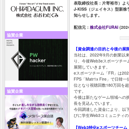
表取締役社長：片寄裕市）よ
J-KISS（ジェイキス）型
知らせします。
配信元：
株式会社FURAI
(2024
協賛企業
【資金調達の目的と今後の展
当社は、2022年9月の創業
り、今後Web3eスポーツチー
展開していきます。
eスポーツチーム「FR」は20
FPS「Matr1x Fire」
位となり視聴回数180万回を
協賛企業
です。
今後は新たなゲーム領域への
長を見込んでいます。
今回調達した資金により、以下
びに学生Web3コミュニティ
【Web3特化eスポーツチーム