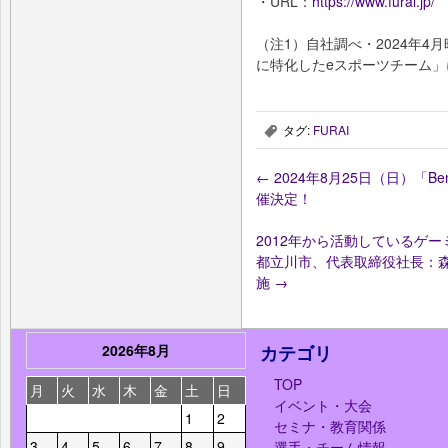
・URL：
https://www.furai.jp/
（注1）自社調べ・2024年4
に特化したeスポーツチーム」
タグ:
FURAI
,
←
2024年8月25日（日）「Benefit 
催決定！
2012年から活動しているゲー
都立川市、代表取締役社長：森
施
→
2026年8月
カテゴリ
TOP
月
火
水
木
金
土
日
イベント・大会
1
2
セミナ・教育関係
3
4
5
6
7
8
9
選手・チーム情報