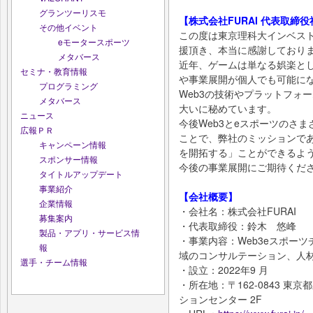
グランツーリスモ
【株式会社FURAI 代表取締
その他イベント
この度は東京理科大インベス
eモータースポーツ
援頂き、本当に感謝しており
メタバース
近年、ゲームは単なる娯楽と
セミナ・教育情報
や事業展開が個人でも可能に
プログラミング
Web3の技術やプラットフォ
メタバース
大いに秘めています。
ニュース
今後Web3とeスポーツのさ
広報ＰＲ
ことで、弊社のミッションであ
キャンペーン情報
を開拓する」ことができるよ
スポンサー情報
今後の事業展開にご期待くだ
タイトルアップデート
事業紹介
【会社概要】
企業情報
・会社名：株式会社FURAI
募集案内
・代表取締役：鈴木 悠峰
製品・アプリ・サービス情
・事業内容：Web3eスポーツ
報
域のコンサルテーション、人
選手・チーム情報
・設立：2022年9 月
・所在地：〒162-0843 東
ションセンター 2F