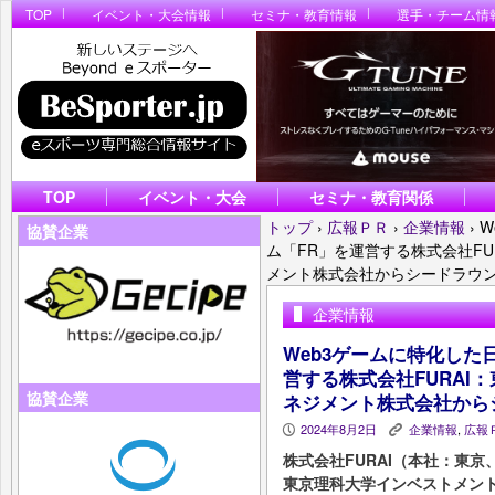
TOP
イベント・大会情報
セミナ・教育情報
選手・チーム情
TOP
イベント・大会
セミナ・教育関係
トップ
›
広報ＰＲ
›
企業情報
›
W
協賛企業
ム「FR」を運営する株式会社F
メント株式会社からシードラウ
企業情報
Web3ゲームに特化した
営する株式会社FURAI
協賛企業
ネジメント株式会社から
2024年8月2日
企業情報
,
広報
P
K
株式会社FURAI（本社：東
東京理科大学インベストメン