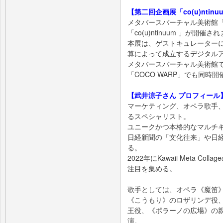
【第二回企画展「co(u)ntin
メタバースバーチャル美術館「
「co(u)ntinuum 」が開催さ
本展は、ゲストキュレーター
算によって成立するデジタル
メタバースバーチャル美術館で行
「COCO WARP」でも同時
【武井涼子さん プロフィール
マーケティング、オペラ歌手
るスペシャリスト。
ユニークかつ本格的なマルチ
日経新聞の「文化往来」や日経
る。
2022年にKawaii Meta 
注目を集める。
歌手としては、オペラ《魔笛
《こうもり》のロザリンデ役
王役、《ポラーノの広場》の
演。