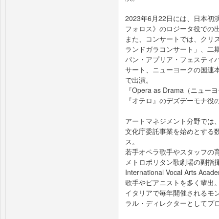
2023年6月22日には、日
フォロス》のロジータ役での
また、コンサートでは、クリ
ランドガラコンサート」、二
パン・アプリア・フェスティ
サート、ニューヨークの国連
で出演。
『Opera as Drama（
『オテロ』のデズデーモナ役
アートマネジメント分野では
文化庁委託事業を始めとする
ス。
若手オペラ歌手やスタッフの
メトロポリタン歌劇場の副指揮
International Vocal A
歌手やピアニストを多く輩出
イタリアで毎年開催されるモ
ラル・ディレクターとしてプ