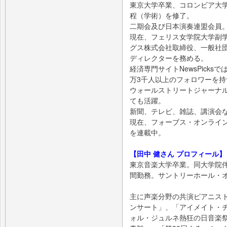
東京大学卒業、コロンビア大学
程（学術）を修了。
二期会及び日本演奏連盟会員
現在、フェリス女学院大学副
グス株式会社取締役、一般社団
ディレクターを務める。
経済専門サイトNewsPicks
万3千人以上のフォロワーを持
ウォールストリートジャーナル
ても活躍。
新聞、テレビ、雑誌、講演会
現在、フォーブス・オンライ
を連載中。
【田中 健さん プロフィール】
東京音楽大学卒業。同大学院
間勤務。サントリーホール・
主に声楽分野の共演ピアニス
ンサート」、「アイメイト・
ォル・ジュルネ熱狂の日音楽