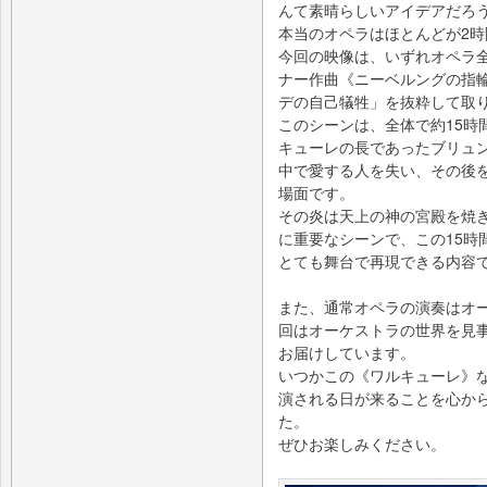
んて素晴らしいアイデアだろ
本当のオペラはほとんどが2
今回の映像は、いずれオペラ
ナー作曲《ニーベルングの指
デの自己犠牲」を抜粋して取
このシーンは、全体で約15時
キューレの長であったブリュ
中で愛する人を失い、その後
場面です。
その炎は天上の神の宮殿を焼
に重要なシーンで、この15時
とても舞台で再現できる内容
また、通常オペラの演奏はオ
回はオーケストラの世界を見
お届けしています。
いつかこの《ワルキューレ》な
演される日が来ることを心か
た。
ぜひお楽しみください。