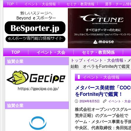
TOP
イベント・大会情報
セミナ・教育情報
選手・チーム情
TOP
イベント・大会
セミナ・教育関係
トップ
›
イベント・大会情報
›
メ
協賛企業
始動 オペラをFortnite内で鑑賞
イベント・大会情報
メタバース美術館「COC
をFortnite内で鑑賞！
2024年8月5日
イベント・大会
P
K
協賛企業
株式会社オープンハウスグルー
荒井正昭）のグループ会社
ゲーム・メタバース事業を手
中央区、代表取締役：角田拓志）