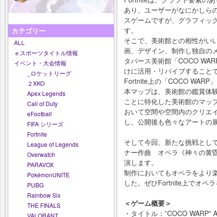
あり、ユーザーがなにかしら
スゲームですが、グラフィッ
す。
カテゴリー
そこで、美術館との相性がいい
ALL
画、デザイン、制作し独自の
ｅスポーツタイトル情報
タバース美術館「COCO WAR
イベント・大会情報
けに活用・リバイブすることで
_ロケットリーグ
Fortnite上の「COCO WAR
２XKO
本マップは、美術館の鑑賞体
Apex Legends
ことに特化した美術館のマップで
Call of Duty
おいて空間や空間内のクリエ
eFootball
し、公開後も色々なアートの
FIFA シリーズ
Fortnite
そして今回、新たな挑戦とし
League of Legends
ナー作曲 オペラ《神々の黄
Overwatch
演します。
PARAVOX
制作においてもオペラをより
PokémonUNITE
した。ぜひFortnite上でオ
PUBG
Rainbow Six
＜ゲーム概要＞
THE FINALS
・タイトル：”COCO WARP” A
VALORANT