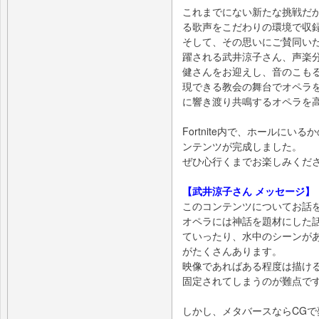
これまでにない新たな挑戦だ
る歌声をこだわりの環境で収
そして、その思いにご賛同い
躍される武井涼子さん、声楽
健さんをお迎えし、音のこも
現できる教会の舞台でオペラ
に響き渡り共鳴するオペラを
Fortnite内で、ホールに
ンテンツが完成しました。
ぜひ心行くまでお楽しみくだ
【武井涼子さん メッセージ】
このコンテンツについてお話
オペラには神話を題材にした
ていったり、水中のシーンが
がたくさんあります。
映像であればある程度は描ける
固定されてしまうのが難点で
しかし、メタバースならCG