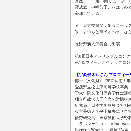
真髄」、「第89回ぐるーぷ・
野成宏、中嶋彰子、をはじめ
参加している。
また東京交響楽団附設コーラ
祭、まつもと市民オペラ、な
長野県新人演奏会に出演。
第6回日本アンサンブルコンク
第1回ウィーンオペレッタコ
【宇髙健太郎さん プロフィー
博士（文化財) （東京藝術大
愛媛県立松山東高等学校卒業
学大学院文化財保存学修士課
独立行政法人国立文化財機構
研究員、日本学術振興会特別
東京藝術大学平山郁夫奨学金
優秀研究賞、東京藝術大学野
コラボレーション “Miharayasuhir
Fashion Week）、個展 