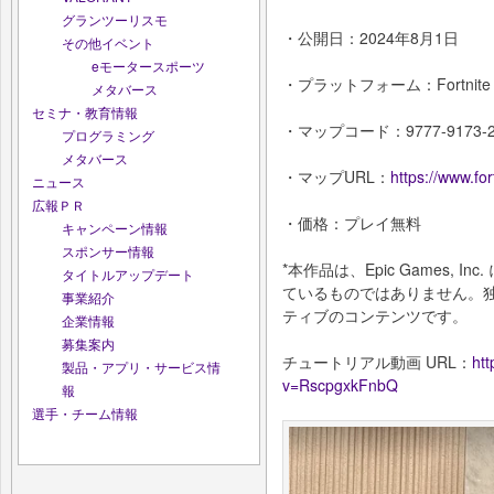
グランツーリスモ
・公開日：2024年8月1日
その他イベント
eモータースポーツ
・プラットフォーム：Fortni
メタバース
セミナ・教育情報
・マップコード：9777-9173-2
プログラミング
メタバース
・マップURL：
https://www.f
ニュース
広報ＰＲ
・価格：プレイ無料
キャンペーン情報
スポンサー情報
*本作品は、Epic Games,
タイトルアップデート
ているものではありません。
事業紹介
ティブのコンテンツです。
企業情報
募集案内
チュートリアル動画 URL：
ht
製品・アプリ・サービス情
v=RscpgxkFnbQ
報
選手・チーム情報