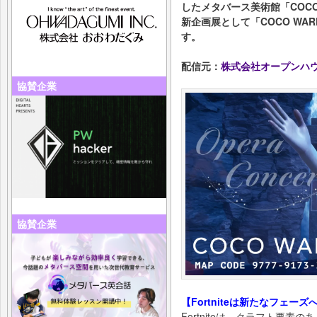
したメタバース美術館「COCO
新企画展として「COCO W
す。
配信元：
株式会社オープンハ
協賛企業
協賛企業
【Fortniteは新たなフェ
Fortniteは、クラフト要