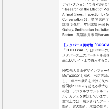
ディレクション “再演 -指示
“Research on the Effect of Mo
Animal Glues: Inspection by S
Conservation 58、講
講演 文化庁、英語講演 米国 Freer Gal
Gallery, Smithsonian Insti
Boston、英語講演 米国Harvard 
【メタバース美術館「COCOW
「COCO WARP」は303
メタバース上のバーチャル美
品はECサイト上で購入するこ
NPO法人青山デザインフォーラ
MeTa3030”を指名、出店店
し、1年半の歳月を掛けて制
総面積5,000㎡を超える壮
の他、デジタルサウンドルー
ル、カフェを併設しています
空間上では、展示されたアー
動き、雲の動き、木陰の動き