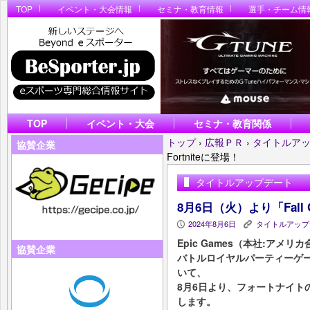
TOP
イベント・大会情報
セミナ・教育情報
選手・チーム情
TOP
イベント・大会
セミナ・教育関係
トップ
›
広報ＰＲ
›
タイトルア
協賛企業
Fortniteに登場！
タイトルアップデート
8月6日（火）より「Fall G
2024年8月6日
タイトルアップ
P
K
Epic Games（本社:アメリカ
協賛企業
バトルロイヤルパーティーゲーム
いて、
8月6日より、フォートナイト
します。