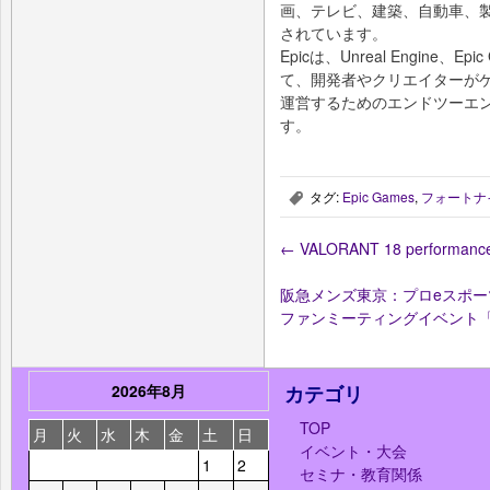
画、テレビ、建築、自動車、
されています。
Epicは、Unreal Engine、Epic 
て、開発者やクリエイターが
運営するためのエンドツーエ
す。
タグ:
Epic Games
,
フォートナ
,
←
VALORANT 18 performanc
阪急メンズ東京：プロeスポー
ファンミーティングイベント「
2026年8月
カテゴリ
TOP
月
火
水
木
金
土
日
イベント・大会
1
2
セミナ・教育関係