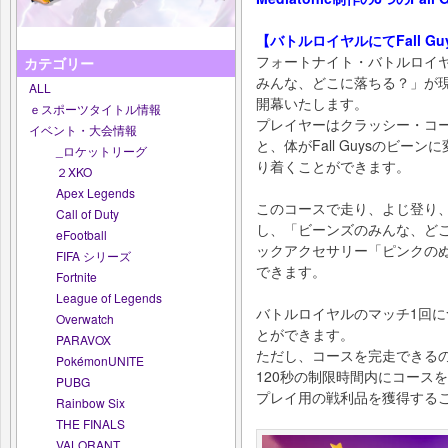
【バトルロイヤルにてFall 
フォートナイト・バトルロイ
カテゴリー
みんな、どこに落ちる？」が現在
ALL
開幕いたします。
ｅスポーツタイトル情報
プレイヤーはクラッシー・コ
イベント・大会情報
と、体がFall Guysのビ
_ロケットリーグ
り着くことができます。
２XKO
Apex Legends
このコースで走り、よじ登り
Call of Duty
し、「ビーンズのみんな、ど
eFootball
ックアクセサリー「ピンクの
FIFA シリーズ
できます。
Fortnite
League of Legends
バトルロイヤルのマッチ1回に
Overwatch
とができます。
PARAVOX
ただし、コースを完走できるの
PokémonUNITE
120秒の制限時間内にコース
PUBG
プレイ用の戦利品を獲得する
Rainbow Six
THE FINALS
VALORANT