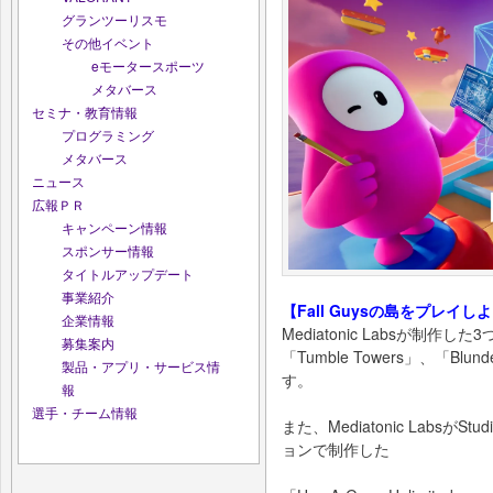
グランツーリスモ
その他イベント
eモータースポーツ
メタバース
セミナ・教育情報
プログラミング
メタバース
ニュース
広報ＰＲ
キャンペーン情報
スポンサー情報
タイトルアップデート
事業紹介
【Fall Guysの島をプレイし
企業情報
Mediatonic Labsが制作した3
募集案内
「Tumble Towers」、「Bl
製品・アプリ・サービス情
す。
報
選手・チーム情報
また、Mediatonic LabsがSt
ョンで制作した