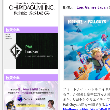
配信元：
Epic Games Japan
(
協賛企業
協賛企業
フォートナイト バトルロイヤ
る？」が開幕し空中に浮かぶ
また、UEFNとクリエイティブで
Fall Guysの島を公開できる
よ
Mediatonic制作の6つのFa