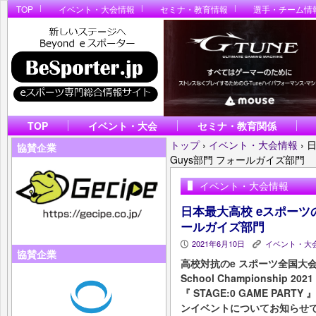
TOP
イベント・大会情報
セミナ・教育情報
選手・チーム情
TOP
イベント・大会
セミナ・教育関係
トップ
›
イベント・大会情報
›
日
協賛企業
Guys部門 フォールガイズ部門
イベント・大会情報
日本最大高校 eスポーツの祭典
ールガイズ部門
2021年6月10日
イベント・大
P
K
協賛企業
高校対抗のe スポーツ全国大会 『 Co
School Championship 2021
『 STAGE:0 GAME PA
ンイベントについてお知らせ