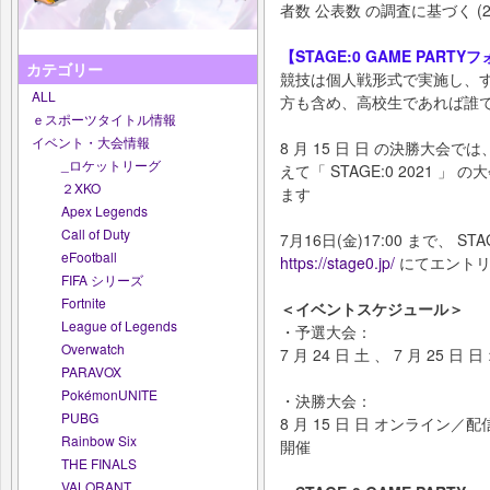
者数 公表数 の調査に基づく (202
【STAGE:0 GAME PAR
カテゴリー
競技は個人戦形式で実施し、すでに
ALL
方も含め、高校生であれば誰
ｅスポーツタイトル情報
イベント・大会情報
8 月 15 日 日 の決勝大会
_ロケットリーグ
えて「 STAGE:0 2021
２XKO
ます
Apex Legends
Call of Duty
7月16日(金)17:00 まで、 STA
eFootball
https://stage0.jp/
にてエントリ
FIFA シリーズ
Fortnite
＜イベントスケジュール＞
League of Legends
・予選大会：
Overwatch
7 月 24 日 土 、 7 月 25
PARAVOX
PokémonUNITE
・決勝大会：
PUBG
8 月 15 日 日 オンライン
Rainbow Six
開催
THE FINALS
VALORANT