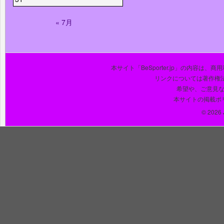
« 7月
本サイト「BeSporter.jp」の内容
リンクについては著作権
希望や、ご意見
本サイトの掲載ポ
© 2026 J