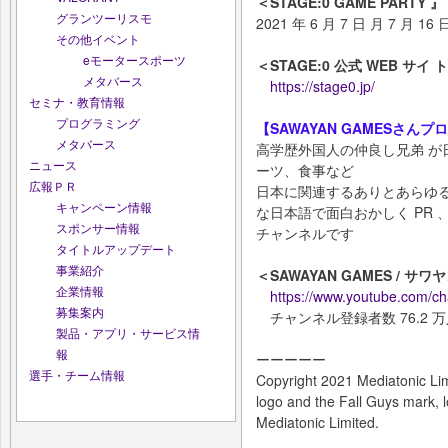
＜STAGE:0 GAME PART
グランツーリスモ
2021 年 6 月 7 日 月 7 月 16 日
その他イベント
eモータースポーツ
＜STAGE:0 公式 WEB サイ 
メタバース
https://stage0.jp/
セミナ・教育情報
プログラミング
【SAWAYAN GAMESさんプ
メタバース
高学歴外国人の仲良し兄弟 が
ニュース
ーツ、食事など
広報ＰＲ
日本に関連するありとあらゆ
キャンペーン情報
な日本語で面白おかしく PR 、
スポンサー情報
チャンネルです
タイトルアップデート
事業紹介
＜SAWAYAN GAMES / サ
企業情報
https://www.youtube.com
募集案内
チャンネル登録者数 76.2 万人 (
製品・アプリ・サービス情
報
ーーーーー
選手・チーム情報
Copyright 2021 Mediatonic Limi
logo and the Fall Guys mark, 
Mediatonic Limited.