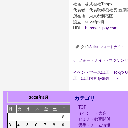
社名：株式会社Trippy
代表者：代表取締役社長 漆原
所在地：東京都新宿区
設立：2023年2月
URL：
https://tr1ppy.com
タグ:
Alche
,
フォートナイト
,
←
フォートナイト×マツケンサ
イベントブース出展：Tokyo Ga
展！出展内容を発表！
→
2026年8月
カテゴリ
TOP
月
火
水
木
金
土
日
イベント・大会
1
2
セミナ・教育関係
3
4
5
6
7
8
9
選手・チーム情報