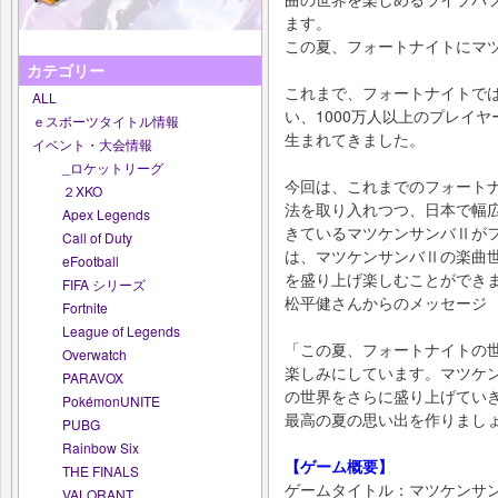
ます。
この夏、フォートナイトにマ
カテゴリー
これまで、フォートナイトで
ALL
い、1000万人以上のプレイ
ｅスポーツタイトル情報
生まれてきました。
イベント・大会情報
_ロケットリーグ
今回は、これまでのフォート
２XKO
法を取り入れつつ、日本で幅
Apex Legends
きているマツケンサンバⅡが
Call of Duty
は、マツケンサンバⅡの楽曲
eFootball
を盛り上げ楽しむことができ
FIFA シリーズ
松平健さんからのメッセージ
Fortnite
League of Legends
「この夏、フォートナイトの
Overwatch
楽しみにしています。マツケ
PARAVOX
の世界をさらに盛り上げてい
PokémonUNITE
最高の夏の思い出を作りまし
PUBG
Rainbow Six
【ゲーム概要】
THE FINALS
ゲームタイトル：マツケンサンバⅡ Ri
VALORANT