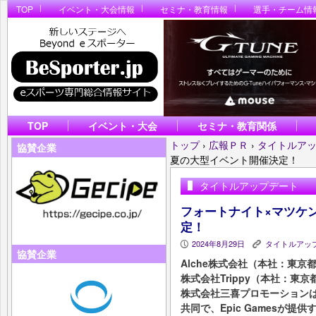
TOP
イベント・大会情報
セミナ・教育情報
選手・チーム情
TOP
イベント・大会
セミナ・教育関係
トップ
›
広報ＰＲ
›
タイトルア
協賛企業
夏の大型イベント開催決定！
タイトルアップデート
フォートナイト×マツケ
定！
2024年8月29日
タイトルアッ
P
K
協賛企業
Alche株式会社（本社：東
株式会社Trippy（本社：
株式会社三喜プロモーション
共同で、Epic Gamesが