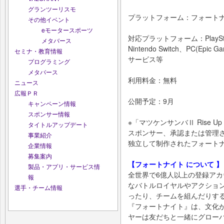
グランツーリスモ
プラットフォーム：フォート
その他イベント
eモータースポーツ
対応プラットフォーム：PlayStat
メタバース
Nintendo Switch、PC(E
セミナ・教育情報
サービス等
プログラミング
メタバース
利用料金：無料
ニュース
広報ＰＲ
公開予定：9月
キャンペーン情報
スポンサー情報
※「マツケンサンバⅡ Rise Up the
タイトルアップデート
スポンサー、承認または管理
事業紹介
独立して制作されたフォート
企業情報
募集案内
【フォートナイト について 】
製品・アプリ・サービス情
全世界で6億人以上の登録ア
報
なバトルロイヤルやアクショ
選手・チーム情報
ったり、チームを組んだりす
『フォートナイト』は、文化
ヤーは友だちと一緒にグロー