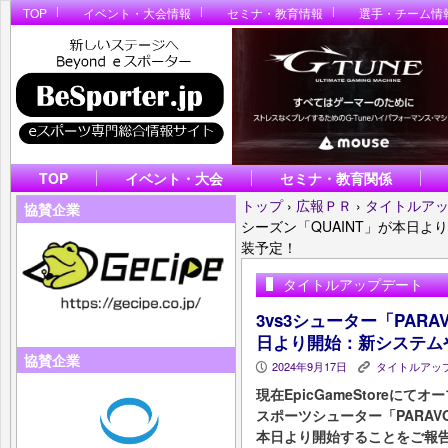
TOP
イベント・大会情報
セミナ・教育情報
選手・チーム情
TOP
イベント・大会
セミナ・教育関係
トップ
›
広報ＰＲ
›
タイトルア
協賛企業
シーズン「QUAINT」が本日
装予定！
タイトルアップデート
3vs3シューター「PARA
日より開始：新システム
協賛企業
2024年9月17日
タイトルアッ
P
K
現在EpicGameStoreに
スポーツシューター「PARAV
本日より開始することをご報