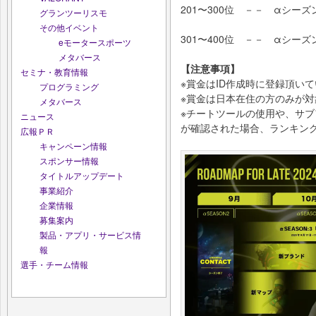
201〜300位 －－ αシーズン3
グランツーリスモ
その他イベント
301〜400位 －－ αシーズン3
eモータースポーツ
メタバース
【注意事項】
セミナ・教育情報
※賞金はID作成時に登録頂い
プログラミング
※賞金は日本在住の方のみが対
メタバース
※チートツールの使用や、サ
ニュース
が確認された場合、ランキン
広報ＰＲ
キャンペーン情報
スポンサー情報
タイトルアップデート
事業紹介
企業情報
募集案内
製品・アプリ・サービス情
報
選手・チーム情報