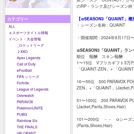
のRP・ランク及びシーズン終
【αSEASON3「QUAINT」
カテゴリー
・シーズン名称 : QUAINT
ALL
ｅスポーツタイトル情報
・開催期間 : 2024年9月17日〜
イベント・大会情報
_ロケットリーグ
αSEASON3「QUAINT」ラ
２XKO
順位 報酬 スキン報酬
Apex Legends
1〜15位 Vプリカギフト3万円
Call of Duty
「QUAINT-ZEN」+ 「QUAINT」(J
eFootball
FIFA シリーズ
16〜50位 500 PARAVOX 
Fortnite
ZEN」+「QUAINT」(Jacket,Pan
League of Legends
Overwatch
51〜100位 200 PARAVO
PARAVOX
(Jacket,Pants,Shoes,Hair)
PokémonUNITE
PUBG
101〜200位 －－ αシーズ
Rainbow Six
(Pants,Shoes,Hair)
THE FINALS
VALORANT