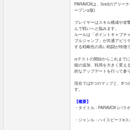
PARAVOXは、3vs3のア
ープンα版)
プレイヤーはスキル構成や攻
んで戦いへと臨みます。
ルールは「ポイントキャプチ
ブルジャンプ」が共通アビリ
する戦略性の高い戦闘が特徴
αテストの開始からこれまで
能の追加、戦局を大きく変え
的なアップデートを行って参
現在では5つのマップと、8つ
す。
【概要】
・タイトル : PARAVOX (パラ
・ジャンル : ハイスピードe