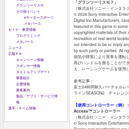
「グランツーリスモ７」
グランツーリスモ
（株式会社ソニー・インタラ
その他イベント
© 2024 Sony Interactive Ente
eモータースポーツ
Digital Inc.Manufacturers, ca
メタバース
featured in this game in some
セミナ・教育情報
copyrighted materials of their
プログラミング
recreation of real-world locati
メタバース
not intended to be or imply a
ニュース
by such party or parties. All ri
広報ＰＲ
病気や障害により実車を運転
キャンペーン情報
再びハンドルを握ることがで
スポンサー情報
え、レーシングゲームを使用
タイトルアップデート
事業紹介
参考記事：
企業情報
富士24時間耐久バーチャルレ
募集案内
ラインSEASON2 チャレン
製品・アプリ・サービス情
報
【使用コントローラー（例）
選手・チーム情報
Access™️コントローラー
（株式会社ソニー・インタラ
© Sony Interactive Entertainmen