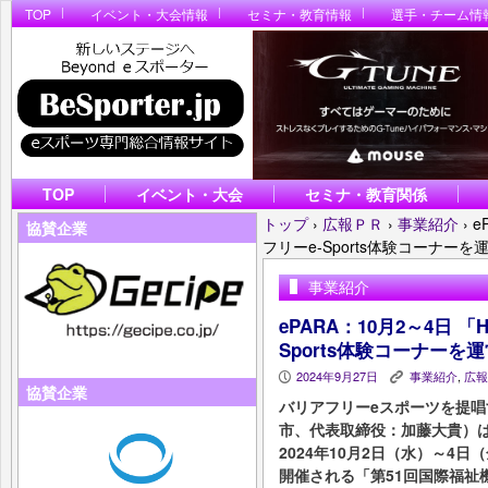
TOP
イベント・大会情報
セミナ・教育情報
選手・チーム情
TOP
イベント・大会
セミナ・教育関係
トップ
›
広報ＰＲ
›
事業紹介
›
e
協賛企業
フリーe-Sports体験コーナーを
事業紹介
ePARA：10月2～4日 「H
Sports体験コーナーを
2024年9月27日
事業紹介
,
広報
P
K
協賛企業
バリアフリーeスポーツを提唱
市、代表取締役：加藤大貴）
2024年10月2日（水）～4
開催される「第51回国際福祉機器