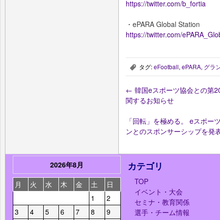
https://twitter.com/b_fortia
・ePARA Global Station
https://twitter.com/ePARA_Glo
タグ:
eFootball
,
ePARA
,
グラ
,
←
韓国eスポーツ協会との第2
関するお知らせ
「回転」を極める。 eスポー
ンとのスポンサーシップを発
2026年8月
カテゴリ
TOP
月
火
水
木
金
土
日
イベント・大会
1
2
セミナ・教育関係
3
4
5
6
7
8
9
選手・チーム情報