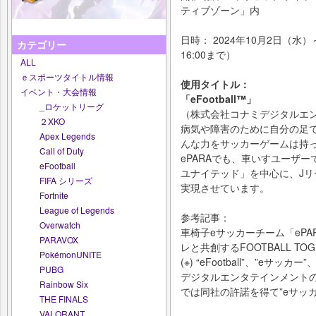
ティブゾーン」内
日時： 2024年10月2日（水）
カテゴリー
16:00まで）
ALL
ｅスポーツタイトル情報
使用タイトル：
イベント・大会情報
「eFootball™️」
_ロケットリーグ
（株式会社コナミデジタルエ
２XKO
病気や障害のために自分の足
Apex Legends
んな力をサッカーゲームは持
Call of Duty
ePARAでも、車いすユーザー
eFootball
ユナイテッド」を中心に、J
FIFA シリーズ
実現させています。
Fortnite
League of Legends
参考記事：
Overwatch
車椅子eサッカーチーム「eP
PARAVOX
レと共創するFOOTBALL TOG
PokémonUNITE
(※) “eFootball”、”eサッ
PUBG
デジタルエンタテインメントの
Rainbow Six
では同社の許諾を得て”eサッ
THE FINALS
VALORANT