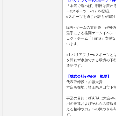
【バリアフリーeスポーツ「eP
「本気で遊べば、明日は変わ
ーeスポーツ（※1）を提唱。
eスポーツを通じた誰もが輝
障害×ゲームの文化祭「ePARA C
選手による格闘ゲームイベント
ェクトチーム「Fortia」支
います。
※1 バリアフリーeスポーツ
を問わず参加できる環境の下行
造語です。
【株式会社ePARA 概要】
代表取締役：加藤大貴
本店所在地：埼玉県戸田市下前1-
事業の目的：ePARAは大会
用の推進およびそれらの情報
える精神や力」への気づきを
す。