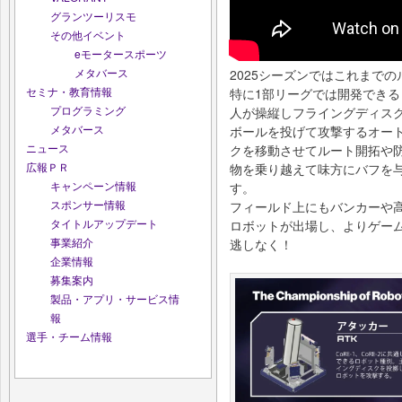
グランツーリスモ
その他イベント
eモータースポーツ
メタバース
2025シーズンではこれまで
セミナ・教育情報
特に1部リーグでは開発でき
プログラミング
人が操縦しフライングディス
メタバース
ボールを投げて攻撃するオー
ニュース
クを移動させてルート開拓や
広報ＰＲ
物を乗り越えて味方にバフを
キャンペーン情報
す。
スポンサー情報
フィールド上にもバンカーや
タイトルアップデート
ロボットが出場し、よりゲー
事業紹介
逃しなく！
企業情報
募集案内
製品・アプリ・サービス情
報
選手・チーム情報