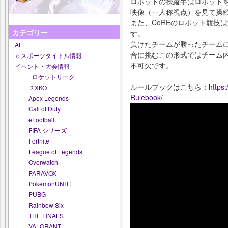
ロボットの操縦手はロボット
映像（一人称視点）を見て操
また、CoREのロボット競技
カテゴリー
す。
負けたチームが勝ったチーム
ALL
合に挑むこの形式ではチーム
ｅスポーツタイトル情報
不可欠です。
イベント・大会情報
_ロケットリーグ
ルールブックはこちら：
https
２XKO
Rulebook/
Apex Legends
Call of Duty
eFootball
FIFA シリーズ
Fortnite
League of Legends
Overwatch
PARAVOX
PokémonUNITE
PUBG
Rainbow Six
THE FINALS
VALORANT