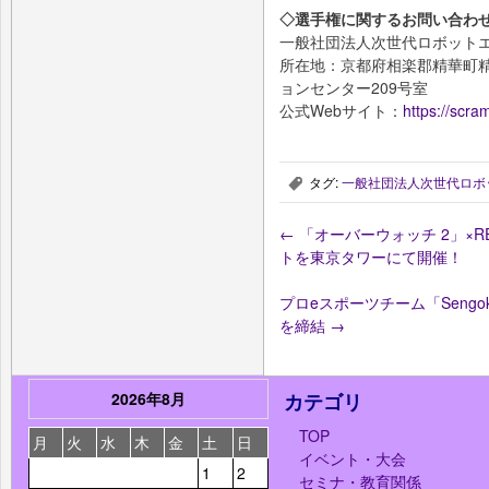
◇選手権に関するお問い合わ
一般社団法人次世代ロボット
所在地：京都府相楽郡精華町精
ョンセンター209号室
公式Webサイト：
https://scra
タグ:
一般社団法人次世代ロボ
,
←
「オーバーウォッチ 2」×RE
トを東京タワーにて開催！
プロeスポーツチーム「Sengo
を締結
→
2026年8月
カテゴリ
TOP
月
火
水
木
金
土
日
イベント・大会
1
2
セミナ・教育関係