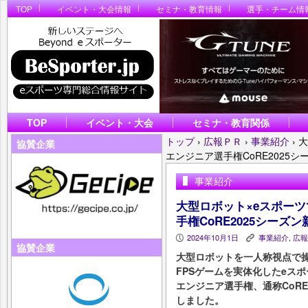
TOP
イベント・大会情報
セミナ・教育情報
選手・チーム情
TOP
イベント・大会
セミナ・教育関係
トップ
›
広報ＰＲ
›
事業紹介
›
大
協賛企業
エンジニア選手権CoRE2025
事業紹介
大型ロボット×eスポー
手権CoRE2025シーズ
2024年10月1日
事業紹介
,
広報
P
K
協賛企業
大型ロボットを一人称視点で
FPSゲームを実体化したeス
エンジニア選手権、通称CoR
しました。