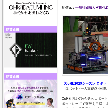
配信元：
一般社団法人次世代
協賛企業
協賛企業
【CoRE2025シーズン ロボ
「ロボット×一人称視点×同盟
CoREでは複数台数のロボッ
ボットに当てて撃破を目指し