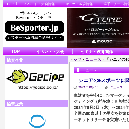
TOP
イベント・大会情報
セミナ・教育情報
選手・チーム情
TOP
イベント・大会
セミナ・教育関係
トップ
›
ニュース
›
「シニアのe
協賛企業
ニュース
「シニアのeスポーツに
2024年10月10日
ニュース
P
K
生活者を中心にしたマーケテ
ケティング（所在地：東京都
協賛企業
2024年9月5日（木）〜202
全国の60歳以上の男女を対象
ーネットリサーチを実施いた