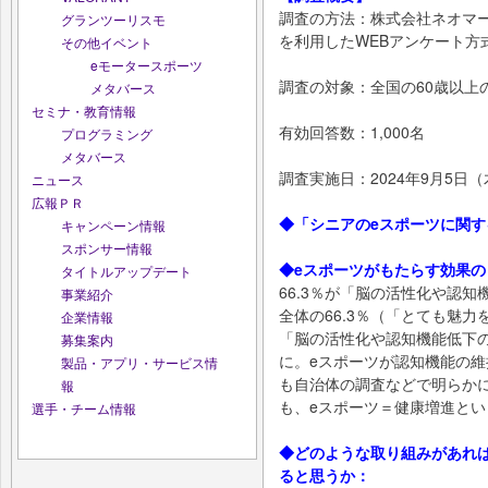
調査の方法：株式会社ネオマ
グランツーリスモ
を利用したWEBアンケート方
その他イベント
eモータースポーツ
調査の対象：全国の60歳以上
メタバース
セミナ・教育情報
有効回答数：1,000名
プログラミング
メタバース
調査実施日：2024年9月5日（
ニュース
広報ＰＲ
◆「シニアのeスポーツに関
キャンペーン情報
スポンサー情報
◆eスポーツがもたらす効果
タイトルアップデート
66.3％が「脳の活性化や認
事業紹介
全体の66.3％（「とても魅
企業情報
「脳の活性化や認知機能低下
募集案内
に。eスポーツが認知機能の
製品・アプリ・サービス情
も自治体の調査などで明らか
報
も、eスポーツ＝健康増進と
選手・チーム情報
◆どのような取り組みがあれ
ると思うか：