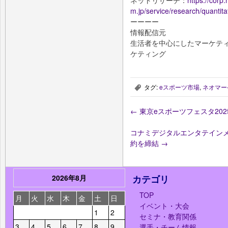
ネットリサーチ：
https://corp.
m.jp/service/research/quantit
ーーーー
情報配信元
生活者を中心にしたマーケテ
ケティング
タグ:
eスポーツ市場
,
ネオマー
,
←
東京eスポーツフェスタ20
コナミデジタルエンタテインメ
約を締結
→
2026年8月
カテゴリ
TOP
月
火
水
木
金
土
日
イベント・大会
1
2
セミナ・教育関係
3
4
5
6
7
8
9
選手・チーム情報