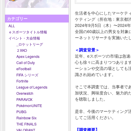
生活者を中心にしたマーケテ
カテゴリー
ケティング（所在地：東京都
2024年9月5日（木）〜202
ALL
全国の60歳以上の男女を対象
ｅスポーツタイトル情報
ーネットリサーチを実施いた
イベント・大会情報
_ロケットリーグ
＜調査背景＞
２XKO
近年、eスポーツの市場は急
Apex Legends
心も徐々に高まりつつありま
Call of Duty
ーションや交流の場としても
eFootball
識され始めています。
FIFA シリーズ
Fortnite
そこで本調査では、当事者で
League of Legends
加状況、興味度合い、魅力的
Overwatch
を聴取しました。
PARAVOX
PokémonUNITE
是非、今後のマーケティング
PUBG
してご活用ください。
Rainbow Six
THE FINALS
【調査概要】
VALORANT