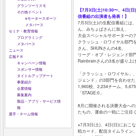
グランツーリスモ
【7月3日(土)10:30〜、4日
その他イベント
信番組の出演者も発表！】
eモータースポーツ
7月3日(土)の生配信番組に
メタバース
ん、みちょぱさんに加え、
セミナ・教育情報
大会スペシャルサポーターの
プログラミング
クラッシュ・ロワイヤル部門
メタバース
さん、SHUNさんの4名、
ニュース
リーグ・オブ・レジェンド部
広報ＰＲ
Rainbrainさんの3名が盛り
キャンペーン情報
スポンサー情報
「クラッシュ・ロワイヤル」
タイトルアップデート
ジェンド」の3部門を合わせ
事業紹介
1,960校、2,234チーム、5
企業情報
「STAGE:0」
募集案内
製品・アプリ・サービス情
8月に開催される決勝大会への
報
たちの、運命の一戦にご注目
選手・チーム情報
※7月3日(土)、4日(日)に
戦カード、配信タイムライン