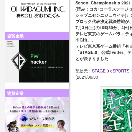
School Championship 2021
(読み：コカ･コーラステージ
シップニセンニジュウイチ)』
ブロック代表決定戦決勝戦が
7月3日(土)の10時30分、4日
テレビ東京のゲームバラエティYo
協賛企業
HIGH!」、
テレビ東京系ゲーム番組「有吉ぃ
「STAGE:0」公式Twitte
とが決まりました
配信元：
STAGE:0 eSPORTS 
(2021/06/30
協賛企業