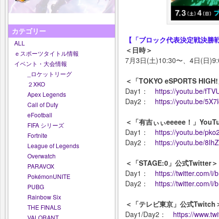
カテゴリー
【「ブロック代表決定戦決勝
ALL
＜日時＞
ｅスポーツタイトル情報
7月3日(土)10:30〜、4日(日)
イベント・大会情報
_ロケットリーグ
＜「TOKYO eSPORTS HIG
２XKO
Day1：
https://youtu.be/fT
Apex Legends
Day2：
https://youtu.be/5X
Call of Duty
eFootball
＜「有吉ぃぃeeeee！」You
FIFA シリーズ
Day1：
https://youtu.be/p
Fortnite
Day2：
https://youtu.be/8I
League of Legends
Overwatch
＜「STAGE:0」公式Twitter＞
PARAVOX
Day1：
https://twitter.com
PokémonUNITE
Day2：
https://twitter.com
PUBG
Rainbow Six
＜「テレビ東京」公式Twitch
THE FINALS
Day1/Day2：
https://www.twi
VALORANT