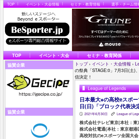
TOP
イベント・大会情報
セミナ・教育情報
選手・チーム情
TOP
イベント・大会
セミナ・教育関係
トップ
›
イベント・大会情報
›
L
協賛企業
の祭典「STAGE:0」7月3日(
信決定！
League of Legends
日本最大※の高校eスポーツ
日(日)「ブロック代表
協賛企業
2021年6月30日
League of Leg
P
K
株式会社テレビ東京(本社：東
株式会社電通(本社：東京都港
高校対抗のeスポーツ全国大会『Coca