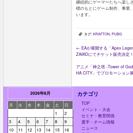
継続的にゲーマーたちへ楽し
標のもとにゲーム制作、事業
います。
タグ:
KRAFTON
,
PUBG
,
←
EAが展開する「Apex Legends™
ZAIKOにてチケット販売決定
アニメ「神之塔 -Tower of
HA CITY」でプロモーション
2026年8月
カテゴリ
TOP
月
火
水
木
金
土
日
イベント・大会
1
2
セミナ・教育関係
3
4
5
6
7
8
9
選手・チーム情報
ニュース
10
11
12
13
14
15
16