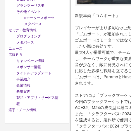
グランツーリスモ
その他イベント
新規車両「ゴムボート」
eモータースポーツ
メタバース
プレイヤーがより多彩な水上
セミナ・教育情報
「ゴムボート」が追加されま
プログラミング
ゴムボートはモーターではな
メタバース
したい際に有効です。
ニュース
最大4人が搭乗可能で、チー
広報ＰＲ
し、チームワークが重要な要
キャンペーン情報
音が少なく、敵に発見されに
スポンサー情報
に応じた多様な戦略を立てる
タイトルアップデート
ゴムボートは、ParamoとH
事業紹介
されます。
企業情報
募集案内
ストアには「ブラックマーケ
製品・アプリ・サービス情
今回のブラックマーケットでは、人
報
ACE32、M24の成長型武器
選手・チーム情報
また、「クラフターパス: 20
を達成すると、製作所で使用
「クラフターパス: 2024 ブ