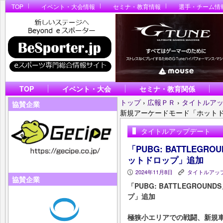
TOP
イベント・大会情報
セミナ・教育情報
選手・チーム情
TOP
イベント・大会
セミナ・教育関係
トップ
›
広報ＰＲ
›
タイトルア
協賛企業
新規アーケードモード「ホット
タイトルアップデート
「PUBG: BATTLEG
ットドロップ」追加
2024年11月8日
タイトルアッ
P
K
協賛企業
「PUBG: BATTLEGRO
プ」追加
極狭小エリアでの戦闘、新規