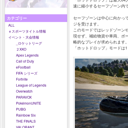
速に縮小するセーフゾーン内
セーフゾーンは中心に向かっ
カテゴリー
ジを受けます。
ALL
このモードではレッドゾーン
ｅスポーツタイトル情報
現せず、補給物資や車両、ボ
イベント・大会情報
略的なプレイが求められます
_ロケットリーグ
「ホットドロップ」モードは1
２XKO
Apex Legends
Call of Duty
eFootball
FIFA シリーズ
Fortnite
League of Legends
Overwatch
PARAVOX
PokémonUNITE
PUBG
Rainbow Six
THE FINALS
VALORANT