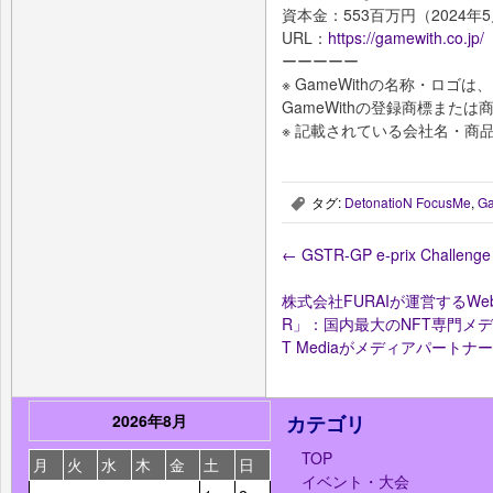
資本金：553百万円（2024年
URL：
https://gamewith.co.jp/
ーーーーー
※ GameWithの名称・ロ
GameWithの登録商標または
※ 記載されている会社名・商
タグ:
DetonatioN FocusMe
,
G
,
←
GSTR-GP e-prix Chal
株式会社FURAIが運営するW
R」：国内最大のNFT専門メディ
T Mediaがメディアパートナ
2026年8月
カテゴリ
TOP
月
火
水
木
金
土
日
イベント・大会