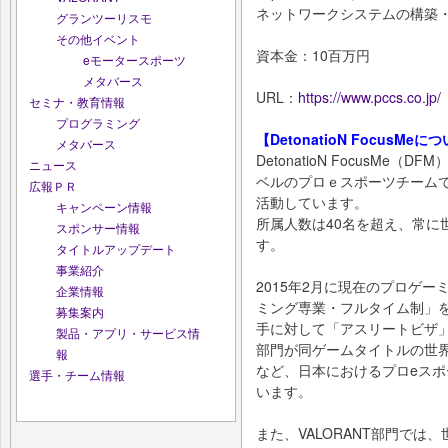
ネットワークシステムの構築
グランツーリスモ
その他イベント
資本金：10百万円
eモータースポーツ
メタバース
URL：
https://www.pccs.co.jp/
セミナ・教育情報
プログラミング
【DetonatioN FocusMeに
メタバース
DetonatioN FocusM
ニュース
ベルのプロｅスポーツチーム
広報ＰＲ
活動しています。
キャンペーン情報
所属人数は40名を超え、常に
スポンサー情報
す。
タイトルアップデート
事業紹介
2015年2月に現在のプロゲ
企業情報
ミング専業・フルタイム制」を
募集案内
手に対して「アスリートビザ」を取得、
製品・アプリ・サービス情
部門が同ゲームタイトルの世界
報
など、日本におけるプロeス
選手・チーム情報
います。
また、VALORANT部門では