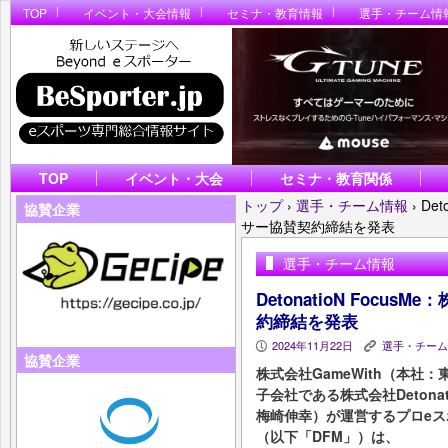
TOP
イベント・大会情報
セミナ・教育情報
選手・チーム情
TOP
イベント・大会
セミナ・教育関係
トップ
›
選手・チーム情報
›
De
協賛企業
サー協賛契約締結を発表
選手・チーム情報
DetonatioN Focu
約締結を発表
2024年11月22日
選手・チーム
P
K
協賛企業
株式会社GameWith（本
子会社である株式会社Deton
梅崎伸幸）が運営するプロeスポーツ
（以下「DFM」）は、