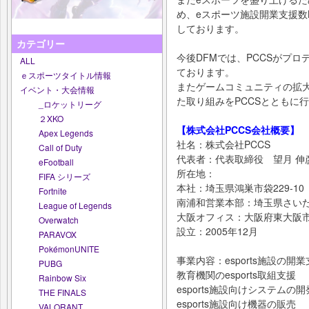
め、eスポーツ施設開業支援数
しております。
カテゴリー
今後DFMでは、PCCSがプ
ALL
ております。
ｅスポーツタイトル情報
またゲームコミュニティの拡
イベント・大会情報
た取り組みをPCCSとともに
_ロケットリーグ
２XKO
【株式会社PCCS会社概要】
Apex Legends
社名：株式会社PCCS
Call of Duty
代表者：代表取締役 望月 伸
eFootball
所在地：
FIFA シリーズ
本社：埼玉県鴻巣市袋229-10
Fortnite
南浦和営業本部：埼玉県さいたま
League of Legends
大阪オフィス：大阪府東大阪市長堂
Overwatch
設立：2005年12月
PARAVOX
PokémonUNITE
事業内容：esports施設の開
PUBG
教育機関のesports取組支援
Rainbow Six
esports施設向けシステムの
THE FINALS
esports施設向け機器の販売
VALORANT