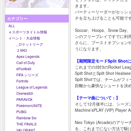
きます。
パーティーリーダーがセッシ
チを立ち上げることも可能で
カテゴリー
ALL
Soccar、Hoops、Snow 
ｅスポーツタイトル情報
ンのフリープレイですでに利
イベント・大会情報
さらに、ブーストオプション
_ロケットリーグ
うになります。
２XKO
Apex Legends
【期間限定モードSplit Sho
Call of Duty
これまでの3対3のRocket 
eFootball
Split ShotとSplit Shot He
FIFA シリーズ
Split Shotでは、チーム
Fortnite
距離から豪快なシュートを決
League of Legends
Overwatch
【テーマ曲について：】
PARAVOX
そして12月後半には、シーズン
PokémonUNITE
Machine’sPLAY (VIP) 
PUBG
Rainbow Six
Neo Tokyo (Arcade
THE FINALS
を、これまでにない方法で駆
VALORANT