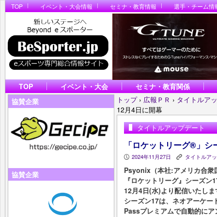
TOP
イベント・大会情報
セミナ・教育情報
選手・チーム情
TOP
イベント・大会
セミナ・教育関係
トップ
›
広報ＰＲ
›
タイトルア
協賛企業
12月4日に開幕
タイトルアップデート
「ロケットリーグ®」シー
2024年11月27日
タイトルアッ
P
K
Psyonix（本社:アメリカ
協賛企業
『ロケットリーグ』シーズン1
12月4日(水)より配信いたしま
シーズン17は、ネオアーケード
Passプレミアムで自動的にア