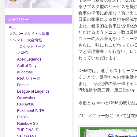
るサブスク型のサービスを提
食事の準備に必須な「買い出
日常の家事による負担を軽減
カテゴリー
また、健康的な食事は習慣化
ALL
ただけるようメニュー数は常時
ｅスポーツタイトル情報
ニューの入れ替えやリニュー
イベント・大会情報
さらに、味にもこだわってい
_ロケットリーグ
フと管理栄養士が行ない、レ
２XKO
わっていただけます。
Apex Legends
Call of Duty
DFMでは、選手やストリーマ
eFootball
くことで、選手たちの食生活
FIFA シリーズ
また、下記記載の第一弾キャ
Fortnite
PR活動や第二弾、第三段のキ
League of Legends
Overwatch
今後ともnoshとDFMの取り
PARAVOX
PokémonUNITE
(*1）メニュー数については
PUBG
Rainbow Six
THE FINALS
VALORANT