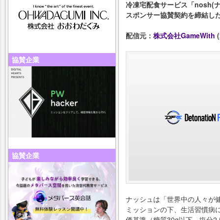
冷凍宅配食サービス「nosh
スポンサー協賛契約を締結し
配信元：
株式会社GameWith
(
協賛企業
協賛企業
ナッシュは「世界中の人々が
ミッションの下、生活習慣病
価基準（糖質30g以下、塩分2