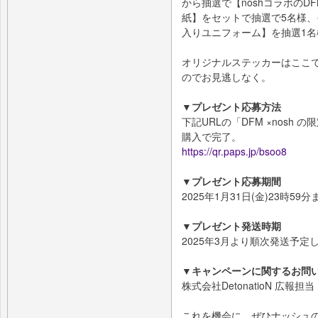
から抽選で【noshコラボの
紙】をセットで抽選で5名様、そ
入りユニフォーム】を抽選1名
オリジナルステッカーはここ
のでお見逃しなく。
▼プレゼント応募方法
下記URLの「DFM ×nosh
購入で完了。
https://qr.paps.jp/bsoo8
▼プレゼント応募期間
2025年1月31日(金)23時59分
▼プレゼント発送時期
2025年3月より順次発送予定
▼キャンペーンに関するお問
株式会社DetonatioN 広報担当
これを機会に、ぜひナッシュ