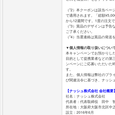
（*2）本クーポンは該当ペー
で適用されます。「総額¥5,0
から12週間です。1度の注文
（*3）賞品のデザインは予告
ご了承ください。
（*4）当選連絡は賞品の発送
▼個人情報の取り扱いについ
本キャンペーンでお預かりし
目的として提携業者などの第
ンペーンにご応募いただいた
す。
また、個人情報は弊社のプラ
び関連法令に基づき、ナッシ
【ナッシュ株式会社 会社概要
社名：ナッシュ株式会社
代表者：代表取締役 田中 
所在地：大阪府大阪市北区中之島
設立：2016年6月