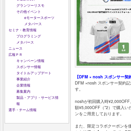
グランツーリスモ
その他イベント
eモータースポーツ
メタバース
セミナ・教育情報
プログラミング
メタバース
ニュース
広報ＰＲ
キャンペーン情報
スポンサー情報
タイトルアップデート
【DFM × nosh スポンサ
事業紹介
DFM ×nosh スポンサー
企業情報
す。
募集案内
製品・アプリ・サービス情
noshが初回購入時¥2,000O
報
額¥5,000OFF（*2）で購入
選手・チーム情報
ンをご用意しております。
また、限定コラボクーポンを使