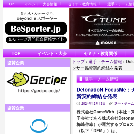
TOP
イベント・大会情報
セミナ・教育情報
選手・チーム情
TOP
イベント・大会
セミナ・教育関係
トップ
›
選手・チーム情報
›
De
協賛企業
ンサー協賛契約締結を発表
選手・チーム情報
DetonatioN Foc
賛契約締結を発表
2024年12月13日
選手・チーム
P
K
協賛企業
株式会社GameWith（本
子会社である株式会社Deton
梅崎伸幸）が運営するプロeスポーツ
（以下「DFM」）は、