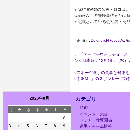
ーーーーー
※ GameWithの名称・ロ
GameWithの登録商標または
※ 記載されている会社名・商
タグ:
DetonatioN FocusMe
,
G
,
←
「オーバーウォッチ 2」と
ンが日本時間12月18日（水）
eスポーツ選手の食事と健康をサポー
e (DFM) 」のスポンサーに就
2026年8月
カテゴリ
TOP
月
火
水
木
金
土
日
イベント・大会
1
2
セミナ・教育関係
3
4
5
6
7
8
9
選手・チーム情報