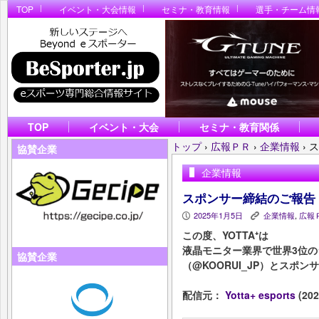
TOP
イベント・大会情報
セミナ・教育情報
選手・チーム情
TOP
イベント・大会
セミナ・教育関係
トップ
›
広報ＰＲ
›
企業情報
›
ス
協賛企業
企業情報
スポンサー締結のご報告
2025年1月5日
企業情報
,
広報
P
K
この度、YOTTA⁺は
液晶モニター業界で世界3位のシ
協賛企業
（@KOORUI_JP）とスポ
配信元：
Yotta+ esports
(202