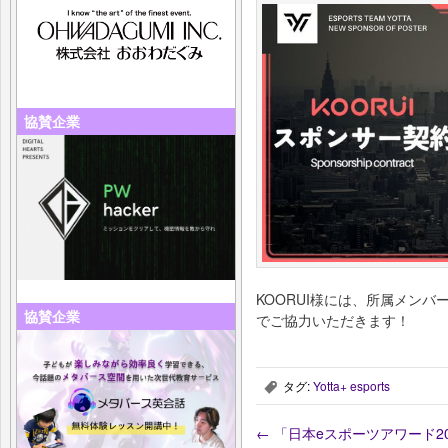
協賛企業
KOORUI様には、所属メン
協賛企業
でご協力いただきます！
タグ:
Yotta+ esports
,
←
「日本eスポーツアワード2