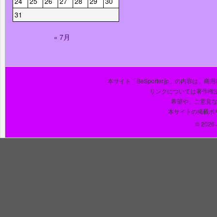
24
25
26
27
28
29
30
31
« 7月
本サイト「BeSporter.jp」の内容
リンクについては著作権
希望や、ご意見
本サイトの掲載ポ
© 2026 J