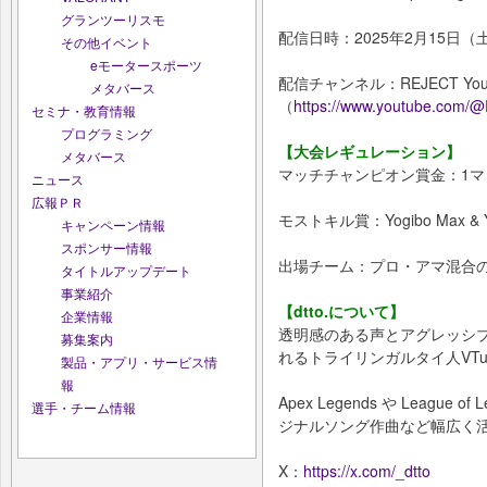
グランツーリスモ
配信日時：2025年2月15日（土
その他イベント
eモータースポーツ
配信チャンネル：REJECT Yo
メタバース
（
https://www.youtube.com/
セミナ・教育情報
プログラミング
【大会レギュレーション】
メタバース
マッチチャンピオン賞金：1マ
ニュース
広報ＰＲ
モストキル賞：Yogibo Max & Y
キャンペーン情報
スポンサー情報
出場チーム：プロ・アマ混合の
タイトルアップデート
事業紹介
【dtto.について】
企業情報
透明感のある声とアグレッシ
募集案内
れるトライリンガルタイ人VTub
製品・アプリ・サービス情
報
Apex Legends や Leagu
選手・チーム情報
ジナルソング作曲など幅広く
X：
https://x.com/_dtto