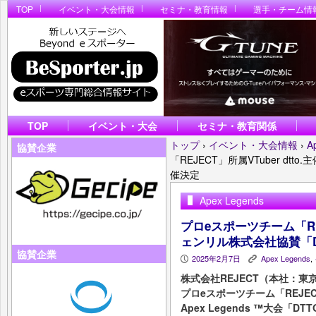
TOP
イベント・大会情報
セミナ・教育情報
選手・チーム情
TOP
イベント・大会
セミナ・教育関係
トップ
›
イベント・大会情報
›
A
協賛企業
「REJECT」所属VTuber dt
催決定
Apex Legends
プロeスポーツチーム「REJ
ェンリル株式会社協賛「DT
協賛企業
2025年2月7日
Apex Legends
,
P
K
株式会社REJECT（本社：
プロeスポーツチーム「REJECT
Apex Legends ™大会「DTT