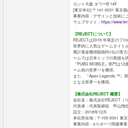
ロント大阪 タワーB 14F
[東京本社] 〒141-0031 東京
事業内容：デザインと技術に
ウェブサイト：
https://www.fen
【REJECTについて】
REJECTは2018 年発足のプ
世界的に人気なゲームタイト
累計賞金獲得額国内1位の実
ームでは日本トップの実績を
『PUBG MOBILE』部門は
ーム初の世界一を獲得。
また、『Apex Legends ™』
となる世界一を獲得。
【株式会社REJECT 概要】
会社名：株式会社REJECT（
代表者：代表取締役 甲山翔
設立：2018年12月
本社所在地：〒105-0001 東
事業内容：eスポーツ関連事業