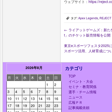
ウェブサイト：
https://reject.co
タグ:
Apex Legends
,
REJECT
,
←
ライアットゲームズ：新たなLoLの
t」のチケット販売情報を公開
東京eスポーツフェスタ202
スポーツ活用、人材育成につ
2026年8月
カテゴリ
TOP
月
火
水
木
金
土
日
イベント・大会
1
2
セミナ・教育関係
3
4
5
6
7
8
9
選手・チーム情報
ニュース
10
11
12
13
14
15
16
広報ＰＲ
17
18
19
20
21
22
23
記事掲載依頼