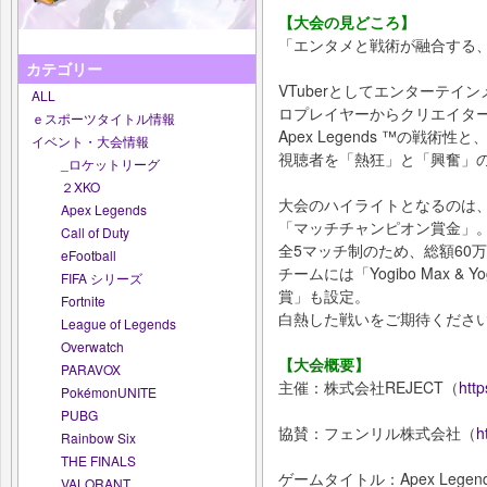
【大会の見どころ】
「エンタメと戦術が融合する
カテゴリー
VTuberとしてエンターテイン
ALL
ロプレイヤーからクリエイタ
ｅスポーツタイトル情報
Apex Legends ™の戦術
イベント・大会情報
視聴者を「熱狂」と「興奮」
_ロケットリーグ
２XKO
大会のハイライトとなるのは、
Apex Legends
「マッチチャンピオン賞金」
Call of Duty
全5マッチ制のため、総額60
eFootball
チームには「Yogibo Max &
FIFA シリーズ
賞」も設定。
Fortnite
白熱した戦いをご期待くださ
League of Legends
Overwatch
【大会概要】
PARAVOX
主催：株式会社REJECT（
http
PokémonUNITE
PUBG
協賛：フェンリル株式会社（
h
Rainbow Six
THE FINALS
ゲームタイトル：Apex Legend
VALORANT