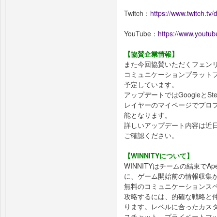
Twitch：
https://www.twitch.tv/
YouTube：
https://www.youtub
【協賛企業情報】
また今回協賛いただくフェンリル株
コミュニケーションプラットフォ
予定しています。
アップデートではGoogleと
レイヤーのマイページでプロ
能となります。
詳しいアップデート内容は近
ご確認ください。
【WINNITYについて】
WINNITYはチームの結束でAp
に、ゲーム開始前の情報収集
無料のコミュニケーションスペ
攻略するには、的確な戦略と
ります。レベルに合ったカス
スチャット、プライベートマッチ