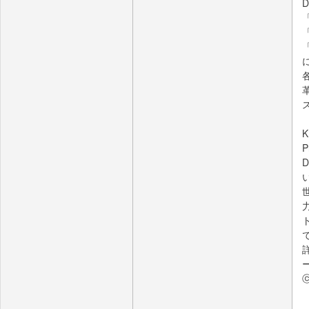
D
「
「
「
K
P
ⓒ