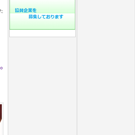
なた
mo