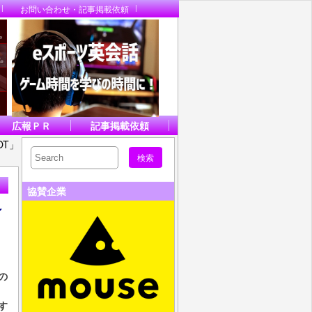
お問い合わせ・記事掲載依頼
広報ＰＲ
記事掲載依頼
OT」
協賛企業
ン
の
施す