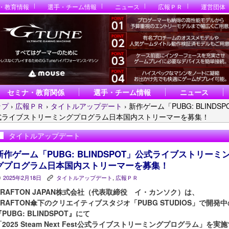
・教育情報
選手・チーム情報
ニュース
広報ＰＲ
運営団体
セミナ・教育関係
選手・チーム情報
ニュース
ップ
›
広報ＰＲ
›
タイトルアップデート
›
新作ゲーム「PUBG: BLINDSP
式ライブストリーミングプログラム日本国内ストリーマーを募集！
タイトルアップデート
新作ゲーム「PUBG: BLINDSPOT」公式ライブストリーミ
グプログラム日本国内ストリーマーを募集！
2025年2月18日
タイトルアップデート
,
広報ＰＲ
P
K
KRAFTON JAPAN株式会社（代表取締役 イ・カンソク）は、
KRAFTON傘下のクリエイティブスタジオ「PUBG STUDIOS」で開発中
PUBG: BLINDSPOT』にて
「2025 Steam Next Fest公式ライブストリーミングプログラム」を実