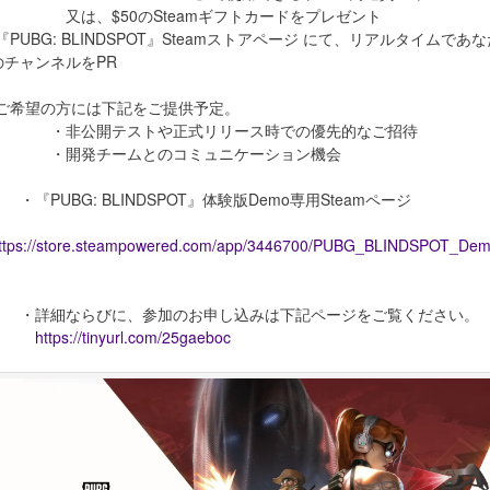
又は、$50のSteamギフトカードをプレゼント
-『PUBG: BLINDSPOT』Steamストアページ にて、リアルタイムであ
のチャンネルをPR
-ご希望の方には下記をご提供予定。
・非公開テストや正式リリース時での優先的なご招待
・開発チームとのコミュニケーション機会
・『PUBG: BLINDSPOT』体験版Demo専用Steamページ
ttps://store.steampowered.com/app/3446700/PUBG_BLINDSPOT_De
・詳細ならびに、参加のお申し込みは下記ページをご覧ください。
https://tinyurl.com/25gaeboc