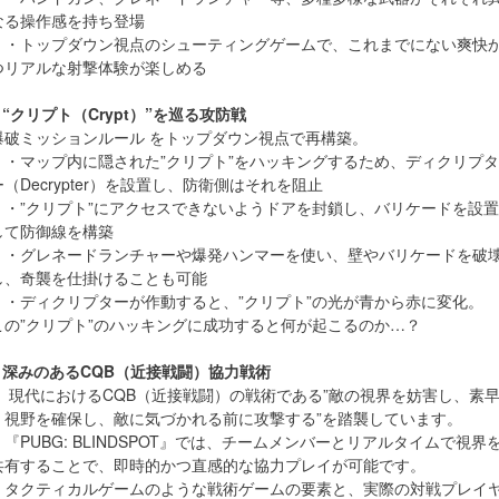
なる操作感を持ち登場
・トップダウン視点のシューティングゲームで、これまでにない爽快
つリアルな射撃体験が楽しめる
● “クリプト（Crypt）”を巡る攻防戦
爆破ミッションルール をトップダウン視点で再構築。
・マップ内に隠された”クリプト”をハッキングするため、ディクリプタ
ー（Decrypter）を設置し、防衛側はそれを阻止
・”クリプト”にアクセスできないようドアを封鎖し、バリケードを設置
して防御線を構築
・グレネードランチャーや爆発ハンマーを使い、壁やバリケードを破
し、奇襲を仕掛けることも可能
・ディクリプターが作動すると、”クリプト”の光が青から赤に変化。
この”クリプト”のハッキングに成功すると何が起こるのか…？
● 深みのあるCQB（近接戦闘）協力戦術
・ 現代におけるCQB（近接戦闘）の戦術である”敵の視界を妨害し、素
く視野を確保し、敵に気づかれる前に攻撃する”を踏襲しています。
・『PUBG: BLINDSPOT』では、チームメンバーとリアルタイムで視界
共有することで、即時的かつ直感的な協力プレイが可能です。
・タクティカルゲームのような戦術ゲームの要素と、実際の対戦プレイ