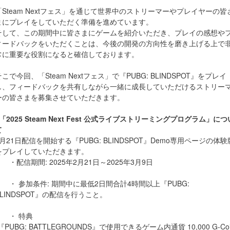
「Steam Nextフェス」を通じて世界中のストリーマーやプレイヤーの皆
まにプレイをしていただく準備を進めています。
そして、この期間中に皆さまにゲームを紹介いただき、プレイの感想や
ィードバックをいただくことは、今後の開発の方向性を磨き上げる上で
常に重要な役割になると確信しております。
そこで今回、「Steam Nextフェス」で『PUBG: BLINDSPOT』をプレイ
し、フィードバックを共有しながら一緒に成長していただけるストリー
ーの皆さまを募集させていただきます。
●「2025 Steam Next Fest 公式ライブストリーミングプログラム」につ
て
2月21日配信を開始する『PUBG: BLINDSPOT』Demo専用ページの体験
をプレイしていただきます。
・配信期間: 2025年2月21日～2025年3月9日
・ 参加条件: 期間中に最低2日間合計4時間以上『PUBG:
BLINDSPOT』の配信を行うこと。
・ 特典
『PUBG: BATTLEGROUNDS』で使用できるゲーム内通貨 10,000 G-Co