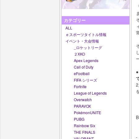
カテゴリー
ALL
ｅスポーツタイトル情報
イベント・大会情報
_ロケットリーグ
２XKO
Apex Legends
Call of Duty
eFootball
FIFA シリーズ
Fortnite
League of Legends
Overwatch
PARAVOX
PokémonUNITE
PUBG
Rainbow Six
THE FINALS
-
VALORANT