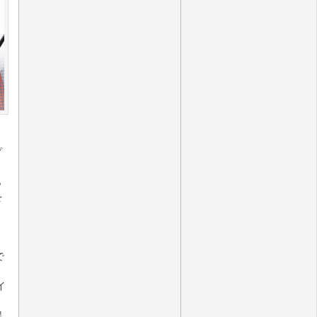
プ
ら
を
で
イ
異