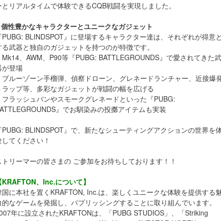
ーとリアルタイムで体験できるCQB戦闘を実現しました。
● 個性豊かなキャラクターとユニークなガジェット
『PUBG: BLINDSPOT』に登場するキャラクター達は、それぞれが得意
する武器と独自のガジェットを持つのが特徴です。
・Mk14、AWM、P90等『PUBG: BATTLEGROUNDS』で愛されてきた
器が登場
・ブルーゾーン手榴弾、偵察ドローン、グレネードランチャー、近接爆
トラップ等、多彩なガジェットが戦闘の幅を広げる
・フラッシュバンやスモークグレネードといった『PUBG:
BATTLEGROUNDS』でお馴染みの投擲アイテムも実装
『PUBG: BLINDSPOT』で、新たなシューティングアクションの世界を
験してください！
ストリーマーの皆さまの ご参加をお待ちしております！！
【KRAFTON、Inc.について】
韓国に本社を置くKRAFTON, Inc.は、楽しくユニークな体験を提供する
力的なゲームを発掘し、パブリッシングすることに取り組んでいます。
007年に設立されたKRAFTONは、「PUBG STUDIOS」、「Striking