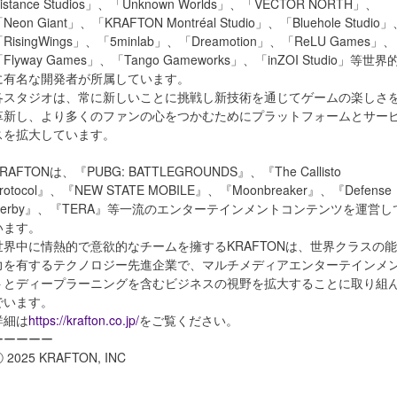
istance Studios」、「Unknown Worlds」、「VECTOR NORTH」、
Neon Giant」、「KRAFTON Montréal Studio」、「Bluehole Studio
RisingWings」、「5minlab」、「Dreamotion」、「ReLU Games」、
Flyway Games」、「Tango Gameworks」、「inZOI Studio」等世界
に有名な開発者が所属しています。
各スタジオは、常に新しいことに挑戦し新技術を通じてゲームの楽しさ
革新し、より多くのファンの心をつかむためにプラットフォームとサー
スを拡大しています。
RAFTONは、『PUBG: BATTLEGROUNDS』、『The Callisto
rotocol』、『NEW STATE MOBILE』、『Moonbreaker』、『Defense
Derby』、『TERA』等一流のエンターテインメントコンテンツを運営し
います。
世界中に情熱的で意欲的なチームを擁するKRAFTONは、世界クラスの能
力を有するテクノロジー先進企業で、マルチメディアエンターテインメ
トとディープラーニングを含むビジネスの視野を拡大することに取り組
でいます。
詳細は
https://krafton.co.jp/
をご覧ください。
ーーーーー
 2025 KRAFTON, INC