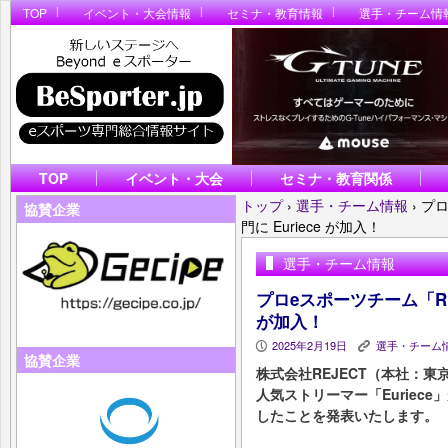
TOP
イベント・大会情報
セミナ・教育情報
選手・チーム情
TOP
イベント・大会
セミナ・教育関係
トップ
›
選手・チーム情報
›
プロ
協賛企業
門に Euriece が加入！
選手・チーム情報
プロeスポーツチーム「REJE
が加入！
2025年2月19日
選手・チーム
P
K
協賛企業
株式会社REJECT（本社：
人気ストリーマー「Euriece
したことを発表いたします。