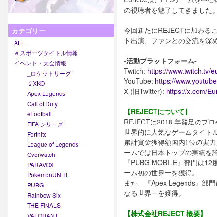
の視聴者を魅了してきました
今回新たにREJECTに加わ
カテゴリー
ト出演、ファンとの交流を深
ALL
ｅスポーツタイトル情報
-活動プラットフォーム-
イベント・大会情報
Twitch:
https://www.twitch.tv/e
_ロケットリーグ
YouTube:
https://www.youtub
２XKO
X (旧Twitter):
https://x.com/Eu
Apex Legends
Call of Duty
【REJECTについて】
eFootball
REJECTは2018 年発足のプ
FIFA シリーズ
世界的に人気なゲームタイト
Fortnite
累計賞金獲得額国内1位の実
League of Legends
ームでは日本トップの実績を
Overwatch
『PUBG MOBILE』部門は
PARAVOX
ーム初の世界一を獲得。
PokémonUNITE
また、『Apex Legends』部
PUBG
なる世界一を獲得。
Rainbow Six
THE FINALS
【株式会社REJECT 概要】
VALORANT