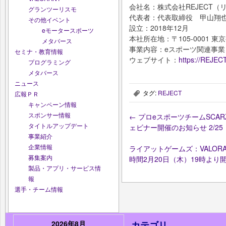
会社名：株式会社REJECT（
グランツーリスモ
代表者：代表取締役 甲山翔
その他イベント
設立：2018年12月
eモータースポーツ
本社所在地：〒105-0001 東
メタバース
事業内容：eスポーツ関連事業
セミナ・教育情報
ウェブサイト：
https://REJECT
プログラミング
メタバース
ニュース
タグ:
REJECT
広報ＰＲ
,
キャンペーン情報
スポンサー情報
←
プロeスポーツチームSCAR
タイトルアップデート
ェビナー開催のお知らせ 2/2
事業紹介
企業情報
ライアットゲームズ：VALORAN
募集案内
時間2月20日（木）19時より
製品・アプリ・サービス情
報
選手・チーム情報
2026年8月
カテゴリ