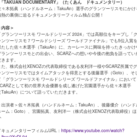
■「TAKUAN DOCUMENTARY」（たくあん ドキュメンタリー）
佐々木拓眞（ハンドルネーム：TakuAn）選手のグランツーリスモにかけ
情熱の裏側に迫るドキュメンタリーフィルム独占公開！
＜内容＞
「グランツーリスモ ワールドシリーズ 2024」では高順位をキープし「
ランツーリスモ７ワールドシリーズ ワールドファイナル」でも5位入賞
果たした佐々木選手（TakuAn）に、カーレースに興味を持ったきっかけ
グランツーリスモとの出会い、SCARZへの想いや今後の抱負を語ってい
だきます。
また、株式会社XENOZの代表取締役である友利洋一様やSCARZ所属で
ランツーリスモではタイムアタックを得意とする後藤選手（Goto）、そ
て「グランツーリスモ ワールドシリーズ ワールドファイナル」において
SCARZとして初の世界大会優勝を成し遂げた宮園選手から佐々木選手
（TakuAn）について語っていただきます。
＜出演者＞佐々木拓眞（ハンドルネーム：TakuAn）、後藤優介（ハンド
ネーム：Goto）、宮園拓真、友利洋一（株式会社XENOZ代表取締役）ほ
か
ドキュメンタリーフィルムURL：
https://www.youtube.com/watch?
=lbyu2XvDL94