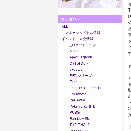
カテゴリー
ALL
ｅスポーツタイトル情報
イベント・大会情報
_ロケットリーグ
２XKO
Apex Legends
Call of Duty
eFootball
FIFA シリーズ
Fortnite
League of Legends
Overwatch
PARAVOX
PokémonUNITE
PUBG
Rainbow Six
THE FINALS
VALORANT