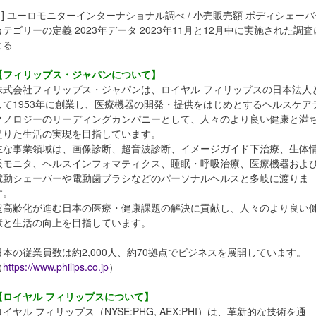
[1] ユーロモニターインターナショナル調べ / 小売販売額 ボディシェーバ
カテゴリーの定義 2023年データ 2023年11月と12月中に実施された調査
よる
【フィリップス・ジャパンについて】
株式会社フィリップス・ジャパンは、ロイヤル フィリップスの日本法人
して1953年に創業し、医療機器の開発・提供をはじめとするヘルスケア
クノロジーのリーディングカンパニーとして、人々のより良い健康と満
足りた生活の実現を目指しています。
主な事業領域は、画像診断、超音波診断、イメージガイド下治療、生体
報モニタ、ヘルスインフォマティクス、睡眠・呼吸治療、医療機器およ
電動シェーバーや電動歯ブラシなどのパーソナルヘルスと多岐に渡りま
す。
超高齢化が進む日本の医療・健康課題の解決に貢献し、人々のより良い
康と生活の向上を目指しています。
日本の従業員数は約2,000人、約70拠点でビジネスを展開しています。
（
https://www.philips.co.jp
）
【ロイヤル フィリップスについて】
ロイヤル フィリップス（NYSE:PHG, AEX:PHI）は、革新的な技術を通