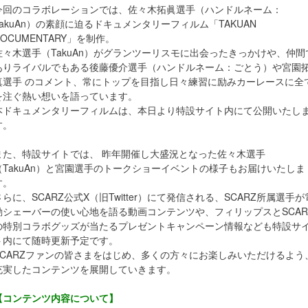
今回のコラボレーションでは、佐々木拓眞選手（ハンドルネーム：
TakuAn）の素顔に迫るドキュメンタリーフィルム「TAKUAN
DOCUMENTARY」を制作。
佐々木選手（TakuAn）がグランツーリスモに出会ったきっかけや、仲間
ありライバルでもある後藤優介選手（ハンドルネーム：ごとう）や宮園
真選手 のコメント、常にトップを目指し日々練習に励みカーレースに全
を注ぐ熱い想いを語っています。
本ドキュメンタリーフィルムは、本日より特設サイト内にて公開いたし
す。
また、特設サイトでは、 昨年開催し大盛況となった佐々木選手
（TakuAn）と宮園選手のトークショーイベントの様子もお届けいたしま
す。
さらに、SCARZ公式X（旧Twitter）にて発信される、SCARZ所属選手が
動シェーバーの使い心地を語る動画コンテンツや、フィリップスとSCAR
の特別コラボグッズが当たるプレゼントキャンペーン情報なども特設サ
ト内にて随時更新予定です。
SCARZファンの皆さまをはじめ、多くの方々にお楽しみいただけるよう
充実したコンテンツを展開していきます。
【コンテンツ内容について】