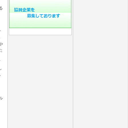
る
グ
を
や
た
グ
し
、
ル