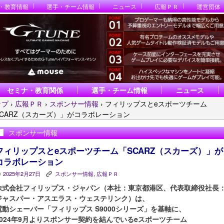
・教育情報
選手・チーム情報
ニュース
広報ＰＲ
運営団体
セミナ・教育関係
選手・チーム情報
ニュース
ップ
›
広報ＰＲ
›
スポンサー情報
›
フィリップスとeスポーツチーム
SCARZ（スカーズ）」がコラボレーション
スポンサー情報
フィリップスとeスポーツチーム「SCARZ（スカーズ）」が
コラボレーション
2025年2月27日
スポンサー情報
,
広報ＰＲ
P
K
株式会社フィリップス・ジャパン（本社：東京都港区、代表取締役社長
ジャスパー・アスエラス・ウェステリンク）は、
電動シェーバー「フィリップス S9000シリーズ」を基軸に、
2024年9月よりスポンサー契約を結んでいるeスポーツチーム