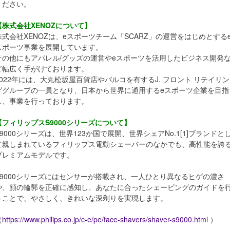
ください。
【株式会社XENOZについて】
株式会社XENOZは、eスポーツチーム「SCARZ」の運営をはじめとする
スポーツ事業を展開しています。
その他にもアパレル/グッズの運営やeスポーツを活用したビジネス開発
ど幅広く手がけております。
2022年には、大丸松坂屋百貨店やパルコを有するJ. フロント リテイリン
ググループの一員となり、日本から世界に通用するeスポーツ企業を目指
し、事業を行っております。
【フィリップスS9000シリーズについて】
S9000シリーズは、世界123か国で展開、世界シェアNo.1[1]ブランドと
て親しまれているフィリップス電動シェーバーのなかでも、高性能を誇
プレミアムモデルです。
S9000シリーズにはセンサーが搭載され、一人ひとり異なるヒゲの濃さ
や、顔の輪郭を正確に感知し、あなたに合ったシェービングのガイドを
うことで、やさしく、きれいな深剃りを実現します。
（
https://www.philips.co.jp/c-e/pe/face-shavers/shaver-s9000.html
）