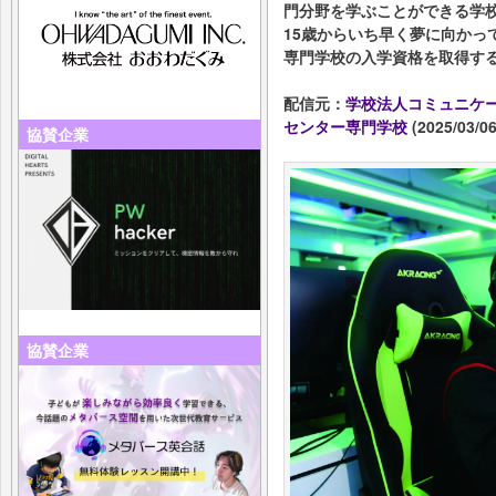
⾨分野を学ぶことができる学
15歳からいち早く夢に向かっ
専⾨学校の⼊学資格を取得す
配信元：
学校法人コミュニケ
センター専門学校
(2025/03/06
協賛企業
協賛企業