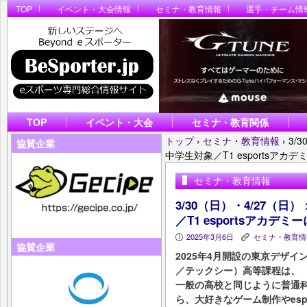
TOP
イベント・大会情報
セミナ・教育情報
選手・チーム情
TOP
イベント・大会
セミナ・教育関係
トップ
›
セミナ・教育情報
›
3/
協賛企業
中学生対象／T1 esportsア
セミナ・教育情報
3/30（日）・4/27（日
／T1 esportsアカデ
2025年3月6日
セミナ・教育情
P
K
協賛企業
2025年4⽉開設の東京デザイ
／テックシー）⾼等課程は、
⼀般の⾼校と同じように普通
ら、⼤好きなゲーム制作やespo