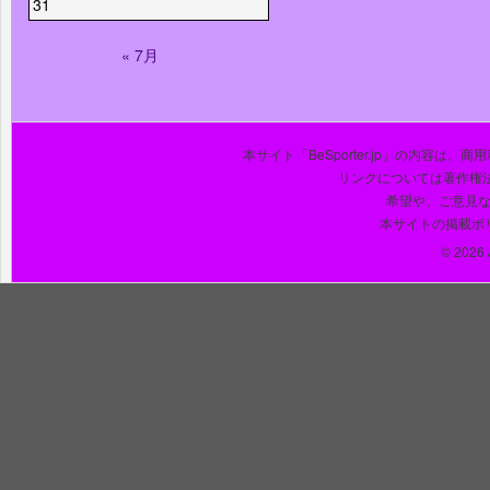
31
« 7月
本サイト「BeSporter.jp」の内容
リンクについては著作権
希望や、ご意見
本サイトの掲載ポ
© 2026 J