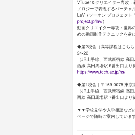
VTuber＆クリエイター専
ノロジーで表現するバーチャルアイ
LaV（ソーオン プロジェクト
project.jp/lav/
）
動画クリエイター専攻：世界
めの動画制作テクニックを身
◆第2校舎（高等課程はこちら）｜
24-22
（JR⼭⼿線、⻄武新宿線 ⾼
⻄線 ⾼⽥⾺場駅 5番出⼝より
https://www.tech.ac.jp/hs/
◆第1校舎｜〒169-0075 東京
（JR⼭⼿線、⻄武新宿線 ⾼
⻄線 ⾼⽥⾺場駅 7番出⼝より
▼▼学校⾒学や⼊学相談などの
ページで随時ご案内していま