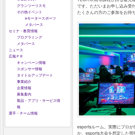
です。ただいまお申し込み受
グランツーリスモ
たくさんの方のご参加をお待
その他イベント
eモータースポーツ
メタバース
セミナ・教育情報
プログラミング
メタバース
ニュース
広報ＰＲ
キャンペーン情報
スポンサー情報
タイトルアップデート
事業紹介
企業情報
募集案内
製品・アプリ・サービス情
報
選手・チーム情報
esportsルーム。実際にプ
か、esports大会を想定し