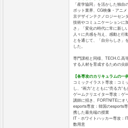
「産学協同」を活かした独⾃の
ボット業界、CG映像・アニ
京デザインテクノロジーセンター
技術やコミュニケーションに
さ」「変化の時代に常に新し
⼈々に共感を与え、感動と⾏
とを通じて、「⾃分らしさ」
した。
専門課程と同様、TECH.C
する人材を育成するための尖
【各専攻のカリキュラムの一
コミックイラスト専攻：コミ
し、“画力”とともに“売る力”
ゲームクリエイター専攻：ゲ
講師に招き、FORTNITEに
esports専攻：韓国のesport
携した最先端の授業
IT・ホワイトハッカー専攻：
数用意