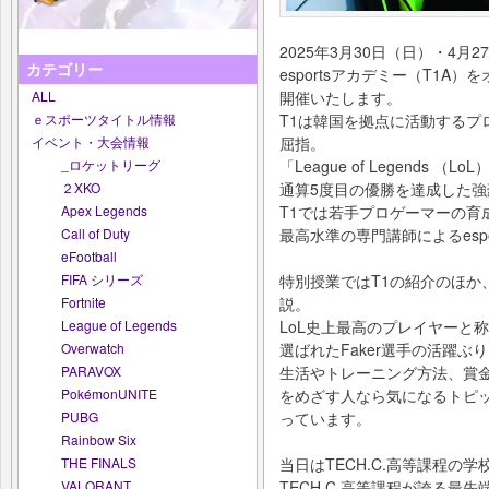
2025年3月30日（日）・4月2
カテゴリー
esportsアカデミー（T1A
開催いたします。
ALL
T1は韓国を拠点に活動するプ
ｅスポーツタイトル情報
屈指。
イベント・大会情報
「League of Legends （
_ロケットリーグ
通算5度目の優勝を達成した強
２XKO
T1では若手プロゲーマーの育
Apex Legends
最高水準の専門講師によるesp
Call of Duty
eFootball
特別授業ではT1の紹介のほか、
FIFA シリーズ
説。
Fortnite
LoL史上最高のプレイヤーと称さ
League of Legends
選ばれたFaker選手の活躍ぶ
Overwatch
生活やトレーニング方法、賞金総
PARAVOX
をめざす人なら気になるトピ
PokémonUNITE
っています。
PUBG
Rainbow Six
当日はTECH.C.高等課程の
THE FINALS
TECH.C.高等課程が誇る最先
VALORANT