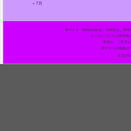
« 7月
本サイト「BeSporter.jp」の内容
リンクについては著作権
希望や、ご意見
本サイトの掲載ポ
© 2026 J