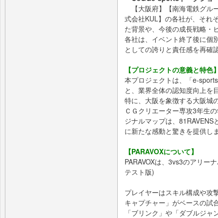
【大阪府】【南海電鉄グループ・
式会社KUL】の各社が、それぞ
た背景や、今後の成長戦略・
各社は、イベント終了後に個
としての誇りと責任感を再確
【プロジェクトの意義と特色
本プロジェクトは、「e-spo
と、業界全体の認知度向上を
特に、大阪を象徴する大阪城
ＣＧクリエーター専攻3年生の
ジナルマップは、81RAVE
に新たな感動と驚きを提供し
【PARAVOXについて】
PARAVOXは、3vs3のア
テスト版)
プレイヤーはスキル構成や攻
キャプチャー」がベースの試
「ブリンク」や「ダブルジャ