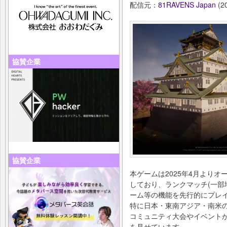
配信元：
81RAVENS Japan
(20
協賛企業
協賛企業
本ゲームは2025年4月よりオープ
しており、ランクマッチ(一部
ーム等の機能を先行的にプレ
特に日本・東南アジア・南米
コミュニティ大会やイベント
を見せています。