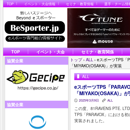
TOP
イベント・大会情報
セミナ・教育情報
選手・チーム情
TOP
イベント・大会
セミナ・教育関係
トップ
›
ALL
›
eスポーツTPS「
協賛企業
「MIYAKO(OSAKA)」が実装
ALL
eスポーツTPS「PARA
「MIYAKO(OSAKA)」
2025年3月9日
ALL
P
K
協賛企業
この度、81RAVENS PTE. 
TPS「PARAVOX」における初のUG
実装されました。