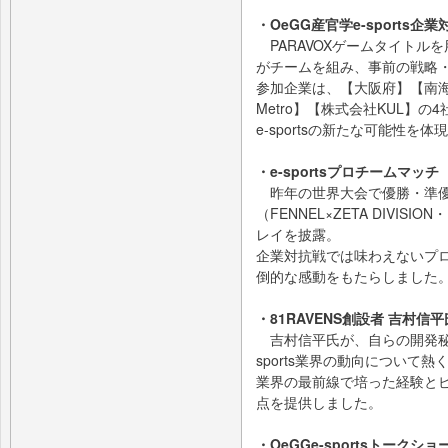
・OeGG産官学e-sports企業
PARAVOXゲームタイトルを
がチームを組み、事前の戦略
参加企業は、【大阪府】【南海
Metro】【株式会社KUL】
e-sportsの新たな可能性を
・e-sportsプロチームマッチ
昨年の世界大会で優勝・準優
（FENNEL×ZETA DIVIS
レイを披露。
企業対抗戦では味わえないプ
倒的な感動をもたらしました
・81RAVENS創設者 吉村信
吉村信平氏が、自らの開発秘話
sports業界の動向について
業界の最前線で培った経験と
点を提供しました。
・OeGGe-sportsトークショ