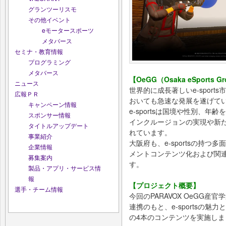
グランツーリスモ
その他イベント
eモータースポーツ
メタバース
セミナ・教育情報
プログラミング
メタバース
【OeGG（Osaka eSports 
ニュース
世界的に成長著しいe-spor
広報ＰＲ
おいても急速な発展を遂げて
キャンペーン情報
e-sportsは国境や性別、
スポンサー情報
インクルージョンの実現や新
タイトルアップデート
れています。
事業紹介
大阪府も、e-sportsの持
企業情報
メントコンテンツ化および関
募集案内
す。
製品・アプリ・サービス情
報
【プロジェクト概要】
選手・チーム情報
今回のPARAVOX OeGG産
連携のもと、e-sportsの
の4本のコンテンツを実施しま