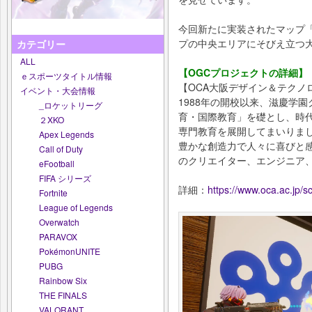
今回新たに実装されたマップ「MI
プの中央エリアにそびえ立つ
カテゴリー
ALL
【OGCプロジェクトの詳細】
ｅスポーツタイトル情報
【OCA大阪デザイン＆テクノ
イベント・大会情報
1988年の開校以来、滋慶学
_ロケットリーグ
育・国際教育」を礎とし、時
２XKO
専門教育を展開してまいりま
Apex Legends
豊かな創造力で人々に喜びと
Call of Duty
のクリエイター、エンジニア
eFootball
FIFA シリーズ
詳細：
https://www.oca.ac.jp/s
Fortnite
League of Legends
Overwatch
PARAVOX
PokémonUNITE
PUBG
Rainbow Six
THE FINALS
VALORANT