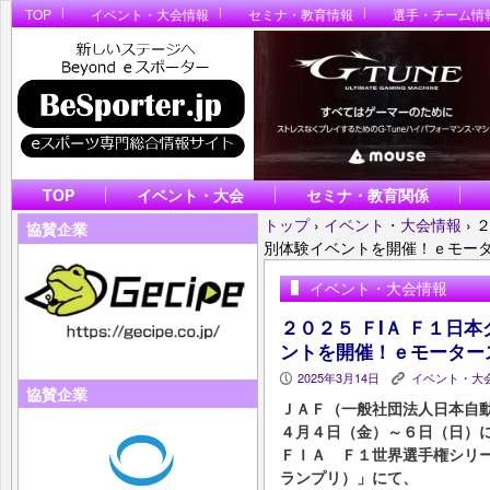
TOP
イベント・大会情報
セミナ・教育情報
選手・チーム情
TOP
イベント・大会
セミナ・教育関係
トップ
›
イベント・大会情報
›
２
協賛企業
別体験イベントを開催！ｅモー
イベント・大会情報
２０２５ ＦIＡ Ｆ１日
ントを開催！ｅモーター
2025年3月14日
イベント・大
P
K
協賛企業
ＪＡＦ（一般社団法人日本自動
４月４日（金）～６日（日）
ＦＩＡ Ｆ１世界選手権シリ
ランプリ）」にて、