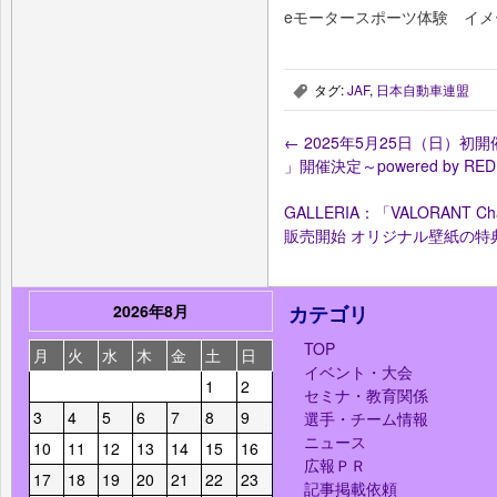
eモータースポーツ体験 イメ
タグ:
JAF
,
日本自動車連盟
,
←
2025年5月25日（日）初開催！「
」開催決定～powered by RED
GALLERIA：「VALORANT Ch
販売開始 オリジナル壁紙の特
2026年8月
カテゴリ
TOP
月
火
水
木
金
土
日
イベント・大会
1
2
セミナ・教育関係
3
4
5
6
7
8
9
選手・チーム情報
ニュース
10
11
12
13
14
15
16
広報ＰＲ
17
18
19
20
21
22
23
記事掲載依頼