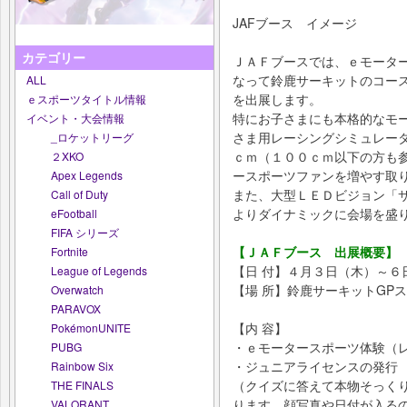
JAFブース イメージ
カテゴリー
ＪＡＦブースでは、ｅモータ
なって鈴鹿サーキットのコー
ALL
を出展します。
ｅスポーツタイトル情報
特にお子さまにも本格的なモ
イベント・大会情報
さま用レーシングシミュレー
_ロケットリーグ
ｃｍ（１００ｃｍ以下の方も
２XKO
ースポーツファンを増やす取
Apex Legends
また、大型ＬＥＤビジョン「
Call of Duty
よりダイナミックに会場を盛
eFootball
FIFA シリーズ
【ＪＡＦブース 出展概要】
Fortnite
【日 付】４月３日（木）～６
League of Legends
【場 所】鈴鹿サーキットGPス
Overwatch
PARAVOX
【内 容】
PokémonUNITE
・ｅモータースポーツ体験（
PUBG
・ジュニアライセンスの発行
Rainbow Six
（クイズに答えて本物そっく
THE FINALS
ります。顔写真や日付が入る
VALORANT