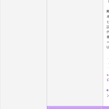
ビ
設
U