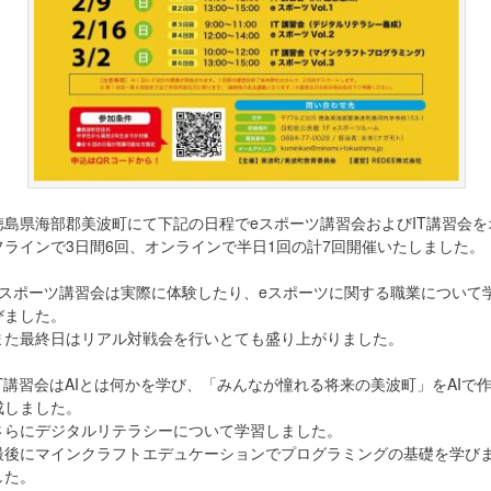
徳島県海部郡美波町にて下記の日程でeスポーツ講習会およびIT講習会を
フラインで3日間6回、オンラインで半日1回の計7回開催いたしました。
eスポーツ講習会は実際に体験したり、eスポーツに関する職業について
びました。
また最終日はリアル対戦会を行いとても盛り上がりました。
IT講習会はAIとは何かを学び、「みんなが憧れる将来の美波町」をAIで
成しました。
さらにデジタルリテラシーについて学習しました。
最後にマインクラフトエデュケーションでプログラミングの基礎を学び
した。