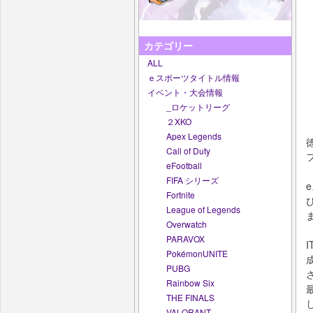
カテゴリー
ALL
ｅスポーツタイトル情報
イベント・大会情報
_ロケットリーグ
２XKO
Apex Legends
Call of Duty
eFootball
FIFA シリーズ
Fortnite
League of Legends
Overwatch
PARAVOX
PokémonUNITE
PUBG
Rainbow Six
THE FINALS
VALORANT