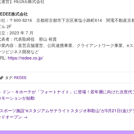
【運営】REDEE株式会社
REDEE株式会社
本社：〒600-8216 京都府京都市下京区東塩小路町614 関電不動産京
ル 2F
立：2023 年 7 月
代表者：代表取締役 密山 裕貴
事業内容：直営店舗運営、公民連携事業、クライアントワーク事業、eス
ーツビジネス開発など
RL:
https://redee.co.jp/
タグ:
REDEE
,
←
ドン・キホーテが「フォートナイト」に登場！若年層に向けた次世代
ロモーションが始動
eスポーツ施設“eスタジアムサテライトスタジオ和歌山”が3月21日(金)グ
ンドオープン
→