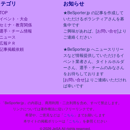
カテゴリ
お知らせ
TOP
★BeSporter.jp の記事を作成して
イベント・大会
いただけるボランティアさんを募
セミナ・教育関係
集中です
選手・チーム情報
ご興味があれば、[
お問い合せ
]より
ニュース
ご連絡ください
広報ＰＲ
記事掲載依頼
★BeSporter.jp へニュースリリー
スなど情報提供していただけるイ
ベント業者さん、タイトルホルダ
ーさん、選手・チームのみなさん
をお待ちしております
[
お問い合せ
]よりご連絡いただけれ
ば幸いです
「BeSporter.jp」の内容は、商用利用・二次利用を含め、すべて禁止します。
リンクについては著作権法に従いフリーリンクです。
希望や、ご意見などは「
こちら
」までお願いします
本サイトの掲載ポリシーは「
こちら
」を参照ください
© 2026 JeSA All rights reserved.