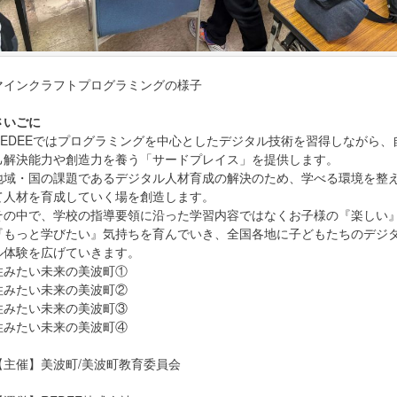
マインクラフトプログラミングの様子
さいごに
REDEEではプログラミングを中心としたデジタル技術を習得しながら、
己解決能力や創造力を養う「サードプレイス」を提供します。
地域・国の課題であるデジタル人材育成の解決のため、学べる環境を整
て人材を育成していく場を創造します。
その中で、学校の指導要領に沿った学習内容ではなくお子様の『楽しい
『もっと学びたい』気持ちを育んでいき、全国各地に子どもたちのデジ
ル体験を広げていきます。
住みたい未来の美波町①
住みたい未来の美波町②
住みたい未来の美波町③
住みたい未来の美波町④
【主催】美波町/美波町教育委員会