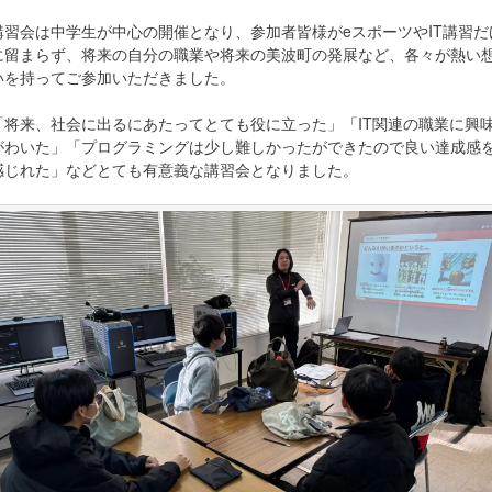
講習会は中学生が中心の開催となり、参加者皆様がeスポーツやIT講習だ
に留まらず、将来の自分の職業や将来の美波町の発展など、各々が熱い
いを持ってご参加いただきました。
「将来、社会に出るにあたってとても役に立った」「IT関連の職業に興
がわいた」「プログラミングは少し難しかったができたので良い達成感
感じれた」などとても有意義な講習会となりました。