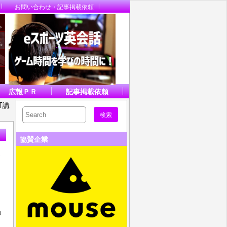
お問い合わせ・記事掲載依頼
広報ＰＲ
記事掲載依頼
T講
協賛企業
し
」