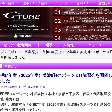
・教育情報
選手・チーム情報
ニュース
広報ＰＲ
運営団体
セミナ・教育関係
選手・チーム情報
ニュース
ップ
›
広報ＰＲ
›
事業紹介
›
令和7年度（2025年度）美波町eスポーツ＆I
会を開催しました
事業紹介
令和7年度（2025年度）美波町eスポーツ＆IT講習会を開催
ました
2025年3月21日
事業紹介
,
広報ＰＲ
P
K
REDEE（レディー）株式会社（本社：京都市下京区、代表：代表取締役
密山 裕貴）は
美波町が主催する「令和7年度（2025年度）美波町eスポーツ＆IT講習会
の企画・運営を行いました。