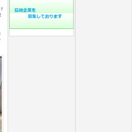
け
想
味
を