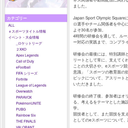
ました。
Japan Sport Olympic
カテゴリー
ロ選手やチーム関係者を中心
ALL
よそ30名が参加。
ｅスポーツタイトル情報
4時間の研修会を通して、ル
イベント・大会情報
ー対応の実践まで、コンプラ
_ロケットリーグ
２XKO
研修会の最後には、特別講師と
Apex Legends
リートとして常に、支えてく
Call of Duty
ことの大切さや、eスポーツ
eFootball
意識」「スポーツの教育面の
FIFA シリーズ
ピックについて、アスリート
Fortnite
いただきました。
League of Legends
Overwatch
研修会の終了後、参加者はオ
PARAVOX
る、考えるをテーマとした施
PokémonUNITE
学。
PUBG
競技者として、また競技を支
Rainbow Six
としてのeスポーツについて
THE FINALS
VALORANT