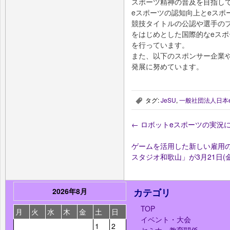
スポーツ精神の普及を目指し
eスポーツの認知向上とeスポ
競技タイトルの公認や選手の
をはじめとした国際的なeス
を行っています。
また、以下のスポンサー企業
発展に努めています。
タグ:
JeSU
,
一般社団法人日本
,
←
ロボットeスポーツの実況
ゲームを活用した新しい雇用
スタジオ和歌山」が3月21日(
2026年8月
カテゴリ
TOP
月
火
水
木
金
土
日
イベント・大会
1
2