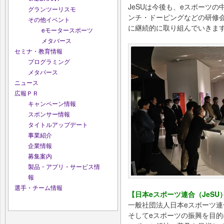
JeSUは今後も、eスポーツ
グランツーリスモ
ンチ・ドーピングなどの研修
その他イベント
に継続的に取り組んでいきま
eモータースポーツ
メタバース
セミナ・教育情報
プログラミング
メタバース
ニュース
広報ＰＲ
キャンペーン情報
スポンサー情報
タイトルアップデート
事業紹介
企業情報
募集案内
製品・アプリ・サービス情
報
選手・チーム情報
【日本eスポーツ連合（JeSU
一般社団法人日本eスポーツ連
そしてeスポーツの振興を目