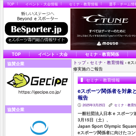
TOP
イベント・大会情報
セミナ・教育情報
選手・チーム情
TOP
イベント・大会
セミナ・教育関係
トップ
›
セミナ・教育情報
›
e
協賛企業
修実施のご報告
セミナ・教育情報
eスポーツ関係者を対象
報告
2025年3月25日
セミナ・教育
P
K
協賛企業
一般社団法人日本 e スポーツ連
3月15日（土）、
Japan Sport Olympic Squ
eスポーツ関係者に向けたコ