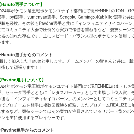
【Haruto選手について】
2024年ポケモン竜王戦ポケモンユナイト部門にて現FENNELのTON・G
手、pyi選手、yumenyan選手、Sengoku GamingのKabikiller選手と共
優勝を経験。その後もPavóne選手と共に「インフィニティサイコバーン
にてコミュニティ大会で圧倒的な実力で優勝を重ねるなど、競技シーン
は名の知れた存在です。主にスピード・バランス型のポケモンを使用し
います。
ーHaruto選手からのコメント
｢新しく加入したHarutoと申します。チームメンバーの皆さんと共に、勝
目指して頑張ります！｣
【Pavóne選手について】
2024年ポケモン竜王戦ポケモンユナイト部門にて現FENNELのま・しお
手、セラータ選手とともに「レタスバーガー」として出場し上位入賞、
の後も「インフィニティサイコバーン」のメンバーとしてコミュニティ
会でプロチームを相手に複数回優勝を経験、またプロチームREALIZEに
入するなど、競技シーンではその実力が注目されているサポート型のポ
モンを主に使用するプレイヤーです。
ーPavóne選手からのコメント