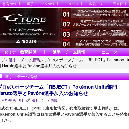
・教育情報
選手・チーム情報
ニュース
広報ＰＲ
運営団体
セミナ・教育関係
選手・チーム情報
ニュース
ップ
›
選手・チーム情報
›
プロeスポーツチーム「REJECT」Pokémon Uni
 Haruto選手とPavóne選手加入のお知らせ
選手・チーム情報
プロeスポーツチーム「REJECT」Pokémon Unite部門
Haruto選手とPavóne選手加入のお知らせ
2025年3月31日
選手・チーム情報
P
K
株式会社REJECT（本社：東京都港区、代表取締役：甲山翔也）は、
Pokémon Unite部門にHaruto選手とPavóne選手が加入することを発表
ました。