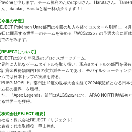
｢Pavóneと申します。チーム勝利のためにpiuiさん、Harutaさん、Tameri
さん、Satake、Harutoと精一杯頑張ります！｣
【今後の予定】
REJECT Pokémon Unite部門は今回の加入を経てロスターを刷新し、4月
19日に開幕する世界一のチームを決める「WCS2025」の予選大会に新体
制でのぞみます。
【REJECTについて】
REJECTは2018 年発足のプロe スポーツチーム。
世界的に人気なゲームタイトルを取り扱い、現在8タイトルの部門を保有
累計賞金獲得額国内1位の実力派チームであり、モバイルシューティング
ームでは日本トップの実績を誇る。
『PUBG MOBILE』部門は12度の世界大会を経て2024年悲願となる日本
ーム初の世界一を獲得。
また、『Apex Legends』部門はALGS2024にて、APAC NORTH地域初
なる世界一を獲得。
【株式会社REJECT 概要】
会社名：株式会社REJECT（リジェクト）
代表者：代表取締役 甲山翔也