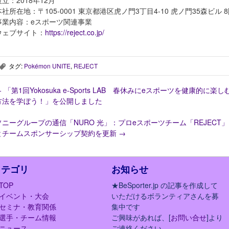
設立：2018年12月
本社所在地：〒105-0001 東京都港区虎ノ門3丁目4-10 虎ノ門35森ビル 
事業内容：eスポーツ関連事業
ウェブサイト：
https://reject.co.jp/
タグ:
Pokémon UNITE
,
REJECT
,
←
「第1回Yokosuka e-Sports LAB 春休みにeスポーツを健康的に楽し
方法を学ぼう！」を公開しました
ソニーグループの通信「NURO 光」：プロeスポーツチーム「REJECT」
とチームスポンサーシップ契約を更新
→
カテゴリ
お知らせ
TOP
★BeSporter.jp の記事を作成して
イベント・大会
いただけるボランティアさんを募
セミナ・教育関係
集中です
選手・チーム情報
ご興味があれば、[
お問い合せ
]より
ニュース
ご連絡ください