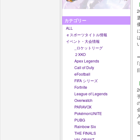
選
カテゴリー
ALL
ｅスポーツタイトル情報
イベント・大会情報
_ロケットリーグ
２XKO
Apex Legends
Call of Duty
eFootball
FIFA シリーズ
Fortnite
League of Legends
Overwatch
PARAVOX
PokémonUNITE
PUBG
Rainbow Six
THE FINALS
VALORANT