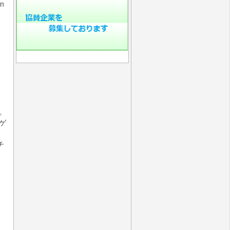
n
。
ゲ
チ
と