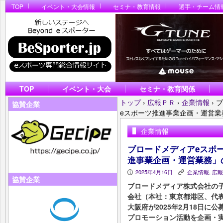
TOP
イベント・大会情報
セミナ・教育情報
選手・チーム情
TOP
イベント・大会
セミナ・教育関係
トップ
›
広報ＰＲ
›
企業情報
›
ブ
協賛企業
eスポーツ推進事業企画・運営業
企業情報
ブロードメディアeスポ
進事業企画・運営業務」
2025年4月16日
企業情報
,
広報
P
K
協賛企業
ブロードメディア株式会社の
会社（本社：東京都港区、代表
大阪府が2025年2月18日
プロモーション活動を企画・