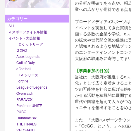
の分析が明確である点や、幅
業への広がりが期待できる点
カテゴリー
ブロードメディアeスポーツは
ALL
イベントを実施してきた実績
ｅスポーツタイトル情報
画する多数の企業や学校、eス
イベント・大会情報
の拡大や世代間交流の促進に
_ロケットリーグ
と認知されるような地域ブラ
２XKO
のエンターテインメントコン
Apex Legends
大阪府の取組みに寄与してま
Call of Duty
eFootball
【事業参加の目的】
FIFA シリーズ
当社は、大阪府が推進するeス
Fortnite
化」として広く定着させるこ
League of Legends
ツの可能性を社会に広げる絶
Overwatch
かせる活動を積極的に展開す
PARAVOX
世代や国籍を超えて人々がつ
PokémonUNITE
ュニティを創出することをめ
PUBG
Rainbow Six
また、「大阪eスポーツラウンドテーブル
THE FINALS
※「OeGG」という。」への
VALORANT