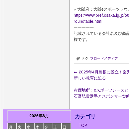
※ 大阪府：大阪eスポーツラ
https://www.pref.osaka.lg.jp/o
roundtable.html
ーーーーー
記載されている会社名及び商品
標です。
タグ:
ブロードメディア
,
←
2025年4月島根に設立！
新しい教育に迫る！
赤鹿地所：eスポーツレースと
石野弘貴選手とスポンサー契
2026年8月
カテゴリ
TOP
月
火
水
木
金
土
日