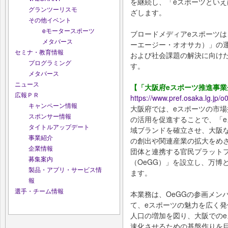
を継続し、「eスポーツとい
グランツーリスモ
ざします。
その他イベント
eモータースポーツ
ブロードメディアeスポーツは、
メタバース
ーエージー・オオサカ）」の
セミナ・教育情報
および社会課題の解決に向け
プログラミング
す。
メタバース
ニュース
【「大阪府eスポーツ推進事
広報ＰＲ
https://www.pref.osaka.lg.jp/
キャンペーン情報
大阪府では、eスポーツの市
スポンサー情報
の活用を促進することで、「
タイトルアップデート
域ブランドを確立させ、大阪
事業紹介
の創出や関連産業の拡大をめざ
企業情報
団体と連携する官民プラット
募集案内
（OeGG）」を設立し、万博
製品・アプリ・サービス情
ます。
報
選手・チーム情報
本業務は、OeGGの参画メン
て、eスポーツの魅力を広く発
人口の増加を図り、大阪での
速化させるための基盤作りを