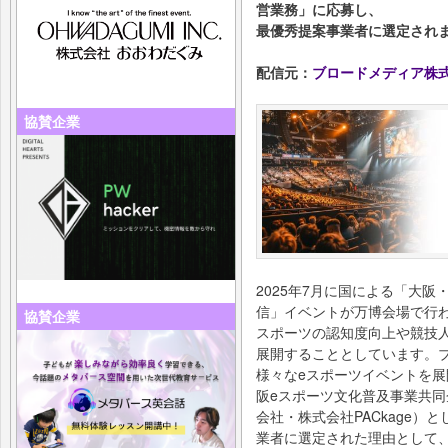
営業務」に応募し、
最優秀提案事業者に選定され
配信元：
ブロードメディア株
協賛企業
2025年7月に国による「大
信」イベントが万博会場で行
協賛企業
スポーツの認知度向上や競技
展開することとしています。
様々なeスポーツイベントを展開
阪eスポーツ文化普及事業共同
会社・株式会社PACkage
業者に選定された理由として