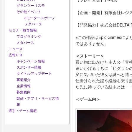
【プレイ人数】1〜4名
グランツーリスモ
その他イベント
【企画・開発】有限会社レジスタ
eモータースポーツ
メタバース
【開発協力】株式会社DELTA P
セミナ・教育情報
プログラミング
※この作品はEpic Game
メタバース
ではありません。
ニュース
広報ＰＲ
＜ストーリー＞
キャンペーン情報
買い物に出かけた主人公「青柳
スポンサー情報
追いかけるうちに「ヒグラシ
タイトルアップデート
変に気づいた彼女は謎へと迫っ
事業紹介
仕掛けられた謎や絡繰を乗り
企業情報
た先に待っている結末とは・
募集案内
製品・アプリ・サービス情
＜ゲーム内＞
報
選手・チーム情報