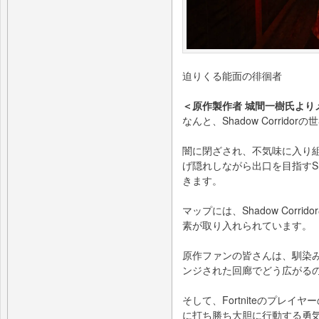
迫りくる能面の徘徊者
＜原作製作者 城間一樹氏より
なんと、Shadow Corridor
闇に閉ざされ、不気味に入り
げ隠れしながら出口を目指すShado
きます。
マップには、Shadow Corri
素が取り入れられています。
原作ファンの皆さんは、馴染み深
ンジされた回廊でどう広がる
そして、Fortniteのプレ
に打ち勝ち大胆に行動する勇