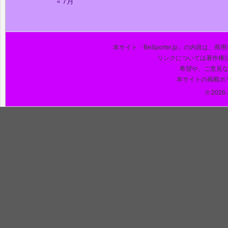
« 7月
本サイト「BeSporter.jp」の内容
リンクについては著作権
希望や、ご意見
本サイトの掲載ポ
© 2026 J