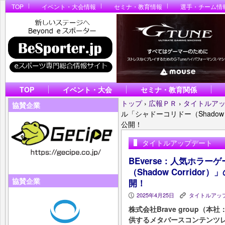
TOP
イベント・大会情報
セミナ・教育情報
選手・チーム情
TOP
イベント・大会
セミナ・教育関係
トップ
›
広報ＰＲ
›
タイトルア
協賛企業
ル「シャドーコリドー（Shadow C
公開！
タイトルアップデート
BEverse：人気ホラ
（Shadow Corridor
協賛企業
開！
2025年4月25日
タイトルアッ
P
K
株式会社Brave group（
供するメタバースコンテンツレ