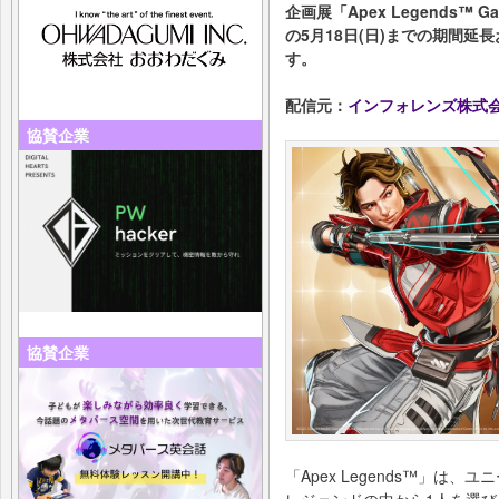
企画展「Apex Legends™ Ga
の5月18日(日)までの期間
す。
配信元：
インフォレンズ株式
協賛企業
協賛企業
「Apex Legends™」は
レジェンドの中から1人を選び