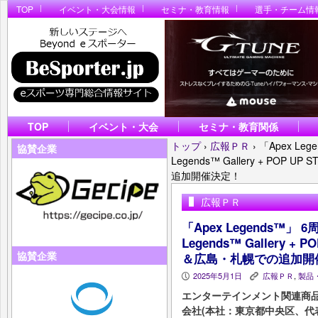
TOP
イベント・大会情報
セミナ・教育情報
選手・チーム情
TOP
イベント・大会
セミナ・教育関係
トップ
›
広報ＰＲ
›
「Apex Le
協賛企業
Legends™ Gallery + P
追加開催決定！
広報ＰＲ
「Apex Legends™」
Legends™ Gallery 
協賛企業
＆広島・札幌での追加開
2025年5月1日
広報ＰＲ
,
製品
P
K
エンターテインメント関連商
会社(本社：東京都中央区、代表