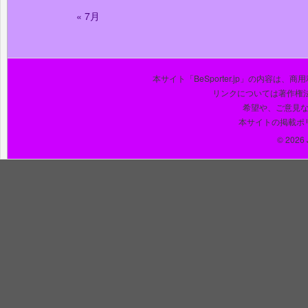
« 7月
本サイト「BeSporter.jp」の内容
リンクについては著作権
希望や、ご意見
本サイトの掲載ポ
© 2026 J