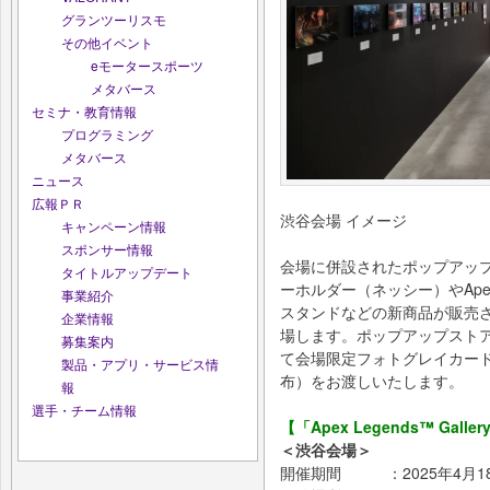
グランツーリスモ
その他イベント
eモータースポーツ
メタバース
セミナ・教育情報
プログラミング
メタバース
ニュース
広報ＰＲ
渋谷会場 イメージ
キャンペーン情報
スポンサー情報
会場に併設されたポップアップスト
タイトルアップデート
ーホルダー（ネッシー）やApex
事業紹介
スタンドなどの新商品が販売
企業情報
場します。ポップアップスト
募集案内
て会場限定フォトグレイカード全
製品・アプリ・サービス情
布）をお渡しいたします。
報
選手・チーム情報
【「Apex Legends™ Galle
＜渋谷会場＞
開催期間 ：2025年4月18日(