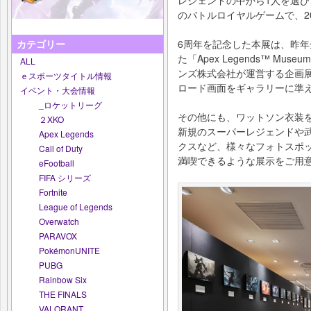
のバトルロイヤルゲームで、2
6周年を記念した本展は、昨年
カテゴリー
た「Apex Legends™ Mus
ALL
ンズ株式会社が運営する企画
ｅスポーツタイトル情報
ロード画面をギャラリーに準
イベント・大会情報
_ロケットリーグ
その他にも、ワットソン衣装
２XKO
新規のスーパーレジェンドや
Apex Legends
クスなど、様々なフォトスポット
Call of Duty
満喫できるような展示をご用
eFootball
FIFA シリーズ
Fortnite
League of Legends
Overwatch
PARAVOX
PokémonUNITE
PUBG
Rainbow Six
THE FINALS
VALORANT