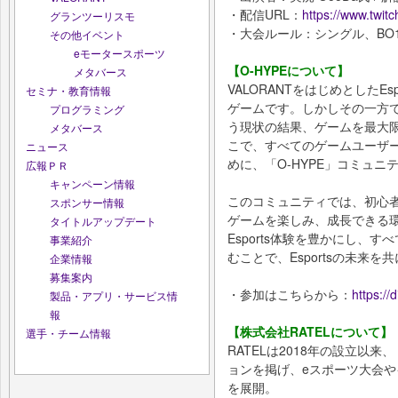
・配信URL：
https://www.twit
グランツーリスモ
・大会ルール：シングル、BO
その他イベント
eモータースポーツ
【O-HYPEについて】
メタバース
VALORANTをはじめとしたE
セミナ・教育情報
ゲームです。しかしその一方
プログラミング
う現状の結果、ゲームを最大
メタバース
こで、すべてのゲームユーザ
ニュース
めに、「O-HYPE」コミュ
広報ＰＲ
キャンペーン情報
このコミュニティでは、初心
スポンサー情報
ゲームを楽しみ、成長できる環
タイトルアップデート
Esports体験を豊かにし、
事業紹介
むことで、Esportsの未来
企業情報
募集案内
・参加はこちらから：
https://
製品・アプリ・サービス情
報
【株式会社RATELについて】
選手・チーム情報
RATELは2018年の設立以
ョンを掲げ、eスポーツ大会
を展開。