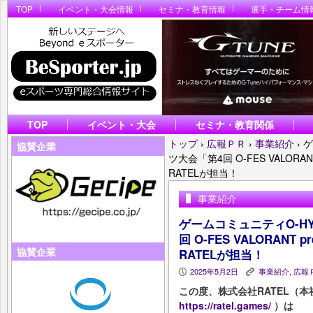
TOP
イベント・大会情報
セミナ・教育情報
選手・チーム情
TOP
イベント・大会
セミナ・教育関係
トップ
›
広報ＰＲ
›
事業紹介
›
ゲ
協賛企業
ツ大会「第4回 O-FES VALORANT
RATELが担当！
事業紹介
ゲームコミュニティO-H
回 O-FES VALORANT 
協賛企業
RATELが担当！
2025年5月2日
事業紹介
,
広報
P
K
この度、株式会社RATEL（
https://ratel.games/
）は