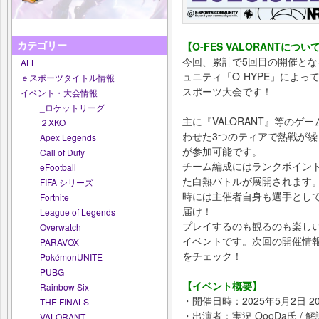
カテゴリー
【O-FES VALORANTについ
今回、累計で5回目の開催となる「
ALL
ュニティ「O-HYPE」によ
ｅスポーツタイトル情報
スポーツ大会です！
イベント・大会情報
_ロケットリーグ
主に『VALORANT』等の
２XKO
わせた3つのティアで熱戦が
Apex Legends
が参加可能です。
Call of Duty
チーム編成にはランクポイン
eFootball
た白熱バトルが展開されます
FIFA シリーズ
時には主催者自身も選手とし
Fortnite
届け！
League of Legends
プレイするのも観るのも楽しい
Overwatch
イベントです。次回の開催情報は
PARAVOX
をチェック！
PokémonUNITE
PUBG
【イベント概要】
Rainbow Six
・開催日時：2025年5月2日 2
THE FINALS
・出演者：実況 OooDa氏 / 解説 
VALORANT