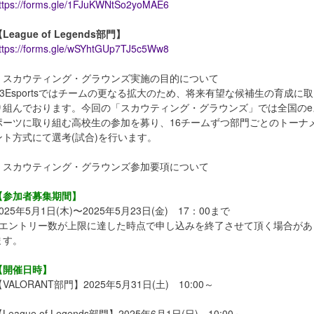
ttps://forms.gle/1FJuKWNtSo2yoMAE6
League of Legends部門】
ttps://forms.gle/wSYhtGUp7TJ5c5Ww8
・スカウティング・グラウンズ実施の目的について
V3Esportsではチームの更なる拡大のため、将来有望な候補生の育成に取
り組んでおります。今回の「スカウティング・グラウンズ」では全国のe
ポーツに取り組む高校生の参加を募り、16チームずつ部門ごとのトーナ
ント方式にて選考(試合)を行います。
・スカウティング・グラウンズ参加要項について
【参加者募集期間】
025年5月1日(木)〜2025年5月23日(金) 17：00まで
※エントリー数が上限に達した時点で申し込みを終了させて頂く場合があ
ます。
【開催日時】
VALORANT部門】2025年5月31日(土) 10:00～
League of Legends部門】2025年6月1日(日) 10:00～