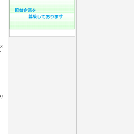
ス
メ
り