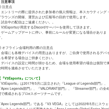
・注意事項
⑴ 注意点
・エントリーの際に提供された参加者の個人情報は、本スカウティング
グラウンズの開催、運営および広報等の目的で使用します。
・試合中の配信はご遠慮ください。。
・V3Esportsが用意するDiscordサーバーを使用して頂きます。
・ゲームアップデートに伴い、事前にルールが変更になる場合がありま
す。
⑵ オフライン会場利用の際の注意点
・会場にも各種デバイスの用意はありますが、ご自身で使用されるデバ
スを希望する場合はご持参ください。
・デバイスの設定に時間が掛かるため、会場を使用希望の場合は個別で
校時間を連絡させていただきます。
【『V3Esports』について】
V3Esports』は2017年5月に設立された『League of Legends部門』、
『Apex Legends部門』、『VALORANT部門』、『Streamer部門』の全
門で構成されるプロeスポーツチームです。
『Apex Legends部門』である『V3 VEGA』としては2022年5月にスウ
ン ストックホルムにて実施された「Apex Legends Global Series Year