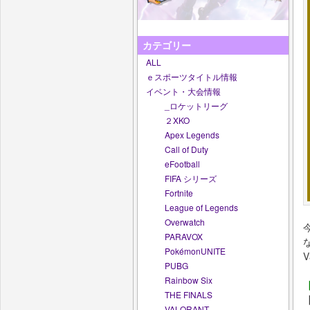
カテゴリー
ALL
ｅスポーツタイトル情報
イベント・大会情報
_ロケットリーグ
２XKO
Apex Legends
Call of Duty
eFootball
FIFA シリーズ
Fortnite
League of Legends
Overwatch
PARAVOX
PokémonUNITE
PUBG
Rainbow Six
THE FINALS
VALORANT