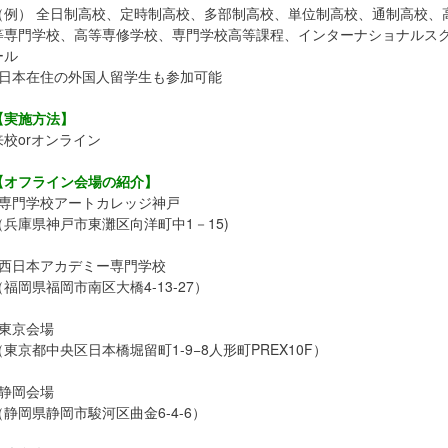
（例） 全日制高校、定時制高校、多部制高校、単位制高校、通制高校、
等専門学校、高等専修学校、専門学校高等課程、インターナショナルス
ール
※日本在住の外国人留学生も参加可能
【実施方法】
来校orオンライン
【オフライン会場の紹介】
○専門学校アートカレッジ神戸
（兵庫県神戸市東灘区向洋町中1－15)
○西日本アカデミー専門学校
（福岡県福岡市南区大橋4-13-27）
○東京会場
（東京都中央区日本橋堀留町1-9−8人形町PREX10F）
○静岡会場
（静岡県静岡市駿河区曲金6-4-6）