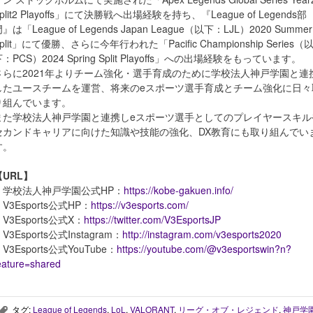
plit2 Playoffs」にて決勝戦へ出場経験を持ち、『League of Legends部
』は「League of Legends Japan League（以下：LJL）2020 Summer
plit」にて優勝、さらに今年行われた「Pacific Championship Series（
：PCS）2024 Spring Split Playoffs」への出場経験をもっています。
さらに2021年よりチーム強化・選手育成のために学校法人神戸学園と連
したユースチームを運営、将来のeスポーツ選手育成とチーム強化に日々
り組んでいます。
また学校法人神戸学園と連携しeスポーツ選手としてのプレイヤースキル
セカンドキャリアに向けた知識や技能の強化、DX教育にも取り組んでい
す。
【URL】
・学校法人神戸学園公式HP：
https://kobe-gakuen.info/
V3Esports公式HP：
https://v3esports.com/
V3Esports公式X：
https://twitter.com/V3EsportsJP
V3Esports公式Instagram：
http://instagram.com/v3esports2020
V3Esports公式YouTube：
https://youtube.com/@v3esportswin?n?
eature=shared
タグ:
League of Legends
,
LoL
,
VALORANT
,
リーグ・オブ・レジェンド
,
神戸学
,