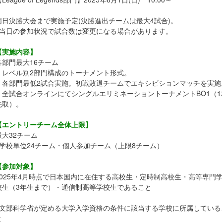
同日決勝大会まで実施予定(決勝進出チームは最大4試合)。
※当日の参加状況で試合数は変更になる場合があります。
【実施内容】
各部門最大16チーム
・レベル別2部門構成のトーナメント形式。
・各部門最低2試合実施。初戦敗退チームでエキシビションマッチを実施
・全試合オンラインにてシングルエリミネーショントーナメントBO1（1
先取）。
【エントリーチーム全体上限】
最大32チーム
※学校単位24チーム・個人参加チーム（上限8チーム）
【参加対象】
2025年4月時点で日本国内に在住する高校生・定時制高校生・高等専門
校生（3年生まで）・通信制高等学校生であること
※文部科学省が定める大学入学資格の条件に該当する学校に所属している
と