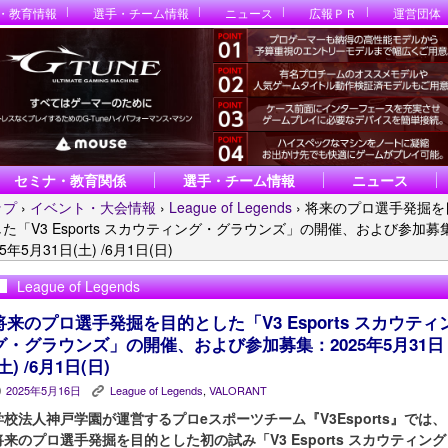
・教育情報
選手・チーム情報
ニュース
広報ＰＲ
運営団体
セミナ・教育関係
選手・チーム情報
ニュース
ップ
›
イベント・大会情報
›
League of Legends
›
将来のプロ選手発掘を
た「V3 Esports スカウティング・グラウンズ」の開催、および参加募
25年5月31日(土) /6月1日(日)
League of Legends
将来のプロ選手発掘を目的とした「V3 Esports スカウティ
グ・グラウンズ」の開催、および参加募集：2025年5月31日
土) /6月1日(日)
2025年5月16日
League of Legends
,
VALORANT
P
K
学校法人神戸学園が運営するプロeスポーツチーム『V3Esports』では、
将来のプロ選手発掘を目的とした初の試み「V3 Esports スカウティング