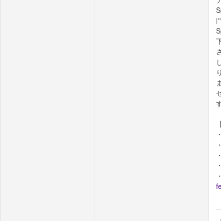
S
門
S
下
・
・
・
・
f