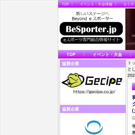
TOP
イベント・大会情報
セミナ
TOP
イベント・大会
ト
協賛企業
とし
20
協賛企業
(