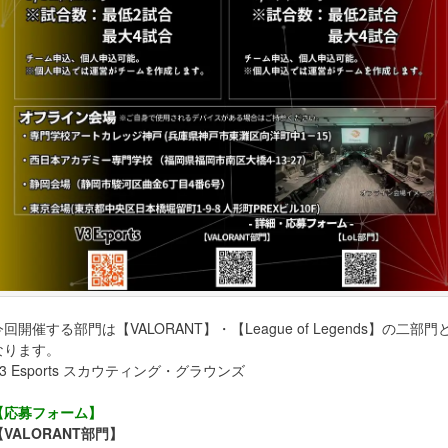
今回開催する部門は【VALORANT】・【League of Legends】の二部門
なります。
V3 Esports スカウティング・グラウンズ
【応募フォーム】
【VALORANT部門】