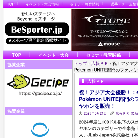
TOP
イベント・大会情報
セミナ・教育情報
選手・チーム情
TOP
イベント・大会
セミナ・教育関係
トップ
›
広報ＰＲ
›
祝！アジア大
協賛企業
Pokémon UNITE部門のフ
広報ＰＲ
祝！アジア大会優勝！：e
Pokémon UNITE部
ヤホンを販売！
協賛企業
2025年5月21日
広報ＰＲ
,
製品
P
K
2024年度に100ドル以下の
ヤホンのカテゴリーで全米売上N
人、JLab Japan株式会