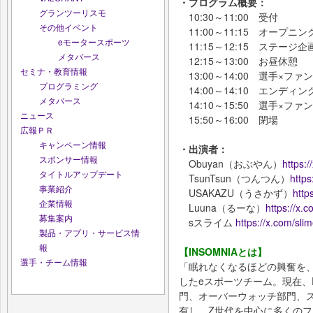
・プログラム概要：
グランツーリスモ
10:30～11:00 受付
その他イベント
11:00～11:15 オープニン
eモータースポーツ
11:15～12:15 ステージ企
メタバース
12:15～13:00 お昼休憩
セミナ・教育情報
13:00～14:00 選手×フ
プログラミング
14:00～14:10 エンディン
メタバース
14:10～15:50 選手×
ニュース
15:50～16:00 閉場
広報ＰＲ
キャンペーン情報
・出演者：
スポンサー情報
Obuyan（おぶやん）
https:
タイトルアップデート
TsunTsun（つんつん）
https
事業紹介
USAKAZU（うさかず）
http
企業情報
Luuna（るーな）
https://x.
募集案内
sスライム
https://x.com/sli
製品・アプリ・サービス情
報
【INSOMNIAとは】
選手・チーム情報
「眠れなくなるほどの興奮を、
したeスポーツチーム。現在、Pok
門、オーバーウォッチ部門、
有し、Z世代を中心に多くのフ