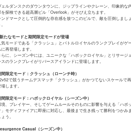
ヴェルダンスクのダウンタウンに、ジップラインやクレーン、印象的な
部を探検できる超高層ビル「Overlook」がそびえ立ちます。
ランドマークとして圧倒的な存在感を放つこのビルで、敵を圧倒しまし
う。
■新たなモードと期間限定モードが登場
人気モードである「クラッシュ」とバトルロイヤルのランクプレイがゲ
ムに再登場します。
さらに、シーズン中には、ユニークな「ハボックロイヤル」とリサージ
ンスのランクプレイがリバースアイランドに登場します。
期間限定モード：クラッシュ（ローンチ時）
52v52で競うチームデスマッチ「クラッシュ」がかつてないスケールで
登場します。
期間限定モード：ハボックロイヤル（シーズン中）
環境、プレイヤー、そしてゲームルールそのものに影響を与える「ハボ
ク」モディファイアに即座に対応し、最後まで生き残って勝利をつかみ
しょう。
esurgence Casual（シーズン中）