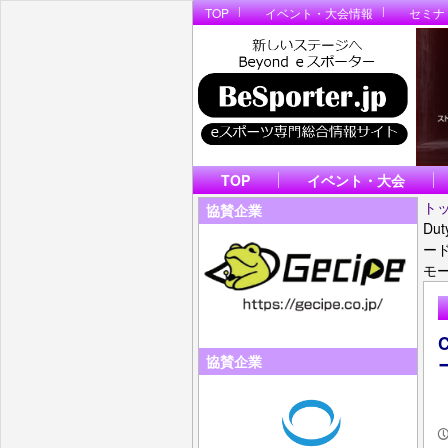
TOP
イベント・大会情報
セミナ
TOP
イベント・大会
ト
協賛企業
Du
ー
モ
C
協賛企業