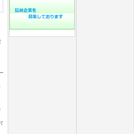
イ
定
ー
こ
て
て