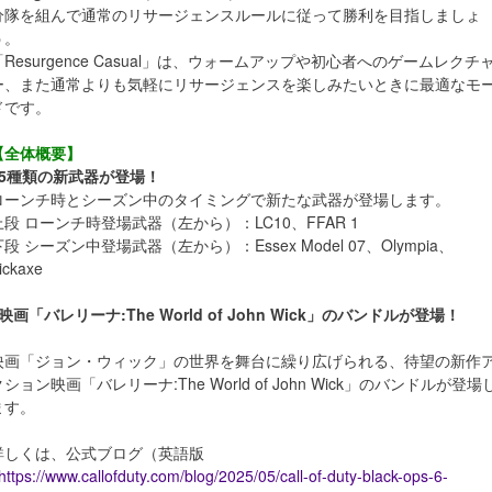
分隊を組んで通常のリサージェンスルールに従って勝利を目指しましょ
う。
「Resurgence Casual」は、ウォームアップや初心者へのゲームレクチ
ー、また通常よりも気軽にリサージェンスを楽しみたいときに最適なモ
ドです。
【全体概要】
■5種類の新武器が登場！
ローンチ時とシーズン中のタイミングで新たな武器が登場します。
上段 ローンチ時登場武器（左から）：LC10、FFAR 1
下段 シーズン中登場武器（左から）：Essex Model 07、Olympia、
ickaxe
■映画「バレリーナ:The World of John Wick」のバンドルが登場！
映画「ジョン・ウィック」の世界を舞台に繰り広げられる、待望の新作
クション映画「バレリーナ:The World of John Wick」のバンドルが登場
ます。
詳しくは、公式ブログ（英語版
https://www.callofduty.com/blog/2025/05/call-of-duty-black-ops-6-