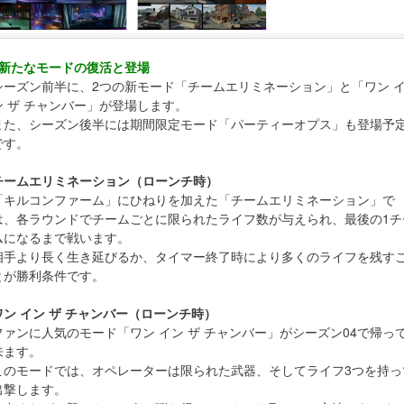
■新たなモードの復活と登場
シーズン前半に、2つの新モード「チームエリミネーション」と「ワン 
ン ザ チャンバー」が登場します。
また、シーズン後半には期間限定モード「パーティーオプス」も登場予
です。
チームエリミネーション（ローンチ時）
「キルコンファーム」にひねりを加えた「チームエリミネーション」で
は、各ラウンドでチームごとに限られたライフ数が与えられ、最後の1チ
ムになるまで戦います。
相手より長く生き延びるか、タイマー終了時により多くのライフを残す
とが勝利条件です。
ワン イン ザ チャンバー（ローンチ時）
ファンに人気のモード「ワン イン ザ チャンバー」がシーズン04で帰っ
来ます。
このモードでは、オペレーターは限られた武器、そしてライフ3つを持っ
出撃します。