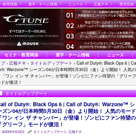
・教育情報
選手・チーム情報
ニュース
広報ＰＲ
運営団体
セミナ・教育関係
選手・チーム情報
ニュース
ップ
›
広報ＰＲ
›
タイトルアップデート
›
Call of Duty®: Black Ops 6 | Cal
ty®: Warzone™ シーズン04が日本時間5月30日（金）より開始！ 人気
ド「ワン イン ザ チャンバー」が登場！ゾンビにファン待望の「グリー
ードが復活！
タイトルアップデート
all of Duty®: Black Ops 6 | Call of Duty®: Warzone™ シ
ーズン04が日本時間5月30日（金）より開始！ 人気のモード
「ワン イン ザ チャンバー」が登場！ゾンビにファン待望の
「グリーフ」モードが復活！
2025年5月22日
タイトルアップデート
,
広報ＰＲ
P
K