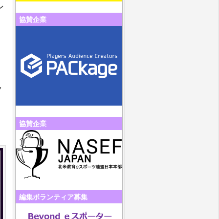
ン
協賛企業
ク
協賛企業
編集ボランティア募集