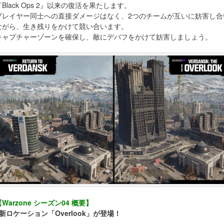
『Black Ops 2』以来の復活を果たします。
プレイヤー同士への直接ダメージはなく、2つのチームが互いに妨害し合
ながら、生き残りをかけて競い合います。
キャプチャーゾーンを確保し、敵にデバフをかけて妨害しましょう。
【Warzone シーズン04 概要】
■新ロケーション「Overlook」が登場！