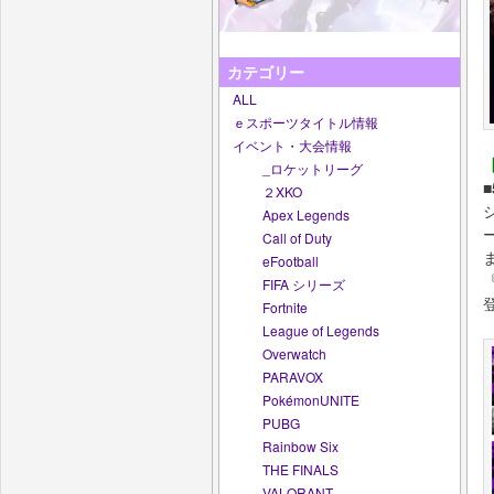
カテゴリー
ALL
ｅスポーツタイトル情報
イベント・大会情報
【
_ロケットリーグ
２XKO
Apex Legends
Call of Duty
eFootball
『
FIFA シリーズ
Fortnite
League of Legends
Overwatch
PARAVOX
PokémonUNITE
PUBG
Rainbow Six
THE FINALS
VALORANT