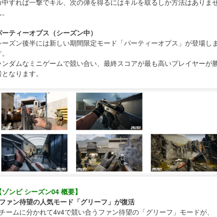
命中すれば一撃でキル、次の弾を得るにはキルを取るしか方法はありま
ん。
パーティーオプス（シーズン中）
シーズン後半には新しい期間限定モード「パーティーオプス」が登場し
す。
ランダムなミニゲームで競い合い、最終スコアが最も高いプレイヤーが
者となります。
【ゾンビ シーズン04 概要】
■ファン待望の人気モード「グリーフ」が復活
2チームに分かれて4v4で競い合うファン待望の「グリーフ」モードが、