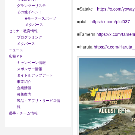
グランツーリスモ
■Satake
https://x.com/yowa
その他イベント
eモータースポーツ
■piui
https://x.com/piui037
メタバース
セミナ・教育情報
■Tamerin
https://x.com/tamer
プログラミング
メタバース
■Haruta
https://x.com/Haruta_
ニュース
広報ＰＲ
キャンペーン情報
スポンサー情報
タイトルアップデート
事業紹介
企業情報
募集案内
製品・アプリ・サービス情
報
選手・チーム情報