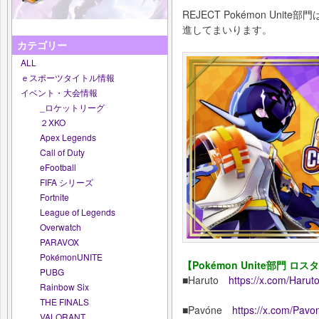
REJECT Pokémon Uni
進してまいります。
カテゴリー
ALL
ｅスポーツタイトル情報
イベント・大会情報
_ロケットリーグ
２XKO
Apex Legends
Call of Duty
eFootball
FIFA シリーズ
Fortnite
League of Legends
Overwatch
PARAVOX
PokémonUNITE
【Pokémon Unite部門 ロス
PUBG
■Haruto
https://x.com/Harut
Rainbow Six
THE FINALS
■Pavóne
https://x.com/Pav
VALORANT