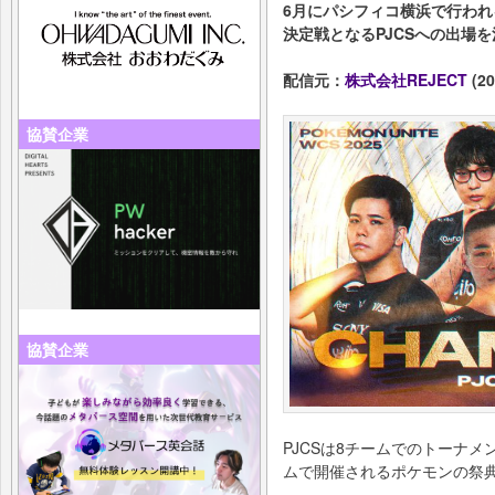
6月にパシフィコ横浜で行わ
決定戦となるPJCSへの出場
配信元：
株式会社REJECT
(20
協賛企業
協賛企業
PJCSは8チームでのトーナ
ムで開催されるポケモンの祭典