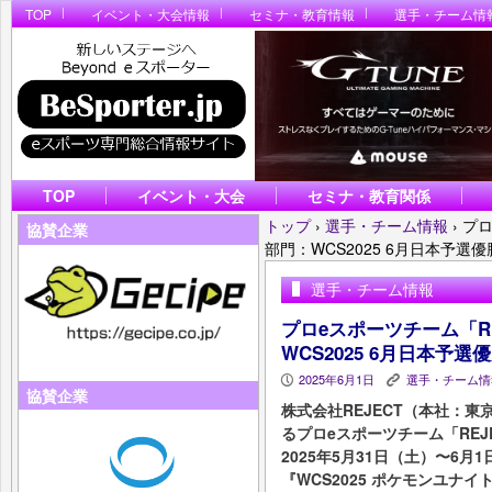
TOP
イベント・大会情報
セミナ・教育情報
選手・チーム情
TOP
イベント・大会
セミナ・教育関係
トップ
›
選手・チーム情報
›
プロ
協賛企業
部門：WCS2025 6月日本予選
選手・チーム情報
プロeスポーツチーム「REJE
WCS2025 6月日本予
2025年6月1日
選手・チーム情
P
K
協賛企業
株式会社REJECT（本社：
るプロeスポーツチーム「REJEC
2025年5月31日（土）〜6
『WCS2025 ポケモンユナ