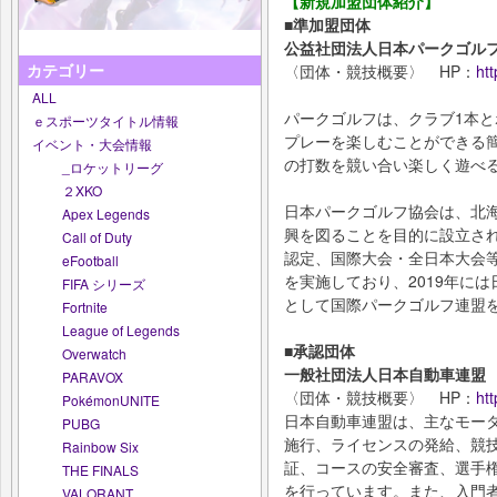
【新規加盟団体紹介】
■準加盟団体
公益社団法人日本パークゴル
カテゴリー
〈団体・競技概要〉 HP：
htt
ALL
パークゴルフは、クラブ1本と
ｅスポーツタイトル情報
プレーを楽しむことができる
イベント・大会情報
の打数を競い合い楽しく遊べ
_ロケットリーグ
２XKO
日本パークゴルフ協会は、北
Apex Legends
興を図ることを目的に設立さ
Call of Duty
認定、国際大会・全日本大会
eFootball
を実施しており、2019年に
FIFA シリーズ
として国際パークゴルフ連盟
Fortnite
League of Legends
■承認団体
Overwatch
一般社団法人日本自動車連盟
PARAVOX
〈団体・競技概要〉 HP：
htt
PokémonUNITE
日本自動車連盟は、主なモー
PUBG
施行、ライセンスの発給、競
Rainbow Six
証、コースの安全審査、選手
THE FINALS
を行っています。また、入門
VALORANT