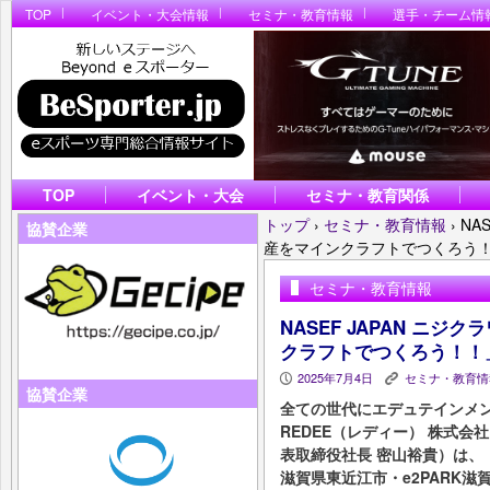
TOP
イベント・大会情報
セミナ・教育情報
選手・チーム情
TOP
イベント・大会
セミナ・教育関係
トップ
›
セミナ・教育情報
›
NA
協賛企業
産をマインクラフトでつくろう
セミナ・教育情報
NASEF JAPAN ニ
クラフトでつくろう！！
2025年7月4日
セミナ・教育情
P
K
協賛企業
全ての世代にエデュテインメ
REDEE（レディー） 株式会
表取締役社長 密山裕貴）は、
滋賀県東近江市・e2PARK滋