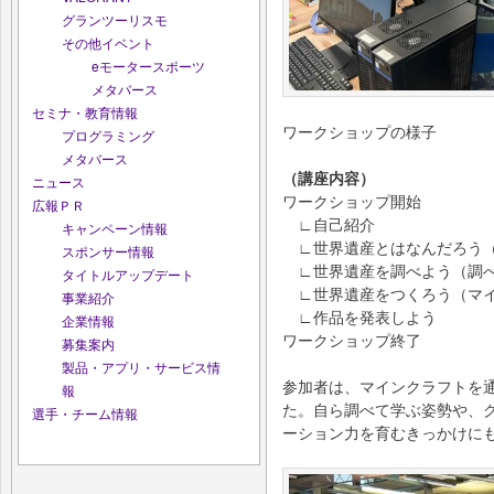
グランツーリスモ
その他イベント
eモータースポーツ
メタバース
セミナ・教育情報
ワークショップの様子
プログラミング
メタバース
（講座内容）
ニュース
ワークショップ開始
広報ＰＲ
∟自己紹介
キャンペーン情報
∟世界遺産とはなんだろう
スポンサー情報
∟世界遺産を調べよう（調べ
タイトルアップデート
∟世界遺産をつくろう（マイ
事業紹介
∟作品を発表しよう
企業情報
ワークショップ終了
募集案内
製品・アプリ・サービス情
参加者は、マインクラフトを
報
た。自ら調べて学ぶ姿勢や、
選手・チーム情報
ーション力を育むきっかけに