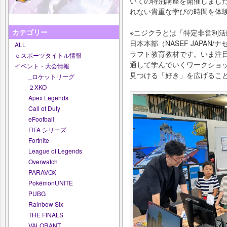
いての特別講座を開催しまし
れない貴重な学びの時間を体
カテゴリー
※ニジクラとは「特定非営利活
日本本部（NASEF JAPA
ALL
ラフト教育教材です。いま注
ｅスポーツタイトル情報
通して学んでいくワークショ
イベント・大会情報
見つける「好き」を広げるこ
_ロケットリーグ
２XKO
Apex Legends
Call of Duty
eFootball
FIFA シリーズ
Fortnite
League of Legends
Overwatch
PARAVOX
PokémonUNITE
PUBG
Rainbow Six
THE FINALS
VALORANT