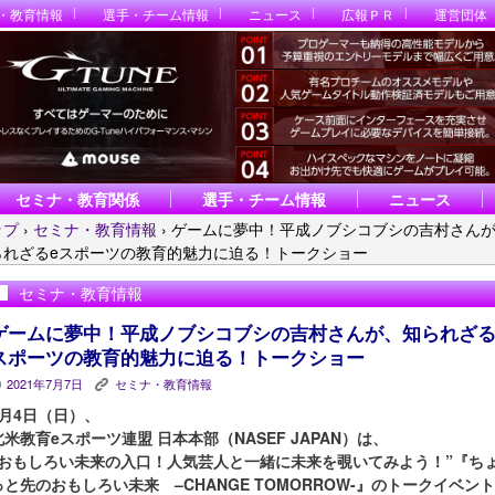
・教育情報
選手・チーム情報
ニュース
広報ＰＲ
運営団体
セミナ・教育関係
選手・チーム情報
ニュース
ップ
›
セミナ・教育情報
›
ゲームに夢中！平成ノブシコブシの吉村さん
られざるeスポーツの教育的魅力に迫る！トークショー
セミナ・教育情報
ゲームに夢中！平成ノブシコブシの吉村さんが、知られざる
スポーツの教育的魅力に迫る！トークショー
2021年7月7日
セミナ・教育情報
P
K
7月4日（日）、
北米教育eスポーツ連盟 日本本部（NASEF JAPAN）は、
“おもしろい未来の入口！人気芸人と一緒に未来を覗いてみよう！”『ち
っと先のおもしろい未来 –CHANGE TOMORROW-』のトークイベント