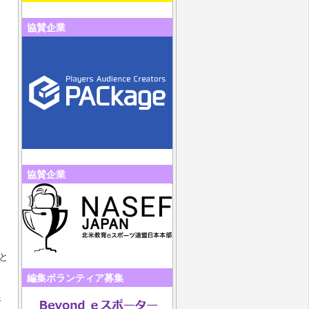
協賛企業
協賛企業
と
編集ボランティア募集
裕