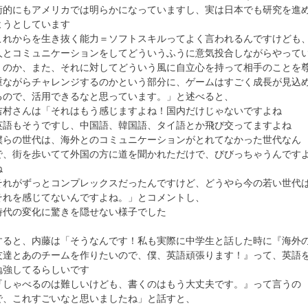
術的にもアメリカでは明らかになっていますし、実は日本でも研究を進
ようとしています
これからを生き抜く能力＝ソフトスキルってよく言われるんですけども
人とコミュニケーションをしてどういうふうに意気投合しながらやって
くのか、また、それに対してどういう風に自立心を持って相手のことを
重ながらチャレンジするのかという部分に、ゲームはすごく成長が見込
るので、活用できるなと思っています。」と述べると、
吉村さんは「それはもう感じますよね！国内だけじゃないですよね
英語もそうですし、中国語、韓国語、タイ語とか飛び交ってますよね
僕らの世代は、海外とのコミュニケーションがとれてなかった世代なん
で、街を歩いてて外国の方に道を聞かれただけで、びびっちゃうんです
ね
それがずっとコンプレックスだったんですけど、どうやら今の若い世代
それを感じてないんですよね。」とコメントし、
時代の変化に驚きを隠せない様子でした
すると、内藤は「そうなんです！私も実際に中学生と話した時に『海外
友達とあのチームを作りたいので、僕、英語頑張ります！』って、英語
勉強してるらしいです
『しゃべるのは難しいけども、書くのはもう大丈夫です。』って言うの
で、これすごいなと思いましたね」と話すと、