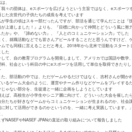
志は、
「我々の団体は、eスポーツを広げようという主旨ではなく、eスポーツ
通じた次世代の子供たちの成長を考えています
私が学生の頃はスキー部だったんですが、部活を通じて学んだことは『
術が上達しました！』よりも、『目標に向かって仲間とどういう風に努
したか』や、『諦めない力』、『人とのコミュニケーション力』でした
よく、就職活動などでも皆さんアピールすることだと思うんですけど、
ームでも同様に言えることだと考え、2018年から北米で活動をスタート
ました
そして、自の教育プログラムを開発しまして、アメリカでは国語や数学
理科、社会という科目の中にeスポーツを活用して単位を取得できたりし
す
また、部活動の中では、ただゲームやるだけではなく、吉村さんが開か
ているゲーム大会のように、運営やチーム作りなどゲームをプレイする
けじゃない部分を、生徒達と一緒に企画をしようとしています
例えば、高校生が小学生やシニア層に向けて、どういった大会を催した
自分たちが好きなゲームからコミュニケーションが生まれるのか、社会
題に対して活用ができるのかというのを、一緒に考え実践しています。
と、
まずNASEFやNASEF JPANの直近の取り組みについて報告しました