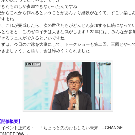
できたものしか参加できなかったんですね
だからこれから作れるということがあんまり経験がなくて、すごい楽し
ですよね
で、これが完成したら、次の世代たちがどんどん参加する伝統になって
るとなると、このゼロイチは大きな気がします！22年には、みんなが参
できるフェスができるといいですね
まずは、今日のご縁を大事にして、トークショーも第二回、三回とやっ
いきましょう」と語り、会は締めくくられました
【開催概要】
・イベント正式名： 「ちょっと先のおもしろい未来 –CHANGE
OMORROW- 」