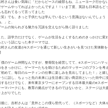
吉村さんは食い気味に「だからピースの綾部もね、ニューヨーク行かな
でゲームやってればよかったんですよ！！いま丁度、英語も日本語もど
ちも忘れてるって言ってました
（笑）でも、きっと子供たちは学んでいるという意識はないんでしょう
ね。」と、
ゲームの知られざる魅力を冗談を交えながら熱く語りました
また、語学力だけでなく、ゲームが生活をよくするためのきっかけに変
るという話になった本テーマでは、
吉村さんの友達がeスポーツを通じて新しい生きがいを見つけた実体験を
開
「僕のゲーム仲間なんですが、整骨院を経営してて、eスポーツにハマっ
のをきっかけに、ゲーマーたちを助けるためのマッサージのプランを考
て初めて、毎日のルーティンの仕事に楽しみを見出してました！」と嬉
そうに話し、ちょっと先の未来には生活者に近い商店街といった街中に
透するだけでなく、来年東京タワーにオープンする日本最大級のeスポー
テーマパークにも、教育の拠点ができるのではないかと、ステージは大
り上がりでした
最後に、吉村さんは「意外とこの僕ら世代って、（スポーツなど）大体
ールが決まってたじゃないですか