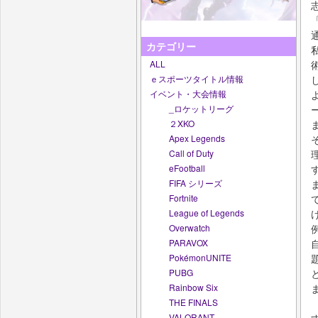
カテゴリー
ALL
ｅスポーツタイトル情報
イベント・大会情報
_ロケットリーグ
２XKO
Apex Legends
Call of Duty
eFootball
FIFA シリーズ
Fortnite
League of Legends
Overwatch
PARAVOX
PokémonUNITE
PUBG
Rainbow Six
THE FINALS
VALORANT