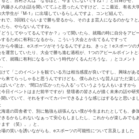
すると、吉村さんは「なるほど、今までにないですね！」と目輝かせ、
「内藤さんのお話を聞いててふと思ったんですけど、ここ最近、有名大
の大学生が『M-1』に出場しているらしんですよ、コンビ組んで。
それで、3回戦ぐらいまで勝ち登るから、そのまま芸人になるのかな？と
ったら、やらないんですね。
『どうしてやってるんですか？』って聞いたら、就職の時に自分をアピ
ルするために有利になるから、こういう大会とか出てるんですって
だから今後は、eスポーツがそうなるんですよね、きっと！eスポーツの
会を運営していたり、大会で勝ち進む過程が、1つのアピールポイントと
って、就職に有利になるっていう時代がくるんだろうな。」とコメント
し、
続けて「このイベントを観ている方は相当感度が良いですし、興味があ
から来てらっしゃると思うんですけども、僕らみたいな芸人は“ただ楽し
ればいい”とか、“間口が広かったら入る”っていうような人もいますから
（今日イベントはまだ前半ですが）登壇者の皆さんが描く未来の話や研
を聞いていて、それをすべてカバーできるような感じはするなと思いま
た
北海道の田舎者で、別に勉強も頑張んない僕が今生まれたとしても、参
できるかもしれないなぁって安心もしましたし、これからが楽しみでも
ります （笑）。」と、
会場の笑いを誘いながらも、eスポーツの可能性について言及しました