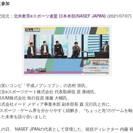
に参加
配信元：
北米教育eスポーツ連盟 日本本部(NASEF JAPAN)
(2021/07/07)
お笑いコンビ「平成ノブシコブシ」の吉村 崇氏、
東京eスポーツゲート株式会社 代表取締役 原 康雄氏、
UUUM株式会社 執行役員 後藤 大輔氏、
株式会社イード メディア事業本部 副本部長 森 元行氏と共に、
eスポーツ・ゲーム界を分かりやすく紐解き、 “ちょっと先“のゲームを軸
した未来を語り合いました
この日、 NASEF JPANの代表として登壇した、統括ディレクター 内藤 