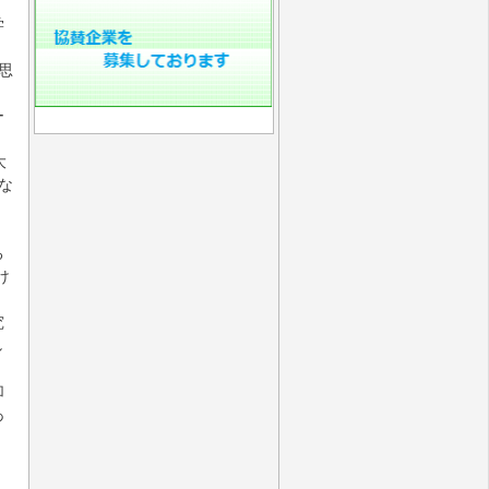
学
思
ー
大
な
る
け
究
し
加
あ