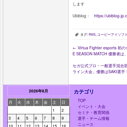
します
Ubiblog：
https://ubiblog-j
タグ:
R6S
,
ユービーアイソフ
,
←
Virtua Fighter esports
E SEASON MATCH 優勝者
セガ公式プロ・一般選手混合競技
ライン大会」優勝はSAKI選手
2026年8月
カテゴリ
TOP
月
火
水
木
金
土
日
イベント・大会
1
2
セミナ・教育関係
3
4
5
6
7
8
9
選手・チーム情報
ニュース
10
11
12
13
14
15
16