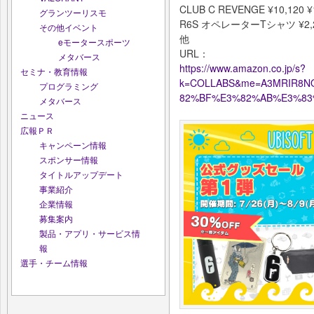
CLUB C REVENGE ¥10,120 ¥
グランツーリスモ
R6S オペレーターTシャツ ¥2,20
その他イベント
他
eモータースポーツ
URL：
メタバース
https://www.amazon.co.jp/s?
セミナ・教育情報
k=COLLABS&me=A3MRIR8N
プログラミング
82%BF%E3%82%AB%E3%83%8
メタバース
ニュース
広報ＰＲ
キャンペーン情報
スポンサー情報
タイトルアップデート
事業紹介
企業情報
募集案内
製品・アプリ・サービス情
報
選手・チーム情報