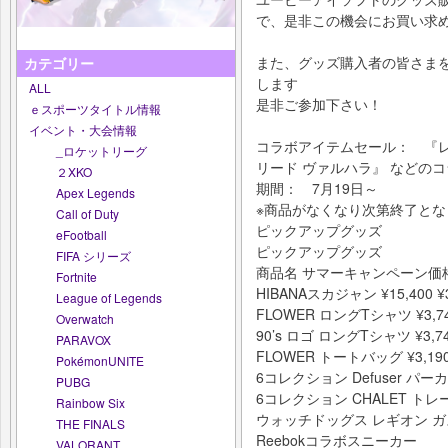
で、是非この機会にお買い求
また、グッズ購入者の皆さまを対
カテゴリー
します
ALL
是非ご参加下さい！
ｅスポーツタイトル情報
イベント・大会情報
コラボアイテムセール： 『レ
_ロケットリーグ
リード ヴァルハラ』 などの
２XKO
期間： 7月19日～
Apex Legends
※商品がなくなり次第終了とな
Call of Duty
ピックアップグッズ
eFootball
ピックアップグッズ
FIFA シリーズ
商品名 サマーキャンペーン価
Fortnite
HIBANAスカジャン ¥15,400 ¥3
League of Legends
FLOWER ロングTシャツ ¥3,740
Overwatch
90’s ロゴ ロングTシャツ ¥3,740
PARAVOX
FLOWER トートバッグ ¥3,190 
PokémonUNITE
6コレクション Defuser パーカー 
PUBG
6コレクション CHALET トレーナー
Rainbow Six
ウォッチドッグス レギオン ガスマス
THE FINALS
Reebokコラボスニーカー
VALORANT