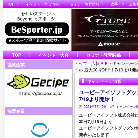
TOP
イベント・大会情報
セミナ・教育情報
選手・チーム情
TOP
イベント・大会
セミナ・教育関係
トップ
›
広報ＰＲ
›
キャンペー
協賛企業
ール 最大60%OFF！7/19より
キャンペーン情報
ユービーアイソフトグッズ
7/19より開始！
2021年7月19日
キャンペーン
P
K
協賛企業
ユービーアイソフト株式会社
本日7月19日より
ユービーアイソフトグッズの
発表いたします