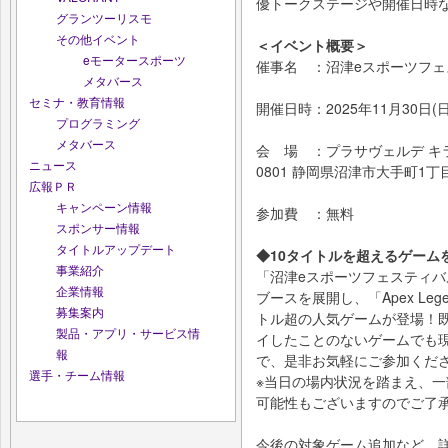
優トークステージや開催日時
グランツーリスモ
その他イベント
＜イベント概要＞
eモータースポーツ
催事名 ：沼津eスポーツフェス
メタバース
セミナ・教育情報
開催日時：2025年11月30日(日) 
プログラミング
メタバース
会 場 ：プラサヴェルデ キラ
ニュース
0801 静岡県沼津市大手町1丁目
広報ＰＲ
キャンペーン情報
参加費 ：無料
スポンサー情報
タイトルアップデート
◆10タイトルを超えるゲーム
事業紹介
「沼津eスポーツフェスティバ
企業情報
ブースを展開し、「Apex Le
募集案内
トル超の人気ゲームが登場！
製品・アプリ・サービス情
イしたことのないゲームでも
報
で、是非お気軽にご参加くだ
選手・チーム情報
※当日の場内状況を踏まえ、
可能性もございますのでご了
今後の対象ゲーム追加など、