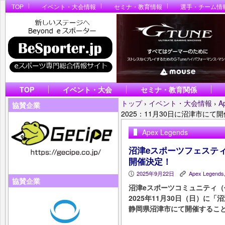
TOP
イベント・大会情報
セミナ・教育情報
選手・チーム情
TOP
イベント・大会
セミナ・教育関係
トップ
›
イベント・大会情報
›
A
協賛企業
2025：11月30日に沼津市にて
Apex Legends
沼津eスポーツフェスティバ
開催決定！
2025年9月22日
Apex Legends
P
K
協賛企業
沼津eスポーツコミュニティ（
2025年11月30日（日）に「
静岡県沼津市にて開催するこ