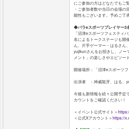
にご参加の方はどなたでもご
・ご参加者数や当日の会場の
能性もございます。予めご了
◆パラeスポーツプレイヤー3
「沼津eスポーツフェスティバ
名によるトークステージも開
ん、片手ゲーマー・はるさん
yujikunさんをお招きし、
メント」の楽しさやエピソー
開催場所：「沼津eスポーツフ
出演者 ：神威龍牙、はる、yuj
今後も新情報を続々公開予定
カウントをご確認ください！
＜イベント公式サイト＞
https
＜公式Xアカウント＞
https://