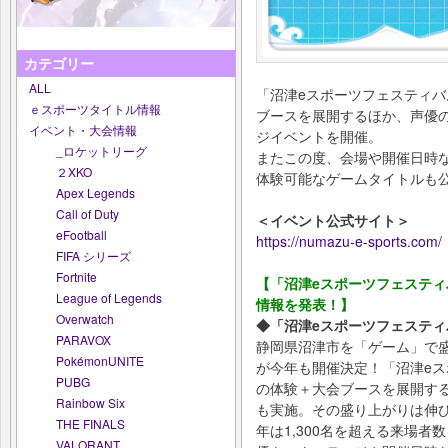
カテゴリー
ALL
「沼津eスポーツフェスティバ
ｅスポーツタイトル情報
ブースを展開するほか、声優
イベント・大会情報
ジイベントを開催。
_ロケットリーグ
またこの度、会場や開催日時
２XKO
体験可能なゲームタイトルも
Apex Legends
Call of Duty
＜イベント公式サイト＞
eFootball
https://numazu-e-sports.com/
FIFA シリーズ
Fortnite
【「沼津eスポーツフェスティ
League of Legends
情報を発表！】
Overwatch
◆「沼津eスポーツフェスティ
PARAVOX
静岡県沼津市を「ゲーム」で
PokémonUNITE
が今年も開催決定！「沼津e
PUBG
の体験＋大会ブースを展開す
Rainbow Six
も実施。その盛り上がりは伸
THE FINALS
年は1,300名を超える来場
VALORANT