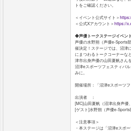
トをご確認ください。
＜イベント公式サイト＞
https
＜公式Xアカウント＞
https://
◆声優トークステージイベン
声優の水野朔（声優e-Spor
催決定！ステージでは、沼津
にまつわるトークコーナーな
津市出身声優の山田夏帆さん
沼津eスポーツフェスティバ
みに。
開催場所：「沼津eスポーツフ
出演者 ：
[MC]山田夏帆（沼津出身声
[ゲスト]水野朔（声優e-Spor
＜注意事項＞
・本ステージは「沼津eスポー