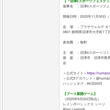
【『沼津eスポーツフェスティ
催事名 ：沼津eスポーツフェス
開催日時：2025年11月30日（日
会 場 ：プラサヴェルデ キラ
0801 静岡県沼津市大手町1丁目
参加費 ：無料
主 催 ：沼津eスポーツコミ
後 援 ：沼津市 沼津市教
会
＜公式サイト＞
https://numazu
＜公式Xアカウント＞@numaz
ハッシュタグ：#e沼2025
【ブース展開ゲーム】
（2025年9月20日時点）
レインボーシックス シージ
Apex Legends