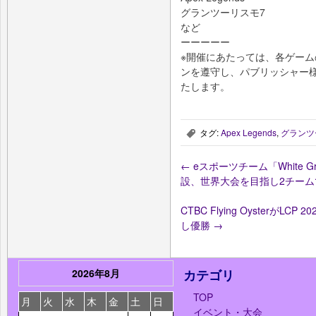
グランツーリスモ7
など
ーーーーー
※開催にあたっては、各ゲー
ンを遵守し、パブリッシャー
たします。
タグ:
Apex Legends
,
グランツ
,
←
eスポーツチーム「White Gr
設、世界大会を目指し2チーム
CTBC Flying OysterがLCP 2
し優勝
→
2026年8月
カテゴリ
TOP
月
火
水
木
金
土
日
イベント・大会